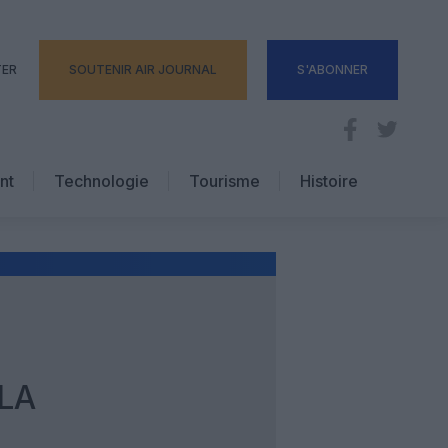
TER
SOUTENIR AIR JOURNAL
S'ABONNER
nt
Technologie
Tourisme
Histoire
Pratique
Hôtellerie
Voyages d’affaires
 LA