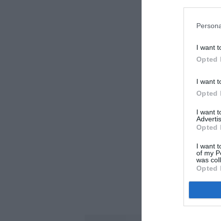
Persona
I want t
Opted 
I want t
Opted 
I want 
Advertis
Opted 
I want t
of my P
was col
Opted 