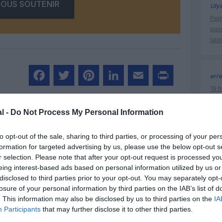
OUS SOUTENIR
Uly
Poin
ouvr
lati
erre
19 h
Facebook
Twitter
Pinterest
LinkedIn
Email
Print
Nati
l’Au
l -
Do Not Process My Personal Information
un commentaire !
to opt-out of the sale, sharing to third parties, or processing of your per
formation for targeted advertising by us, please use the below opt-out s
histoire 
r selection. Please note that after your opt-out request is processed y
ER UN COMMENTAIRE
eing interest-based ads based on personal information utilized by us or
disclosed to third parties prior to your opt-out. You may separately opt-
losure of your personal information by third parties on the IAB’s list of
. This information may also be disclosed by us to third parties on the
IA
Participants
that may further disclose it to other third parties.