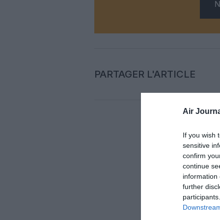
N
PARTAGER L'ARTICLE
Air Journa
Auc
If you wish 
sensitive in
confirm you
LAISS
continue se
information 
further disc
participants
Downstream 