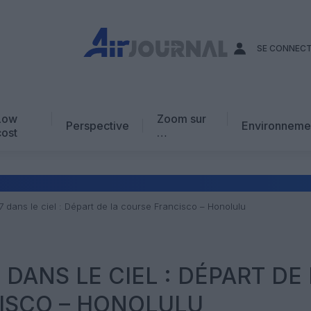
SE CONNEC
Low
Zoom sur
Perspective
Environneme
cost
…
Edito
En chiffres
Avis d’expert
7 dans le ciel : Départ de la course Francisco – Honolulu
AJ Académie
Vidéo
7 DANS LE CIEL : DÉPART DE
ISCO – HONOLULU