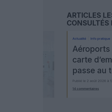
ARTICLES LE
CONSULTÉS 
Actualité
Info pratique
Aéroports 
carte d’e
passe au t
numérique
Publié le 2 août 2026 à 
14 commentaires
Check