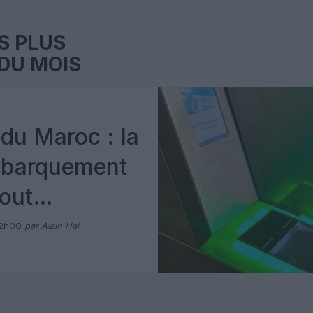
S PLUS
DU MOIS
du Maroc : la
mbarquement
out
 avec Pax
12h00
par Alain Hai