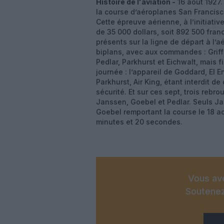
Histoire de l'aviation -
16 août 1927.
la course d’aéroplanes San Francisc
Cette épreuve aérienne, à l’initiati
de 35 000 dollars, soit 892 500 fran
présents sur la ligne de départ à l’
biplans, avec aux commandes : Griff
Pedlar, Parkhurst et Eichwalt, mais 
journée : l’appareil de Goddard, El 
Parkhurst, Air King, étant interdit d
sécurité. Et sur ces sept, trois rebr
Janssen, Goebel et Pedlar. Seuls Jan
Goebel remportant la course le 18 a
minutes et 20 secondes.
Vous ave
Soutenez