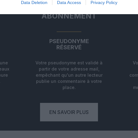
Data Deletion
Data Access
Privacy Policy
ABONNEMENT
PSEUDONYME
RÉSERVÉ
'une
Votre pseudonyme est validé à
Vo
deaux
partir de votre adresse mail,
eure
empêchant qu'un autre lecteur
com
.
publie un commentaire à votre
place.
mo
EN SAVOIR PLUS