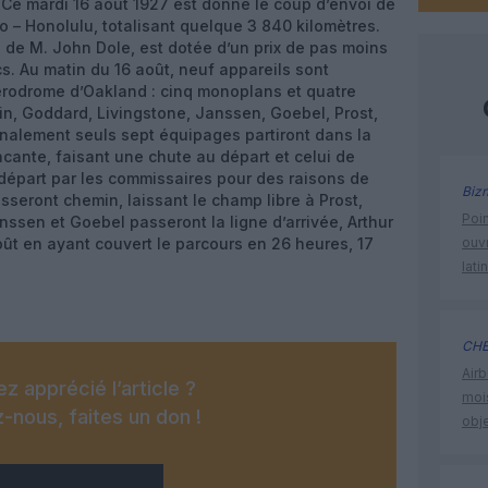
 Ce mardi 16 août 1927 est donné le coup d’envoi de
o – Honolulu, totalisant quelque 3 840 kilomètres.
ve de M. John Dole, est dotée d’un prix de pas moins
cs. Au matin du 16 août, neuf appareils sont
aérodrome d’Oakland : cinq monoplans et quatre
in, Goddard, Livingstone, Janssen, Goebel, Prost,
finalement seuls sept équipages partiront dans la
Encante, faisant une chute au départ et celui de
e départ par les commissaires pour des raisons de
Biz
ousseront chemin, laissant le champ libre à Prost,
Poin
ssen et Goebel passeront la ligne d’arrivée, Arthur
oût en ayant couvert le parcours en 26 heures, 17
ouvr
lati
CHE
Airb
z apprécié l’article ?
moi
-nous, faites un don !
obje