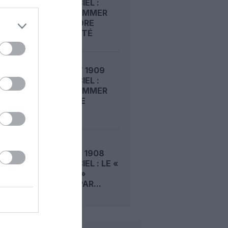
DANS LE CIEL :
ROGER SOMMER
FAIT ENCORE
L’ACTUALITÉ
LE 6 AOÛT 1909
DANS LE CIEL :
ROGER SOMMER
PERMET LE
SACRE...
LE 5 AOÛT 1908
DANS LE CIEL : LE «
ZEPPELIN »
DÉTRUIT PAR...