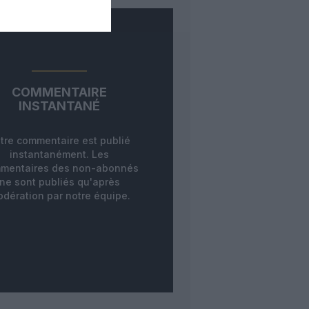
COMMENTAIRE
INSTANTANÉ
tre commentaire est publié
instantanément. Les
mentaires des non-abonnés
ne sont publiés qu'après
dération par notre équipe.