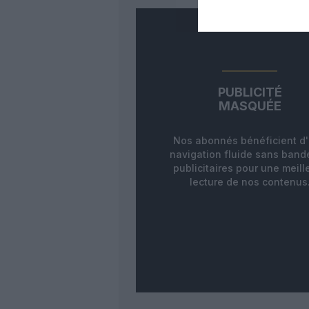
PUBLICITÉ
MASQUÉE
Nos abonnés bénéficient d
navigation fluide sans ban
publicitaires pour une meill
lecture de nos contenus