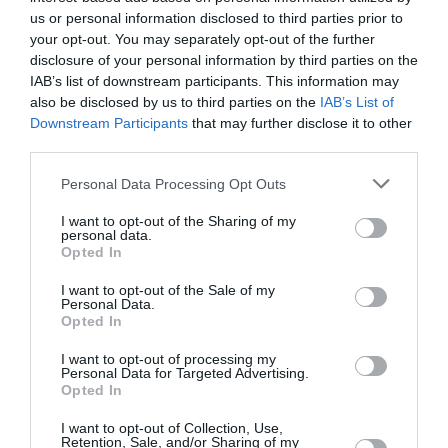
us or personal information disclosed to third parties prior to
your opt-out. You may separately opt-out of the further
disclosure of your personal information by third parties on the
Mamadou DIALLO
a commenté l'article :
IAB’s list of downstream participants. This information may
44° d’inclinaison lors d’une remise de gaz par Aer
also be disclosed by us to third parties on the
IAB’s List of
Lingus : l’enquête irlandaise détaille une perte de
Downstream Participants
that may further disclose it to other
conscience de la situation en approche
third parties.
Personal Data Processing Opt Outs
I want to opt-out of the Sharing of my
histoire de l'aviation
personal data.
Opted In
I want to opt-out of the Sale of my
LIRE AUSSI
Personal Data.
Opted In
I want to opt-out of processing my
Personal Data for Targeted Advertising.
LE 10 AOÛT 1908 DANS LE
Opted In
CIEL : LE PRÉFET DU
MANS SAUVE LA...
I want to opt-out of Collection, Use,
Retention, Sale, and/or Sharing of my