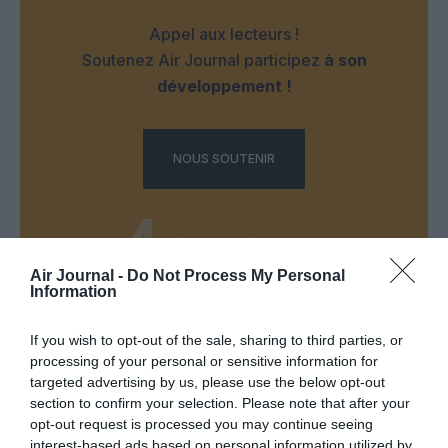
Appel aux lecteurs !
Soutenez Air Journal participez
à son
développement !
NOUS SOUTENIR
Air Journal -
Do Not Process My Personal
Information
DERNIERS COMMENTAIRES
If you wish to opt-out of the sale, sharing to third parties, or
processing of your personal or sensitive information for
targeted advertising by us, please use the below opt-out
Kyle
a commenté l'article :
section to confirm your selection. Please note that after your
opt-out request is processed you may continue seeing
Ryanair au Maroc : un programme hivernal record pour
interest-based ads based on personal information utilized by
relier le Royaume à 14 pays européens