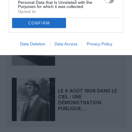
Personal Data that Is Unrelated with the
Purposes for which it was collected.
Opted In
CONFIRM
LE 9 AOÛT 1912 DANS LE
CIEL : DÉPART DE
Data Deletion
Data Access
Privacy Policy
BEAUMONT POUR LA...
LE 8 AOÛT 1908 DANS LE
CIEL : UNE
DÉMONSTRATION
PUBLIQUE...