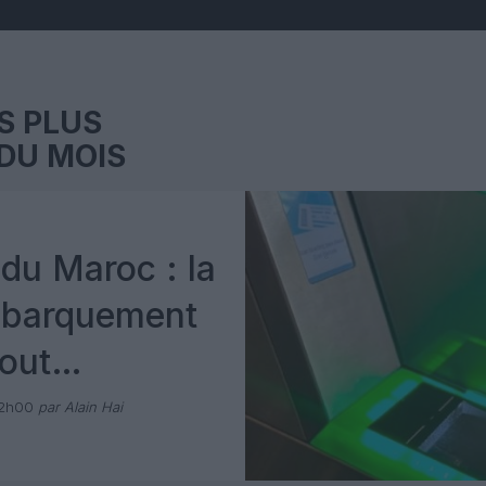
S PLUS
DU MOIS
du Maroc : la
mbarquement
out
 avec Pax
12h00
par Alain Hai