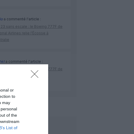
lo
a commenté l'article :
 23 sans escale : le Boeing 777F de
onal Airlines relie l’Écosse à
stralie
hkt
a commenté l'article :
 23 sans escale : le Boeing 777F de
onal Airlines relie l’Écosse à
stralie
sonal or
ection to
ou may
de l'aviation
 personal
out of the
 downstream
LIRE AUSSI
B’s List of