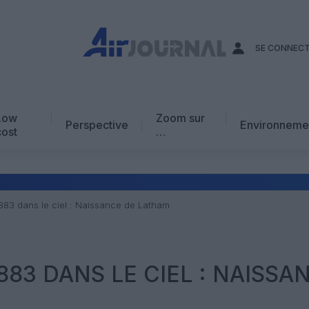
SE CONNEC
Low
Zoom sur
Perspective
Environneme
cost
…
Edito
En chiffres
Avis d’expert
1883 dans le ciel : Naissance de Latham
AJ Académie
Vidéo
1883 DANS LE CIEL : NAISSA