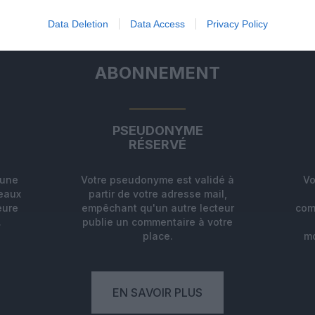
Data Deletion
Data Access
Privacy Policy
ABONNEMENT
PSEUDONYME
RÉSERVÉ
'une
Votre pseudonyme est validé à
Vo
deaux
partir de votre adresse mail,
eure
empêchant qu'un autre lecteur
com
.
publie un commentaire à votre
place.
mo
EN SAVOIR PLUS