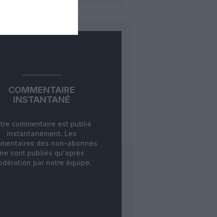
COMMENTAIRE
INSTANTANÉ
tre commentaire est publié
instantanément. Les
mentaires des non-abonnés
ne sont publiés qu'après
dération par notre équipe.