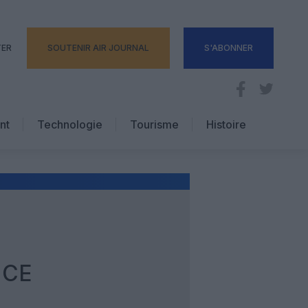
TER
SOUTENIR AIR JOURNAL
S'ABONNER
nt
Technologie
Tourisme
Histoire
Pratique
Hôtellerie
Voyages d’affaires
NCE