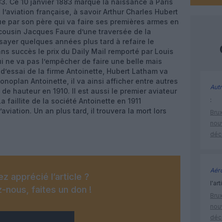
83. Ce 10 janvier 1883 marque la naissance à Paris
’aviation française, à savoir Arthur Charles Hubert
ue par son père qui va faire ses premières armes en
cousin Jacques Faure d’une traversée de la
sayer quelques années plus tard à refaire le
ns succès le prix du Daily Mail remporté par Louis
qui ne va pas l’empêcher de faire une belle mais
e d’essai de la firme Antoinette, Hubert Latham va
noplan Antoinette, il va ainsi afficher entre autres
Autr
de hauteur en 1910. Il est aussi le premier aviateur
:
La faillite de la société Antoinette en 1911
aviation. Un an plus tard, il trouvera la mort lors
Brux
nouv
déc
Aéro
z apprécié l’article ?
l'art
-nous, faites un don !
Brux
nouv
déc