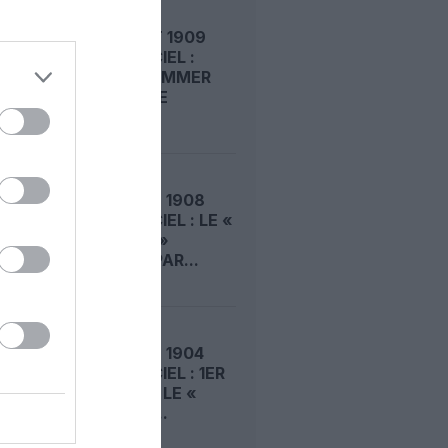
LE 6 AOÛT 1909
DANS LE CIEL :
ROGER SOMMER
PERMET LE
SACRE...
LE 5 AOÛT 1908
DANS LE CIEL : LE «
ZEPPELIN »
DÉTRUIT PAR...
LE 4 AOÛT 1904
DANS LE CIEL : 1ER
VOL POUR LE «
LEBAUDY...