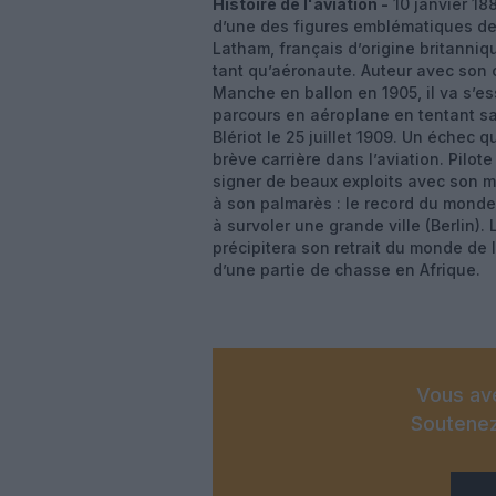
Histoire de l'aviation -
10 janvier 18
d’une des figures emblématiques de l
Latham, français d’origine britanniq
tant qu’aéronaute. Auteur avec son 
Manche en ballon en 1905, il va s’es
parcours en aéroplane en tentant sa
Blériot le 25 juillet 1909. Un échec 
brève carrière dans l’aviation. Pilot
signer de beaux exploits avec son mo
à son palmarès : le record du monde 
à survoler une grande ville (Berlin). 
précipitera son retrait du monde de l’
d’une partie de chasse en Afrique.
Vous ave
Soutenez