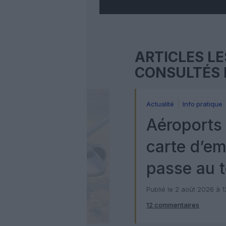
ARTICLES LE
CONSULTÉS 
Actualité
Info pratique
Aéroports 
carte d’e
passe au t
numérique
Publié le 2 août 2026 à 
12 commentaires
Check