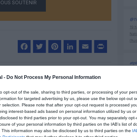
OUS SOUTENIR
@Ti
19 h
Nati
l’Au
Facebook
Twitter
Pinterest
LinkedIn
Email
Print
atpl
19 h
l -
Do Not Process My Personal Information
Nati
un commentaire !
l’Au
to opt-out of the sale, sharing to third parties, or processing of your per
formation for targeted advertising by us, please use the below opt-out s
ER UN COMMENTAIRE
r selection. Please note that after your opt-out request is processed y
histoire 
eing interest-based ads based on personal information utilized by us or
disclosed to third parties prior to your opt-out. You may separately opt-
losure of your personal information by third parties on the IAB’s list of
. This information may also be disclosed by us to third parties on the
IA