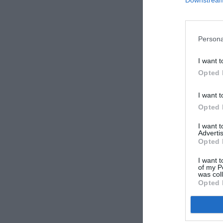
Downstream 
Persona
I want t
Opted 
I want t
Opted 
I want 
Advertis
Opted 
I want t
of my P
was col
Opted 