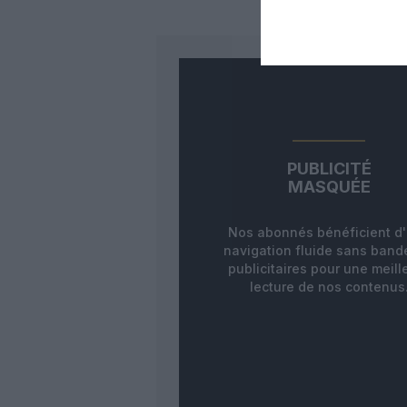
PUBLICITÉ
MASQUÉE
Nos abonnés bénéficient d
navigation fluide sans ban
publicitaires pour une meill
lecture de nos contenus