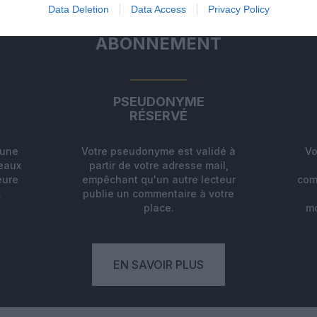
Data Deletion
Data Access
Privacy Policy
ABONNEMENT
PSEUDONYME
RÉSERVÉ
'une
Votre pseudonyme est validé à
Vo
deaux
partir de votre adresse mail,
eure
empêchant qu'un autre lecteur
com
.
publie un commentaire à votre
place.
mo
EN SAVOIR PLUS