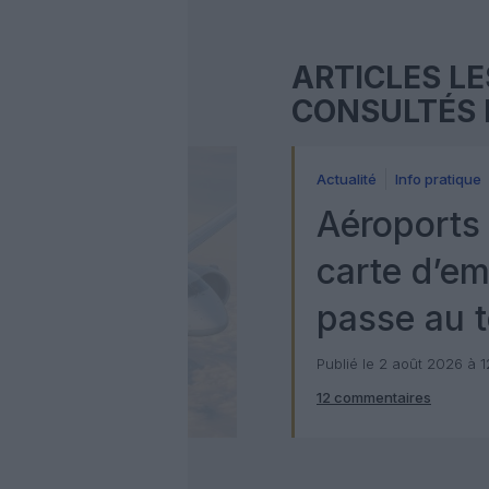
ARTICLES LE
CONSULTÉS 
Actualité
Info pratique
Aéroports 
carte d’e
passe au t
numérique
Publié le 2 août 2026 à 
12 commentaires
Check