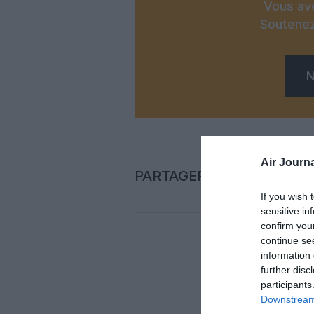
Vous ave
Soutenez
N
Air Journa
PARTAGER L'ARTICLE
If you wish 
sensitive in
confirm you
continue se
information 
Auc
further disc
participants
Downstream 
LAISS