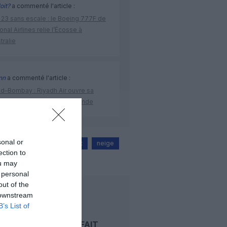
oit?
a commenté l'article :
 23 sans escale : le Boeing 777F de
onal Airlines relie l’Écosse à
stralie
nn
a commenté l'article :
ad–Bombay : Riyadh Air ouvre sa
ière route régulière vers l’Inde
sonal or
s
air france
easyjet
neige
ection to
ryanair
ou may
 personal
out of the
LIRE AUSSI
 downstream
B’s List of
EASYJET FAIT