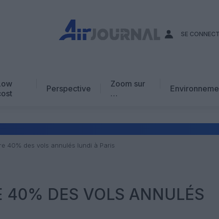
SE CONNEC
Low
Zoom sur
Perspective
Environneme
cost
…
Edito
En chiffres
Avis d’expert
re 40% des vols annulés lundi à Paris
AJ Académie
Vidéo
E 40% DES VOLS ANNULÉS