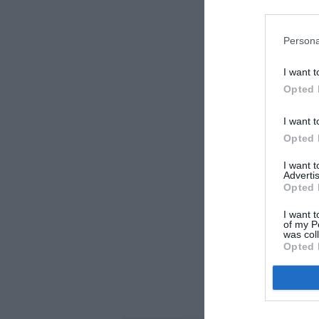
Persona
I want t
Opted 
I want t
Opted 
I want 
Advertis
Opted 
I want t
of my P
was col
Opted 