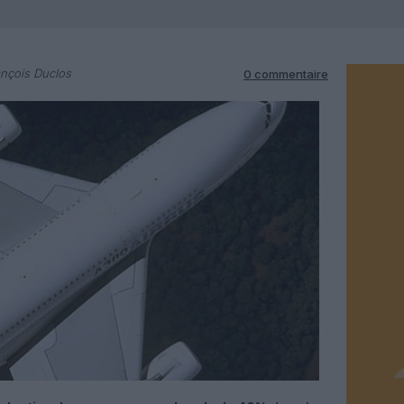
nçois Duclos
0 commentaire