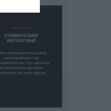
COMMENTAIRE
INSTANTANÉ
tre commentaire est publié
instantanément. Les
mentaires des non-abonnés
ne sont publiés qu'après
dération par notre équipe.