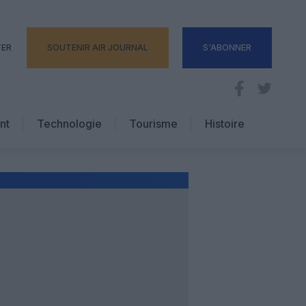
TER
SOUTENIR AIR JOURNAL
S'ABONNER
nt
Technologie
Tourisme
Histoire
Pratique
Hôtellerie
Voyages d’affaires