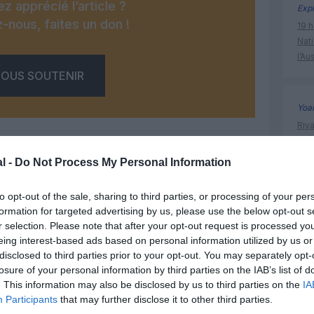
z apprécié l’article ?
Expl
-nous, faites un don !
19 h
Nati
l’Au
OUS SOUTENIR
Yoa
Riy
prem
l -
Do Not Process My Personal Information
to opt-out of the sale, sharing to third parties, or processing of your per
aéroport
Facebook
Twitter
Pinterest
LinkedIn
Email
Print
formation for targeted advertising by us, please use the below opt-out s
Paris
r selection. Please note that after your opt-out request is processed y
eing interest-based ads based on personal information utilized by us or
disclosed to third parties prior to your opt-out. You may separately opt-
un commentaire !
losure of your personal information by third parties on the IAB’s list of
. This information may also be disclosed by us to third parties on the
IA
Participants
that may further disclose it to other third parties.
ER UN COMMENTAIRE