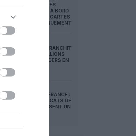
MONTER LES
DOUDOUS À BORD
AVEC DES CARTES
D’EMBARQUEMENT...
RYANAIR FRANCHIT
LES 22 MILLIONS
DE PASSAGERS EN
UN MOIS...
EASYJET FRANCE :
LES SYNDICATS DE
PNC DÉPOSENT UN
PRÉAVIS...