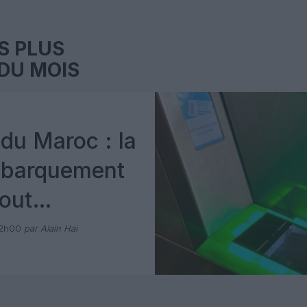
S PLUS
DU MOIS
du Maroc : la
mbarquement
out
 avec Pax
12h00
par Alain Hai