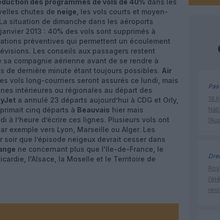
éduction des programmes de vols de 40%
dans les
velles chutes de
neige
, les vols courts et moyen-
. La situation de dimanche dans les aéroports
 janvier 2013 : 40% des vols sont supprimés à
lations préventives qui permettent un écoulement
révisions. Les conseils aux passagers restent
de sa compagnie aérienne avant de se rendre à
ns de dernière minute étant toujours possibles.
Air
ses vols long-courriers seront assurés ce lundi, mais
Pas 
gnes intérieures ou régionales au départ des
19 h
syJet
a annulé 23 départs aujourd’hui à CDG et Orly,
rimait cinq départs à
Beauvais
hier mais
Nati
 à l’heure d’écrire ces lignes. Plusieurs vols ont
l’Au
par exemple vers Lyon, Marseille ou Alger. Les
r soir que l’épisode neigeux devrait cesser dans
range
ne concernant plus que l'Ile-de-France, le
Dre
cardie, l'Alsace, la Moselle et le Territoire de
Roya
l’ét
res