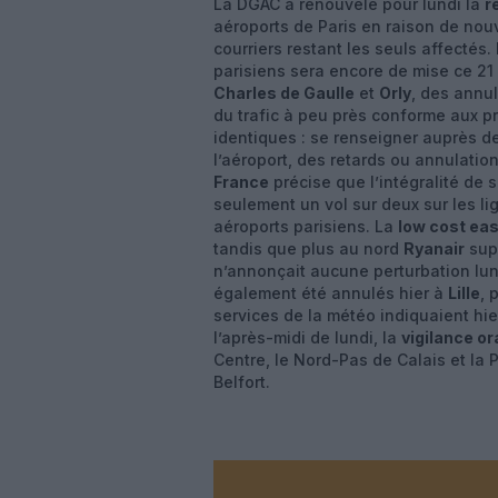
La DGAC a renouvelé pour lundi la
r
aéroports de Paris en raison de nou
courriers restant les seuls affectés
parisiens sera encore de mise ce 21
Charles de Gaulle
et
Orly
, des annu
du trafic à peu près conforme aux p
identiques : se renseigner auprès 
l’aéroport, des retards ou annulatio
France
précise que l’intégralité de 
seulement un vol sur deux sur les li
aéroports parisiens. La
low cost ea
tandis que plus au nord
Ryanair
supp
n’annonçait aucune perturbation lundi
également été annulés hier à
Lille
, 
services de la météo indiquaient hie
l’après-midi de lundi, la
vigilance o
Centre, le Nord-Pas de Calais et la Pi
Belfort.