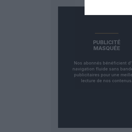
PUBLICITÉ
MASQUÉE
Nos abonnés bénéficient d
navigation fluide sans ban
publicitaires pour une meill
lecture de nos contenus