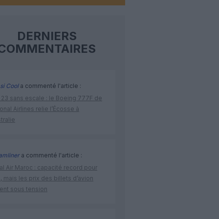
DERNIERS
COMMENTAIRES
si Cool
a commenté l'article :
 23 sans escale : le Boeing 777F de
onal Airlines relie l’Écosse à
stralie
amliner
a commenté l'article :
l Air Maroc : capacité record pour
é, mais les prix des billets d’avion
tent sous tension