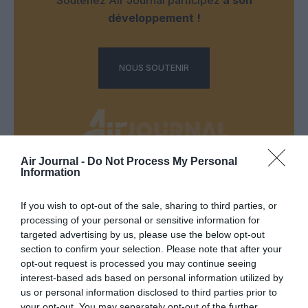
développement !
NOUS SOUTENIR
Air Journal -
Do Not Process My Personal
Information
DERNIERS COMMENTAIRES
If you wish to opt-out of the sale, sharing to third parties, or
processing of your personal or sensitive information for
atplhkt
a commenté l'article :
targeted advertising by us, please use the below opt-out
section to confirm your selection. Please note that after your
Contrôles aux frontières entre l’Espagne et l’Italie : des
opt-out request is processed you may continue seeing
arrivées plus longues, des correspondances à risque
interest-based ads based on personal information utilized by
us or personal information disclosed to third parties prior to
your opt-out. You may separately opt-out of the further