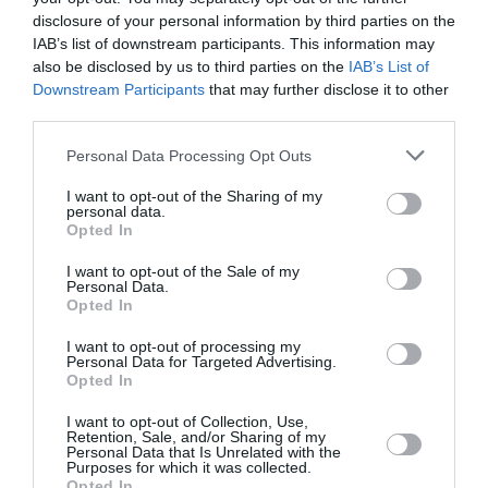
Manfou
a commenté l'article :
disclosure of your personal information by third parties on the
Pyramides, croisières et mer Rouge : l’Égypte mise sur
IAB’s list of downstream participants. This information may
une saison record malgré le contexte géopolitique
also be disclosed by us to third parties on the
IAB’s List of
Downstream Participants
that may further disclose it to other
third parties.
histoire de l'aviation
Personal Data Processing Opt Outs
I want to opt-out of the Sharing of my
personal data.
LIRE AUSSI
Opted In
I want to opt-out of the Sale of my
Personal Data.
Opted In
LE 9 AOÛT 1912 DANS LE
I want to opt-out of processing my
CIEL : DÉPART DE
Personal Data for Targeted Advertising.
BEAUMONT POUR LA...
Opted In
I want to opt-out of Collection, Use,
Retention, Sale, and/or Sharing of my
Personal Data that Is Unrelated with the
Purposes for which it was collected.
Opted In