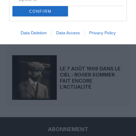
LE 8 AOÛT 1908 DANS LE
CONFIRM
CIEL : UNE
DÉMONSTRATION
PUBLIQUE...
Data Deletion
Data Access
Privacy Policy
LE 7 AOÛT 1909 DANS LE
CIEL : ROGER SOMMER
FAIT ENCORE
L’ACTUALITÉ
ABONNEMENT