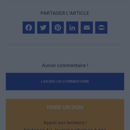
PARTAGER L'ARTICLE
Facebook
Twitter
Pinterest
LinkedIn
Email
Print
Aucun commentaire !
LAISSER UN COMMENTAIRE
FAIRE UN DON
Appel aux lecteurs !
Soutenez Air Journal participez
à son