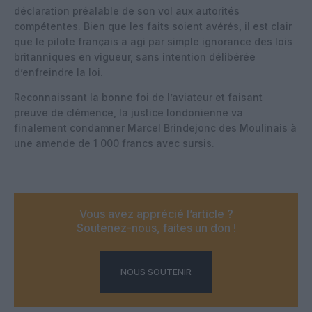
déclaration préalable de son vol aux autorités
compétentes. Bien que les faits soient avérés, il est clair
que le pilote français a agi par simple ignorance des lois
britanniques en vigueur, sans intention délibérée
d’enfreindre la loi.
Reconnaissant la bonne foi de l’aviateur et faisant
preuve de clémence, la justice londonienne va
finalement condamner Marcel Brindejonc des Moulinais à
une amende de 1 000 francs avec sursis.
Vous avez apprécié l’article ?
Soutenez-nous, faites un don !
NOUS SOUTENIR