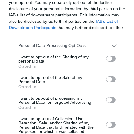
your opt-out. You may separately opt-out of the further
disclosure of your personal information by third parties on the
SERGE13
a commenté l'article :
IAB’s list of downstream participants. This information may
A380 de Lufthansa : les « vrais » sièges hublot en
also be disclosed by us to third parties on the
IAB’s List of
classe Affaires deviennent payants
Downstream Participants
that may further disclose it to other
third parties.
Personal Data Processing Opt Outs
histoire de l'aviation
I want to opt-out of the Sharing of my
personal data.
Opted In
LIRE AUSSI
I want to opt-out of the Sale of my
Personal Data.
Opted In
LE 8 AOÛT 1908 DANS LE
I want to opt-out of processing my
CIEL : UNE
Personal Data for Targeted Advertising.
DÉMONSTRATION
Opted In
PUBLIQUE...
I want to opt-out of Collection, Use,
Retention, Sale, and/or Sharing of my
Personal Data that Is Unrelated with the
Purposes for which it was collected.