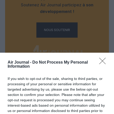
Soutenez Air Journal participez
à son
développement !
NOUS SOUTENIR
Air Journal -
Do Not Process My Personal
Information
DERNIERS COMMENTAIRES
If you wish to opt-out of the sale, sharing to third parties, or
processing of your personal or sensitive information for
targeted advertising by us, please use the below opt-out
SERGE13
a commenté l'article :
section to confirm your selection. Please note that after your
Pointe‑à‑Pitre – Panama City : Air France ouvre un pont
opt-out request is processed you may continue seeing
aérien vers l’Amérique latine
interest-based ads based on personal information utilized by
us or personal information disclosed to third parties prior to