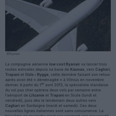
©Ryanair
La compagnie aérienne
low cost Ryanair
va lancer trois
routes estivales depuis sa base de
Kaunas
, vers
Cagliari
,
Trapani
et
Oslo – Rygge
, cette dernière faisant son retour
après avoir été « déménagée » à Vilnius en novembre
er
dernier. A partir du 1
avril 2013, la spécialiste irlandaise
du vol pas cher opèrera deux vols par semaine entre
l’aéroport de
Lituanie
et
Trapani
en Sicile (lundi et
vendredi), puis dès le lendemain deux autres vers
Cagliari
en Sardaigne (mardi et samedi). Ces deux
nouvelles lignes italiennes sont sans concurrence. La
troisième en revanche n’est pas vraiment une nouveauté