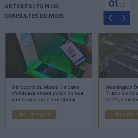
01
/
05
ARTICLES LES PLUS
CONSULTÉS DU MOIS
Aéroports du Maroc : la carte
Washington Du
d’embarquement passe au tout
Trump lance u
numérique avec Pax Check
de 22,5 millia
LIRE L'ARTICLE
LIRE L'ARTICL