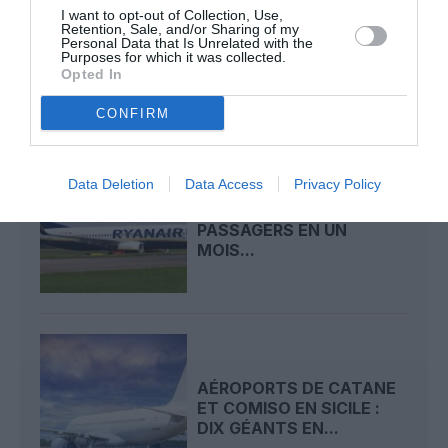
BRUXELLES–PORTO :
I want to opt-out of Collection, Use,
TRANSAVIA OUVRE UNE
Retention, Sale, and/or Sharing of my
NOUVELLE LIAISON
Personal Data that Is Unrelated with the
Purposes for which it was collected.
LOISIRS...
Opted In
CONFIRM
Data Deletion
Data Access
Privacy Policy
RYANAIR FRANCHIT LES
22 MILLIONS DE
PASSAGERS EN UN
MOIS...
AÉROPORTS DE CATANE
ET COMISO EN SICILE :
DIX GÉANTS EN...