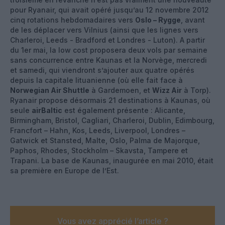
pour Ryanair, qui avait opéré jusqu’au 12 novembre 2012
cinq rotations hebdomadaires vers
Oslo – Rygge
, avant
de les déplacer vers Vilnius (ainsi que les lignes vers
Charleroi, Leeds - Bradford et Londres - Luton). A partir
du 1er mai, la low cost proposera deux vols par semaine
sans concurrence entre Kaunas et la Norvège, mercredi
et samedi, qui viendront s’ajouter aux quatre opérés
depuis la capitale lituanienne (où elle fait face à
Norwegian Air Shuttle
à Gardemoen, et
Wizz Air
à Torp).
Ryanair propose désormais 21 destinations à Kaunas, où
seule
airBaltic
est également présente : Alicante,
Birmingham, Bristol, Cagliari, Charleroi, Dublin, Edimbourg,
Francfort – Hahn, Kos, Leeds, Liverpool, Londres –
Gatwick et Stansted, Malte, Oslo, Palma de Majorque,
Paphos, Rhodes, Stockholm – Skavsta, Tampere et
Trapani. La base de Kaunas, inaugurée en mai 2010, était
sa première en Europe de l’Est.
Vous avez apprécié l’article ?