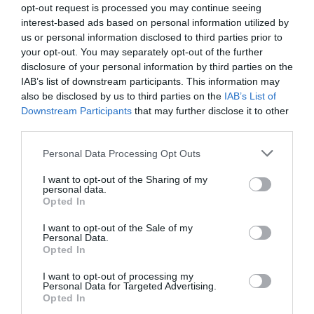
opt-out request is processed you may continue seeing
interest-based ads based on personal information utilized by
Bizness
a commenté l'article :
us or personal information disclosed to third parties prior to
Pointe‑à‑Pitre – Panama City : Air France ouvre un pont
your opt-out. You may separately opt-out of the further
aérien vers l’Amérique latine
disclosure of your personal information by third parties on the
IAB’s list of downstream participants. This information may
also be disclosed by us to third parties on the
IAB’s List of
Downstream Participants
that may further disclose it to other
CHECK LAST
a commenté l'article :
third parties.
Airbus doit accélérer avec 90 avions par mois
nécessaires pour atteindre son objectif
Personal Data Processing Opt Outs
I want to opt-out of the Sharing of my
personal data.
Opted In
italie
Kaunas
oslo
ryanair
I want to opt-out of the Sale of my
Personal Data.
Opted In
LIRE AUSSI
I want to opt-out of processing my
Personal Data for Targeted Advertising.
Opted In