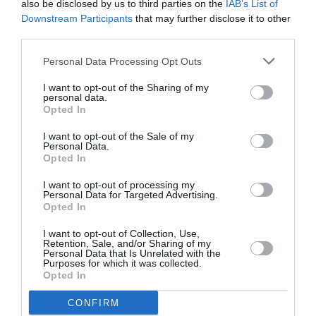
also be disclosed by us to third parties on the
IAB’s List of
Downstream Participants
that may further disclose it to other
third parties.
Personal Data Processing Opt Outs
I want to opt-out of the Sharing of my
personal data.
DERNIERS COMMENTAIRES
Opted In
I want to opt-out of the Sale of my
Personal Data.
Opted In
Autre ligne espérée :
a commenté l'article :
Bruxelles–Porto : Transavia ouvre une nouvelle liaison
I want to opt-out of processing my
loisirs à partir de décembre 2026
Personal Data for Targeted Advertising.
Opted In
I want to opt-out of Collection, Use,
Retention, Sale, and/or Sharing of my
Aéroport néerlandais saturé
a commenté l'article :
Personal Data that Is Unrelated with the
Purposes for which it was collected.
Bruxelles–Porto : Transavia ouvre une nouvelle liaison
Opted In
loisirs à partir de décembre 2026
CONFIRM