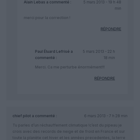
Alain Lebas
a commenté :
5 mars 2013 - 19 h 48
min
merci pour la correction !
RÉPONDRE
Paul Éluard Lefrisé
a
5 mars 2013 - 22 h
commenté :
18 min
Merci. Ca me perturbe énormément!!!
RÉPONDRE
chief pilot
a commenté :
6 mars 2013 - 7 h 28 min
Tu parles d’un réchauffement climatique !c’est du pipeau je
crois avec des records de neige et de froid en France et sur
toute la planète cet hiver et les années precedentes, la terre