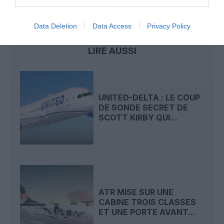
etats-unis
neige
Data Deletion
Data Access
Privacy Policy
LIRE AUSSI
UNITED-DELTA : LE COUP
DE SONDE SECRET DE
SCOTT KIRBY QUI...
ATR MISE SUR UNE
CABINE TROIS CLASSES
ET UNE PORTE AVANT...