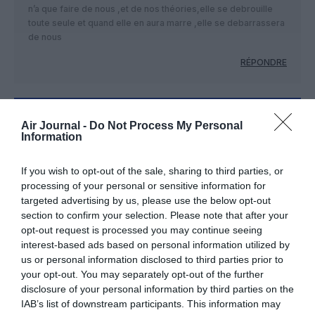
n’a que faire de nous ,et de nos théories,elle se debrouille
toute seule et quand elle en aura marre ,elle se debarrassera
de nous
RÉPONDRE
LAISSER UN COMMENTAIRE
Air Journal -
Do Not Process My Personal
Information
If you wish to opt-out of the sale, sharing to third parties, or
FAIRE UN DON
processing of your personal or sensitive information for
targeted advertising by us, please use the below opt-out
section to confirm your selection. Please note that after your
Appel aux lecteurs !
opt-out request is processed you may continue seeing
Soutenez Air Journal participez
à son
interest-based ads based on personal information utilized by
développement !
us or personal information disclosed to third parties prior to
your opt-out. You may separately opt-out of the further
disclosure of your personal information by third parties on the
IAB’s list of downstream participants. This information may
NOUS SOUTENIR