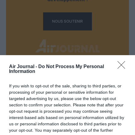
NOUS SOUTENIR
Air Journal -
Do Not Process My Personal
DERNIERS COMMENTAIRES
Information
If you wish to opt-out of the sale, sharing to third parties, or
processing of your personal or sensitive information for
Mathématiques
a commenté l'article :
targeted advertising by us, please use the below opt-out
19 h 23 sans escale : le Boeing 777F de National
section to confirm your selection. Please note that after your
Airlines relie l’Écosse à l’Australie
opt-out request is processed you may continue seeing
interest-based ads based on personal information utilized by
us or personal information disclosed to third parties prior to
your opt-out. You may separately opt-out of the further
Badissi novembri
a commenté l'article :