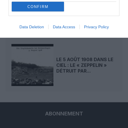
LE 6 AOÛT 1909 DANS LE
CONFIRM
CIEL : ROGER SOMMER
PERMET LE SACRE...
Data Deletion
Data Access
Privacy Policy
LE 5 AOÛT 1908 DANS LE
CIEL : LE « ZEPPELIN »
DÉTRUIT PAR...
ABONNEMENT