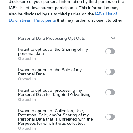
disclosure of your personal information by third parties on the
Nice–Corse : ces vols électriques qui se profilent à
IAB’s list of downstream participants. This information may
l’horizon 2030
also be disclosed by us to third parties on the
IAB’s List of
Downstream Participants
that may further disclose it to other
third parties.
histoire de l'aviation
Personal Data Processing Opt Outs
I want to opt-out of the Sharing of my
personal data.
LIRE AUSSI
Opted In
I want to opt-out of the Sale of my
Personal Data.
Opted In
LE 7 AOÛT 1909 DANS LE
CIEL : ROGER SOMMER
I want to opt-out of processing my
FAIT ENCORE
Personal Data for Targeted Advertising.
L’ACTUALITÉ
Opted In
I want to opt-out of Collection, Use,
Retention, Sale, and/or Sharing of my
Personal Data that Is Unrelated with the
Purposes for which it was collected.
Opted In