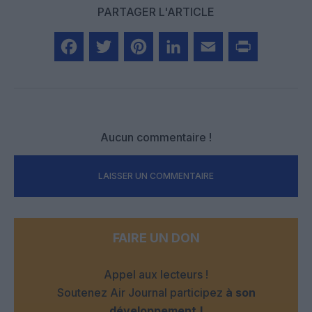
PARTAGER L'ARTICLE
Facebook
Twitter
Pinterest
LinkedIn
Email
Print
Aucun commentaire !
LAISSER UN COMMENTAIRE
FAIRE UN DON
Appel aux lecteurs !
Soutenez Air Journal participez
à son
développement !