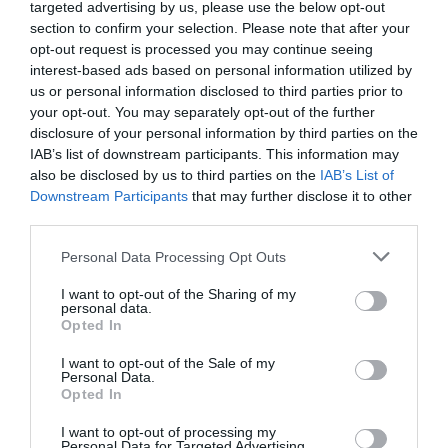
targeted advertising by us, please use the below opt-out
section to confirm your selection. Please note that after your
DERNIERS COMMENTAIRES
opt-out request is processed you may continue seeing
interest-based ads based on personal information utilized by
us or personal information disclosed to third parties prior to
your opt-out. You may separately opt-out of the further
NDR
a commenté l'article :
disclosure of your personal information by third parties on the
Contrôles aux frontières entre l’Espagne et l’Italie : des
IAB’s list of downstream participants. This information may
arrivées plus longues, des correspondances à risque
also be disclosed by us to third parties on the
IAB’s List of
Downstream Participants
that may further disclose it to other
third parties.
Serge13
a commenté l'article :
Personal Data Processing Opt Outs
Flynas ouvre une ligne directe entre Médine et
Bruxelles
I want to opt-out of the Sharing of my
personal data.
Opted In
I want to opt-out of the Sale of my
aéroports de paris
beauvais
Lille
neige
Personal Data.
Opted In
I want to opt-out of processing my
LIRE AUSSI
Personal Data for Targeted Advertising.