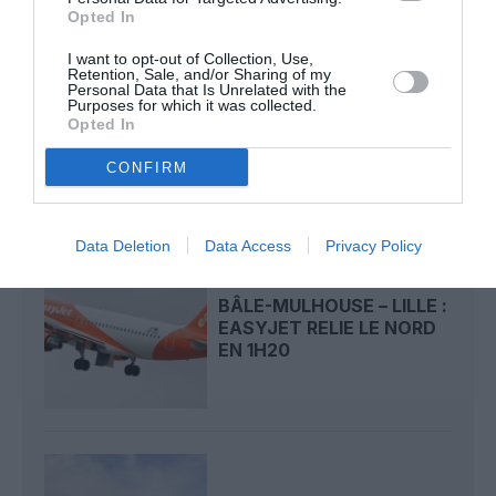
Opted In
I want to opt-out of Collection, Use,
Retention, Sale, and/or Sharing of my
REDEVANCES
Personal Data that Is Unrelated with the
Purposes for which it was collected.
AÉROPORTUAIRES : LE
Opted In
SCARA CONTESTE LES
HAUSSES...
CONFIRM
Data Deletion
Data Access
Privacy Policy
BÂLE-MULHOUSE – LILLE :
EASYJET RELIE LE NORD
EN 1H20