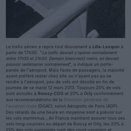
Le trafic aérien a repris tout doucement à
Lille-Lesquin
à
partir de 17h30. "
Le trafic devrait s'opérer normalement
entre 17h35 et 21h30. Demain (mercredi) matin, on devrait
pouvoir redémarrer normalement
", a indiqué un porte-
parole de l'aéroport. Mais faute de passagers, la majorité
ayant préféré rester chez elle ou n'ayant pas pu se
rendre à l'aéroport, peu de vols ont décollé en fin de
journée de ce mardi 12 mars 2013. Toujours 25% de vols
sont annulés à
Roissy-CDG
et 20% à
Orly
conformément
aux recommandations de la
Direction générale de
l'aviation civile
(DGAC), selon Aéroports de Paris (ADP).
Des retards de une heure en moyenne sont à prévoir sur
les vols maintenus
...
Air France maintient assurer tous ses
vols long-courriers au départ de Roissy et Orly, les 20% à
25% des vols supprimés sont des court-courriers et