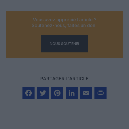
Vous avez apprécié l’article ?
Soutenez-nous, faites un don !
NOUS SOUTENIR
PARTAGER L'ARTICLE
Facebook
Twitter
Pinterest
LinkedIn
Email
Print