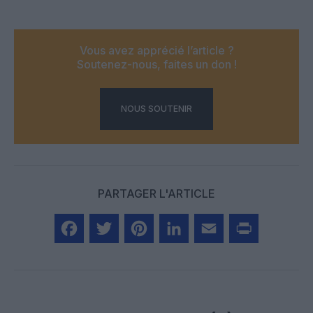
Vous avez apprécié l’article ?
Soutenez-nous, faites un don !
NOUS SOUTENIR
PARTAGER L'ARTICLE
Facebook
Twitter
Pinterest
LinkedIn
Email
Print