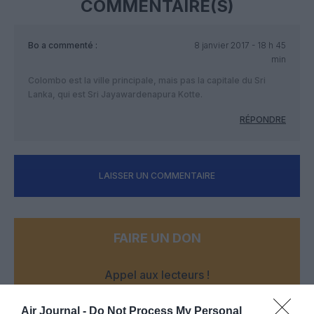
COMMENTAIRE(S)
Bo
a commenté :
8 janvier 2017 - 18 h 45
min
Colombo est la ville principale, mais pas la capitale du Sri
Lanka, qui est Sri Jayawardenapura Kotte.
RÉPONDRE
LAISSER UN COMMENTAIRE
FAIRE UN DON
Appel aux lecteurs !
Soutenez Air Journal participez
à son
développement !
Air Journal -
Do Not Process My Personal