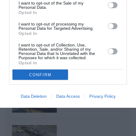
Bruxelles–Porto : Transavia ouvre une nouvelle liaison
I want to opt-out of the Sale of my
Personal Data.
loisirs à partir de décembre 2026
Opted In
I want to opt-out of processing my
Personal Data for Targeted Advertising.
Opted In
aeroport
Hambantota
Sri Lanka
I want to opt-out of Collection, Use,
Retention, Sale, and/or Sharing of my
Personal Data that Is Unrelated with the
LIRE AUSSI
Purposes for which it was collected.
Opted In
CONFIRM
REDEVANCES
AÉROPORTUAIRES : LE
SCARA CONTESTE LES
Data Deletion
Data Access
Privacy Policy
HAUSSES...