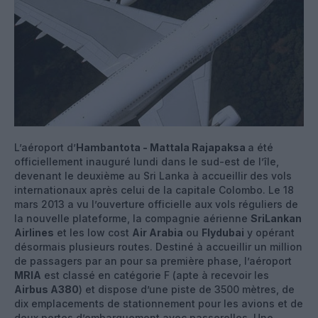
L’aéroport d’
Hambantota - Mattala Rajapaksa
a été
officiellement inauguré lundi dans le sud-est de l’île,
devenant le deuxième au Sri Lanka à accueillir des vols
internationaux après celui de la capitale Colombo. Le 18
mars 2013 a vu l’ouverture officielle aux vols réguliers de
la nouvelle plateforme, la compagnie aérienne
SriLankan
Airlines
et les low cost
Air Arabia
ou
Flydubai
y opérant
désormais plusieurs routes. Destiné à accueillir un million
de passagers par an pour sa première phase, l’aéroport
MRIA
est classé en catégorie F (apte à recevoir les
Airbus A380
) et dispose d’une piste de 3500 mètres, de
dix emplacements de stationnement pour les avions et de
deux portes d’embarquement avec passerelles. Une