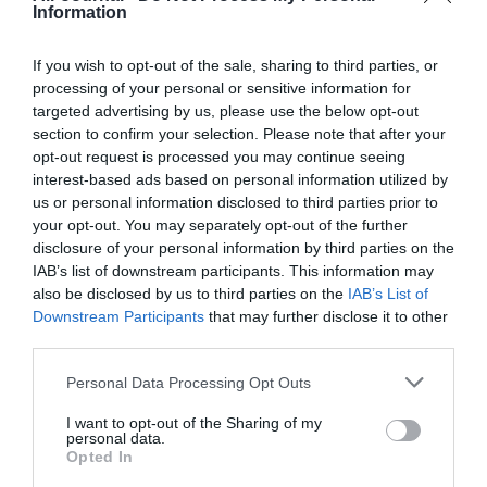
Information
If you wish to opt-out of the sale, sharing to third parties, or
NOUS SOUTENIR
processing of your personal or sensitive information for
targeted advertising by us, please use the below opt-out
section to confirm your selection. Please note that after your
opt-out request is processed you may continue seeing
interest-based ads based on personal information utilized by
us or personal information disclosed to third parties prior to
your opt-out. You may separately opt-out of the further
disclosure of your personal information by third parties on the
DERNIERS COMMENTAIRES
IAB’s list of downstream participants. This information may
also be disclosed by us to third parties on the
IAB’s List of
Downstream Participants
that may further disclose it to other
Autre ligne espérée :
a commenté l'article :
third parties.
Bruxelles–Porto : Transavia ouvre une nouvelle liaison
Personal Data Processing Opt Outs
loisirs à partir de décembre 2026
I want to opt-out of the Sharing of my
personal data.
Opted In
Aéroport néerlandais saturé
a commenté l'article :