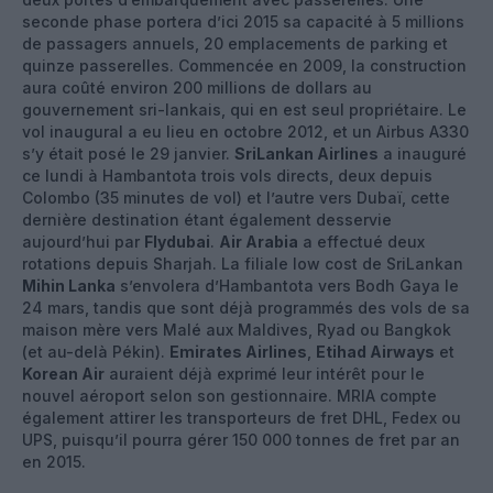
seconde phase portera d’ici 2015 sa capacité à 5 millions
de passagers annuels, 20 emplacements de parking et
quinze passerelles. Commencée en 2009, la construction
aura coûté environ 200 millions de dollars au
gouvernement sri-lankais, qui en est seul propriétaire. Le
vol inaugural a eu lieu en octobre 2012, et un Airbus A330
s’y était posé le 29 janvier.
SriLankan Airlines
a inauguré
ce lundi à Hambantota trois vols directs, deux depuis
Colombo (35 minutes de vol) et l’autre vers Dubaï, cette
dernière destination étant également desservie
aujourd’hui par
Flydubai
.
Air Arabia
a effectué deux
rotations depuis Sharjah. La filiale low cost de SriLankan
Mihin Lanka
s’envolera d’Hambantota vers Bodh Gaya le
24 mars, tandis que sont déjà programmés des vols de sa
maison mère vers Malé aux Maldives, Ryad ou Bangkok
(et au-delà Pékin).
Emirates Airlines
,
Etihad Airways
et
Korean Air
auraient déjà exprimé leur intérêt pour le
nouvel aéroport selon son gestionnaire. MRIA compte
également attirer les transporteurs de fret DHL, Fedex ou
UPS, puisqu’il pourra gérer 150 000 tonnes de fret par an
en 2015.