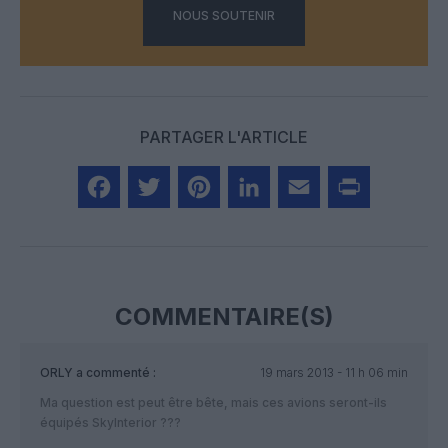
NOUS SOUTENIR
PARTAGER L'ARTICLE
Facebook
Twitter
Pinterest
LinkedIn
Email
Print
COMMENTAIRE(S)
ORLY
a commenté :
19 mars 2013 - 11 h 06 min
Ma question est peut être bête, mais ces avions seront-ils
équipés SkyInterior ???