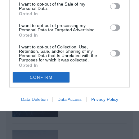
I want to opt-out of the Sale of my
Pointe‑à‑Pitre – Panama City : Air France ouvre un pont
Personal Data.
aérien vers l’Amérique latine
Opted In
I want to opt-out of processing my
Personal Data for Targeted Advertising.
Opted In
boeing
commande
Irlande
ryanair
I want to opt-out of Collection, Use,
Retention, Sale, and/or Sharing of my
Personal Data that Is Unrelated with the
LIRE AUSSI
Purposes for which it was collected.
Opted In
CONFIRM
RISQUE DE FISSURES :
PRÈS DE 1 500 BOEING
Data Deletion
Data Access
Privacy Policy
737 MAX DANS LE...