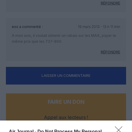
RÉPONDRE
ess
a commenté :
19 mars 2013 - 13 h 11 min
A mon avis, il voulait obtenir un rabais sur les MAX, payer le
même prix que les 737-800.
RÉPONDRE
LAISSER UN COMMENTAIRE
FAIRE UN DON
Appel aux lecteurs !
Soutenez Air Journal participez
à son
Air Journal -
Do Not Process My Personal