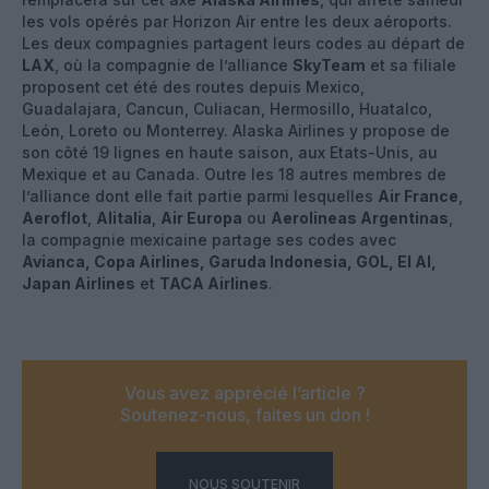
les vols opérés par Horizon Air entre les deux aéroports.
Les deux compagnies partagent leurs codes au départ de
LAX
, où la compagnie de l’alliance
SkyTeam
et sa filiale
proposent cet été des routes depuis Mexico,
Guadalajara, Cancun, Culiacan, Hermosillo, Huatalco,
León, Loreto ou Monterrey. Alaska Airlines y propose de
son côté 19 lignes en haute saison, aux Etats-Unis, au
Mexique et au Canada. Outre les 18 autres membres de
l’alliance dont elle fait partie parmi lesquelles
Air France
,
Aeroflot
,
Alitalia
,
Air Europa
ou
Aerolineas Argentinas
,
la compagnie mexicaine partage ses codes avec
Avianca, Copa Airlines, Garuda Indonesia, GOL, El Al,
Japan Airlines
et
TACA Airlines
.
Vous avez apprécié l’article ?
Soutenez-nous, faites un don !
NOUS SOUTENIR