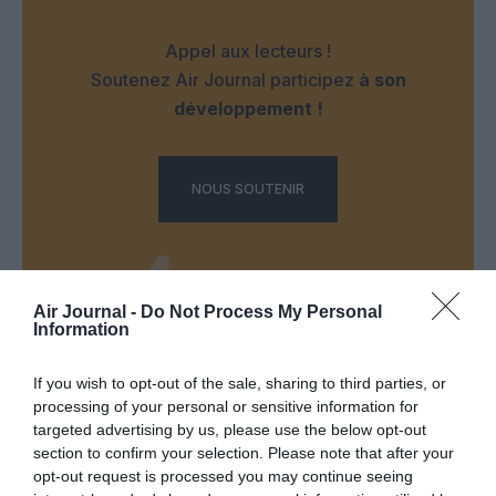
Appel aux lecteurs !
Soutenez Air Journal participez
à son
développement !
NOUS SOUTENIR
Air Journal -
Do Not Process My Personal
Information
DERNIERS COMMENTAIRES
If you wish to opt-out of the sale, sharing to third parties, or
processing of your personal or sensitive information for
targeted advertising by us, please use the below opt-out
section to confirm your selection. Please note that after your
Bruno C
a commenté l'article :
opt-out request is processed you may continue seeing
Incivilités à Bangkok : 22 passagers chinois refusés à