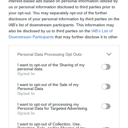
interest-based ads based on personal information utilized by
bord après une course-poursuite, l’incident devient
us or personal information disclosed to third parties prior to
diplomatique
your opt-out. You may separately opt-out of the further
disclosure of your personal information by third parties on the
IAB’s list of downstream participants. This information may
François Marty
a commenté l'article :
also be disclosed by us to third parties on the
IAB’s List of
Downstream Participants
that may further disclose it to other
Fiabilité du COMAC C919 : des anomalies signalées
third parties.
dans un document attribué à China Southern Airlines
Personal Data Processing Opt Outs
I want to opt-out of the Sharing of my
aeromexico
Los Angeles
Mexique
personal data.
Opted In
I want to opt-out of the Sale of my
LIRE AUSSI
Personal Data.
Opted In
I want to opt-out of processing my
Personal Data for Targeted Advertising.
ROYAL AIR MAROC
Opted In
INAUGURERA SES
PREMIERS VOLS VERS LE
I want to opt-out of Collection, Use,