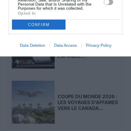
Retention, Sale, and/or Sharing of my
MEXIQUE...
Personal Data that Is Unrelated with the
Purposes for which it was collected.
Opted In
CONFIRM
CASABLANCA–LOS
ANGELES : ROYAL AIR
Data Deletion
Data Access
Privacy Policy
MAROC RELIE ENFIN
L’AFRIQUE...
COUPE DU MONDE 2026 :
LES VOYAGES D’AFFAIRES
VERS LE CANADA...