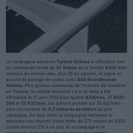
La compagnie aérienne
Turkish Airlines
a officialisé hier
sa commande ferme de 82
Airbus
de la famille
A320
dont
certains en version
neo
, plus 35 en options, et signé un
accord de partage de codes avec
SAS Scandinavian
Airlines
. Plus grosse commande de l’histoire de l’aviation
en Turquie, le contrat annoncé il y a un mois a été
officialisé le 17 avril 2013 pour quatre
A320neo
, 25
A321-
200
et 53
A321neo
, les options portant sur 35 A321neo -
pour un montant de
9,3 milliards de dollars
au prix
catalogue. De quoi aider la compagnie nationale à
atteindre son objectif d’une flotte de 375 avions en 2020
contre environ 210 à ce jour, et accompagner la
croissance fulgurante de son réseau qui compte