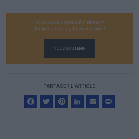
Vous avez apprécié l’article ?
Soutenez-nous, faites un don !
NOUS SOUTENIR
PARTAGER L'ARTICLE
Facebook
Twitter
Pinterest
LinkedIn
Email
Print