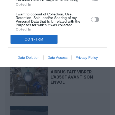
Personal Data for Targeted Advertising.
Opted In
I want to opt-out of Collection, Use,
Retention, Sale, and/or Sharing of my
Personal Data that Is Unrelated with the
AIRBUS DOIT ACCÉLÉRER
Purposes for which it was collected.
AVEC 90 AVIONS PAR
Opted In
MOIS NÉCESSAIRES...
CONFIRM
Data Deletion
Data Access
Privacy Policy
AIRBUS FAIT VIBRER
L’A350F AVANT SON
ENVOL