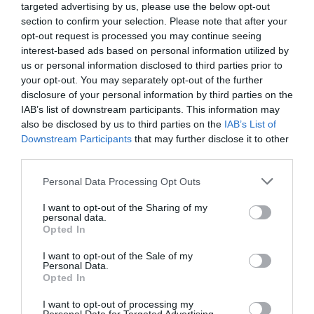
targeted advertising by us, please use the below opt-out
section to confirm your selection. Please note that after your
DERNIERS COMMENTAIRES
opt-out request is processed you may continue seeing
interest-based ads based on personal information utilized by
us or personal information disclosed to third parties prior to
your opt-out. You may separately opt-out of the further
Manfou
a commenté l'article :
disclosure of your personal information by third parties on the
Pyramides, croisières et mer Rouge : l’Égypte mise sur
IAB’s list of downstream participants. This information may
une saison record malgré le contexte géopolitique
also be disclosed by us to third parties on the
IAB’s List of
Downstream Participants
that may further disclose it to other
third parties.
TFFRYYZ
a commenté l'article :
Personal Data Processing Opt Outs
Pointe‑à‑Pitre – Panama City : Air France ouvre un pont
aérien vers l’Amérique latine
I want to opt-out of the Sharing of my
personal data.
Opted In
I want to opt-out of the Sale of my
airbus
SAS Scandinavian
turkish airlines
Turquie
Personal Data.
Opted In
I want to opt-out of processing my
LIRE AUSSI