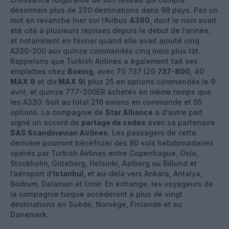
désormais plus de 220 destinations dans 98 pays. Pas un
mot en revanche hier sur l’Airbus
A380
, dont le nom avait
été cité à plusieurs reprises depuis le début de l’année,
et notamment en février quand elle avait ajouté cinq
A330-300 aux quinze commandés cinq mois plus tôt.
Rappelons que Turkish Airlines a également fait ses
emplettes chez
Boeing
, avec 70 737 (20
737-800
, 40
MAX
8
et dix
MAX
9
) plus 25 en options commandés le 9
avril, et quinze 777-300ER achetés en même temps que
les A330. Soit au total 216 avions en commande et 65
options. La compagnie de
Star Alliance
a d’autre part
signé un accord de
partage de codes
avec sa partenaire
SAS Scandinavian Airlines
. Les passagers de cette
dernière pourront bénéficier des 80 vols hebdomadaires
opérés par Turkish Airlines entre Copenhague, Oslo,
Stockholm, Göteborg, Helsinki, Aalborg ou Billund et
l’aéroport d’
Istanbul
, et au-delà vers Ankara, Antalya,
Bodrum, Dalaman et Izmir. En échange, les voyageurs de
la compagnie turque accèderont à plus de vingt
destinations en Suède, Norvège, Finlande et au
Danemark.