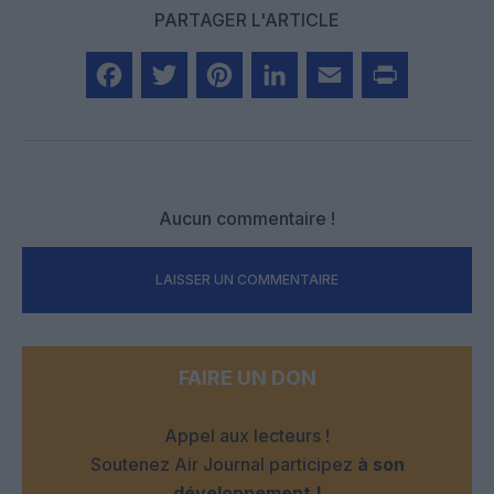
PARTAGER L'ARTICLE
Facebook
Twitter
Pinterest
LinkedIn
Email
Print
Aucun commentaire !
LAISSER UN COMMENTAIRE
FAIRE UN DON
Appel aux lecteurs !
Soutenez Air Journal participez
à son
développement !