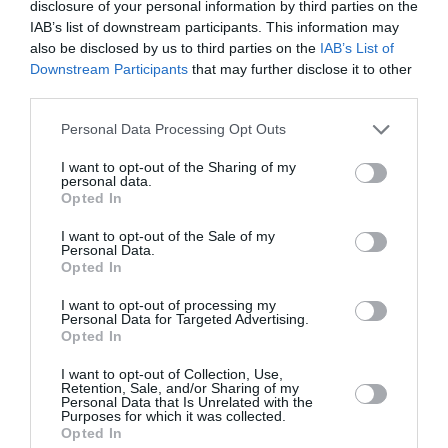
disclosure of your personal information by third parties on the
Il s’est masturbé sur une passagère endormie : trois ans
IAB’s list of downstream participants. This information may
de prison et interdiction de séjour en Thaïlande
also be disclosed by us to third parties on the
IAB’s List of
Downstream Participants
that may further disclose it to other
third parties.
histoire de l'aviation
Personal Data Processing Opt Outs
I want to opt-out of the Sharing of my
personal data.
LIRE AUSSI
Opted In
I want to opt-out of the Sale of my
Personal Data.
Opted In
LE 10 AOÛT 1908 DANS LE
CIEL : LE PRÉFET DU
I want to opt-out of processing my
MANS SAUVE LA...
Personal Data for Targeted Advertising.
Opted In
I want to opt-out of Collection, Use,
Retention, Sale, and/or Sharing of my
Personal Data that Is Unrelated with the
Purposes for which it was collected.
Opted In