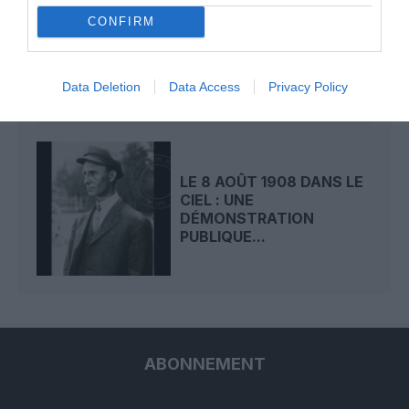
LE 9 AOÛT 1912 DANS LE
CONFIRM
CIEL : DÉPART DE
BEAUMONT POUR LA...
Data Deletion
Data Access
Privacy Policy
LE 8 AOÛT 1908 DANS LE
CIEL : UNE
DÉMONSTRATION
PUBLIQUE...
ABONNEMENT