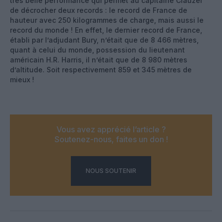
très belle performance qui permet au capitaine Clauzel
de décrocher deux records : le record de France de
hauteur avec 250 kilogrammes de charge, mais aussi le
record du monde ! En effet, le dernier record de France,
établi par l’adjudant Bury, n’était que de 8 466 mètres,
quant à celui du monde, possession du lieutenant
américain H.R. Harris, il n’était que de 8 980 mètres
d’altitude. Soit respectivement 859 et 345 mètres de
mieux !
Vous avez apprécié l’article ?
Soutenez-nous, faites un don !
NOUS SOUTENIR