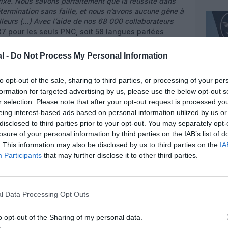
ixé. Nous savons parfaitement que la réussite dans
termination sans faille, et nous n’avons aucune gêne à
lleurs (…) Avec l’aide de nos 68 000 collaborateurs
137 pour les seuls PNC, soit 58 langues parlées
culturelle majeure, il ne fait guère de doute que le
fitable que le précédent. »
Les prochaines
l -
Do Not Process My Personal Information
r 2013-2014 sont
Haneda
au Japon,
Clark
dans les
le
Milan-New York
. Emirates possède à ce jour une
to opt-out of the sale, sharing to third parties, or processing of your per
 cargo) mais 198 supplémentaires en commande pour
formation for targeted advertising by us, please use the below opt-out s
s. Graphique flotte Emirates A380 et B777 en service
r selection. Please note that after your opt-out request is processed y
ande. (source Emirates)
eing interest-based ads based on personal information utilized by us or
disclosed to third parties prior to your opt-out. You may separately opt-
losure of your personal information by third parties on the IAB’s list of
. This information may also be disclosed by us to third parties on the
IA
Participants
that may further disclose it to other third parties.
z apprécié l’article ?
-nous, faites un don !
l Data Processing Opt Outs
OUS SOUTENIR
o opt-out of the Sharing of my personal data.