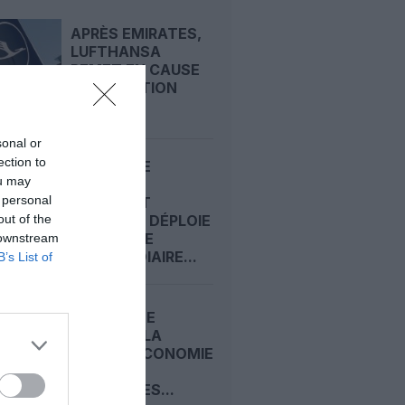
APRÈS EMIRATES,
LUFTHANSA
REMET EN CAUSE
LA RÉCEPTION
DE...
sonal or
ection to
ECONOMIE
ou may
PREMIUM :
 personal
COMMENT
out of the
EMIRATES DÉPLOIE
SA CLASSE
 downstream
INTERMÉDIAIRE...
B’s List of
CARNET DE
VOYAGE : LA
CLASSE ECONOMIE
PREMIUM
D’EMIRATES...