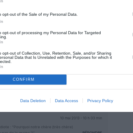
In
o opt-out of the Sale of my Personal Data.
In
to opt-out of processing my Personal Data for Targeted
ing.
In
Facebook
Twitter
Pinterest
LinkedIn
Email
Print
o opt-out of Collection, Use, Retention, Sale, and/or Sharing
ersonal Data that Is Unrelated with the Purposes for which it
lected.
In
MENTAIRE(S)
CONFIRM
10 mai 2013 - 6 h 31 min
RÉPONDRE
Data Deletion
Data Access
Privacy Policy
10 mai 2013 - 10 h 03 min
iote : “Pourquoi notre chère (très chère)
pas de la graine ?”.
RÉPONDRE