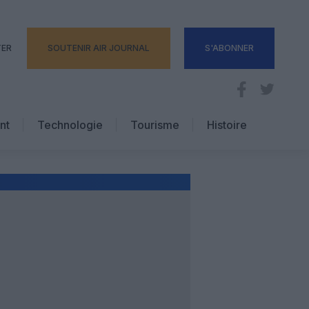
TER
SOUTENIR AIR JOURNAL
S'ABONNER
nt
Technologie
Tourisme
Histoire
Pratique
Hôtellerie
Voyages d’affaires