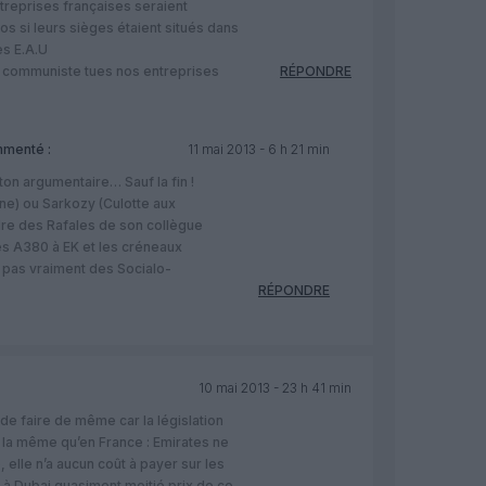
treprises françaises seraient
ros si leurs sièges étaient situés dans
s E.A.U
 communiste tues nos entreprises
RÉPONDRE
menté :
11 mai 2013 - 6 h 21 min
ton argumentaire… Sauf la fin !
ne) ou Sarkozy (Culotte aux
dre des Rafales de son collègue
es A380 à EK et les créneaux
pas vraiment des Socialo-
RÉPONDRE
10 mai 2013 - 23 h 41 min
e de faire de même car la législation
as la même qu’en France : Emirates ne
 elle n’a aucun coût à payer sur les
t à Dubai quasiment moitié prix de ce