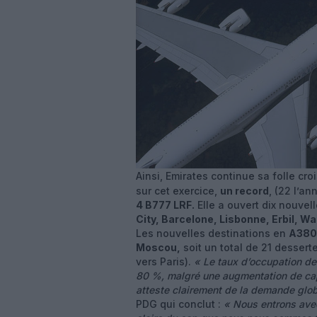
Ainsi, Emirates continue sa folle cr
sur cet exercice,
un record
, (22 l’a
4 B777 LRF.
Elle a ouvert dix nouvel
City, Barcelone, Lisbonne, Erbil, W
Les nouvelles destinations en
A380 
Moscou,
soit un total de 21 desser
vers Paris).
« Le taux d’occupation de
80 %, malgré une augmentation de ca
atteste clairement de la demande glob
PDG qui conclut :
« Nous entrons avec