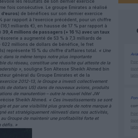
évoilé les résultats de son dernier exercice
me fois consécutive. Le groupe Emirates a réalisé
 d’euros
) de bénéfices sur son dernier exercice
%
par rapport à l’exercice précédent, pour un chiffre
s (16,1 milliards €), en hausse de 17 % par rapport à
té
39,4 millions de passagers (+ 16 %) avec un taux
trésorerie a augmenté de 53 % à 7,3 milliards de
é 622 millions de dollars de bénéfice, le fret
s) représente 15 % du chiffre d’affaires total.
« Une
Avia
ec dans le même temps notre plus importante
Poin
le du réseau, constitue une réussite qui atteste de la
eadership »
, souligne Son Altesse Sheikh Ahmed bin
ouvr
cteur général du Groupe Emirates et de la
lati
’exercice 2012-13, le Groupe a investi collectivement
ards de dollars US) dans de nouveaux avions, produits
lations de manutention – outre le nouvel hôtel JW
Pont
 précise Sheikh Ahmed.
« Ces investissements se sont
gie et par une visibilité plus grande de notre marque à
comm
né est stratégiquement réinvesti dans nos activités,
Poin
au Groupe de maintenir une profitabilité forte et
ouvr
 défis. »
lati