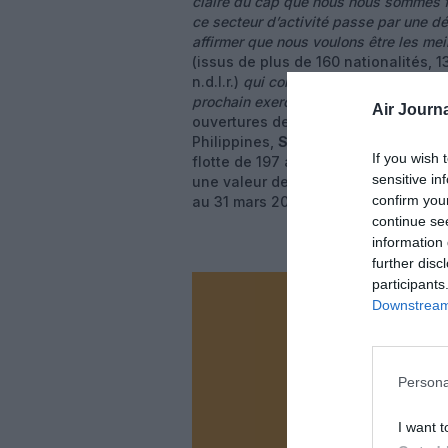
claire du cap que nous nous sommes f
ce secteur d’activité passe par une dé
affirmer que nous voulons être les mei
(issus de plus de 160 nationalités, 
n.d.l.r.)
qui constituent une force multi
prochain exercice sera encore plus pro
Air Journa
ouvertures de lignes déclarées pou
Philippines,
Stockholm
en Suède et 
If you wish 
flotte de 197 avions (passagers et
sensitive in
une valeur de 71 milliards de dollar
confirm you
au 31 mars 2013 et restant en comm
continue se
information 
further disc
participants
Downstream 
Vous ave
Soutenez
Persona
N
I want t