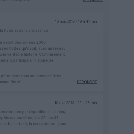
10 mai 2013 - 19 h 41 min
la flotte et de la croissance
 au début des années 2000.
ses flottes qu’il soit, avec un réseau
une véritable histoire. Contrairement
tement participé à l’histoire de
 péter avec tous ses bons chiffres,
ucune fierté.
RÉPONDRE
10 mai 2013 - 23 h 25 min
es retraites par répartitions , la sécu,
 impôts sur sociétés, les CE, les 35
e carbu surtaxé, la tax carbone… pour