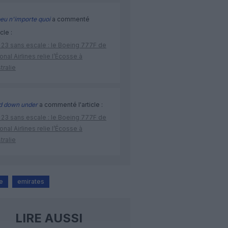
eu n'importe quoi
a commenté
icle :
 23 sans escale : le Boeing 777F de
onal Airlines relie l’Écosse à
stralie
d down under
a commenté l'article :
 23 sans escale : le Boeing 777F de
onal Airlines relie l’Écosse à
stralie
e
emirates
LIRE AUSSI