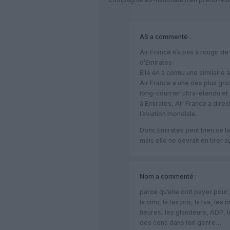
AS
a commenté :
Air France n’a pas à rougir de 
d’Emirates.
Elle en a connu une similaire
Air France a une des plus gros
long-courrier ultra-étendu et 
à Emirates, Air France a direc
l’aviation mondiale.
Donc Emirates peut bien se la
mais elle ne devrait en tirer a
Nom
a commenté :
parce qu’elle doit payer pour l
la cmu, la tax pro, la tva, les
heures, les glandeurs, ADP, l
des cons dans ton genre…