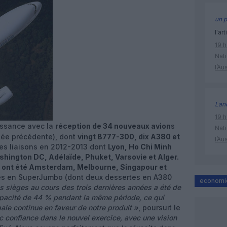
un p
l'art
19 h
Nati
l’Au
Lan
19 h
oissance avec la
réception de 34 nouveaux avion
s
Nati
nnée précédente), dont
vingt B777-300, dix A380 et
l’Au
les liaisons en 2012-2013 dont
Lyon, Ho Chi Minh
ashington DC, Adélaïde, Phuket, Varsovie et Alger.
ont été Amsterdam, Melbourne, Singapour et
tes en SuperJumbo (dont deux dessertes en A380
economi
s sièges au cours des trois dernières années a été de
pacité de 44 % pendant la même période, ce qui
ale continue en faveur de notre produit »
, poursuit le
 confiance dans le nouvel exercice, avec une vision