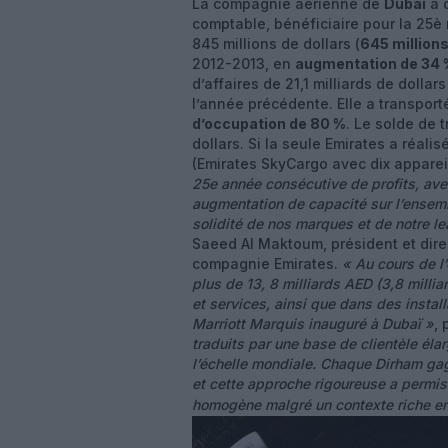
La compagnie aérienne de
Dubaï
a d
comptable, bénéficiaire pour la 25è 
845 millions de dollars (
645 millions
2012-2013, en
augmentation de 34 
d’affaires de 21,1 milliards de dollar
l’année précédente. Elle a transpor
d’occupation de 80 %
. Le solde de 
dollars. Si la seule Emirates a réalis
(Emirates SkyCargo avec dix appareil
25e année consécutive de profits, av
augmentation de capacité sur l’ensemb
solidité de nos marques et de notre l
Saeed Al Maktoum, président et dire
compagnie Emirates.
« Au cours de l
plus de 13, 8 milliards AED (3,8 milli
et services, ainsi que dans des instal
Marriott Marquis inauguré à Dubaï »
,
traduits par une base de clientèle élar
l’échelle mondiale. Chaque Dirham gag
et cette approche rigoureuse a permis 
homogène malgré un contexte riche en