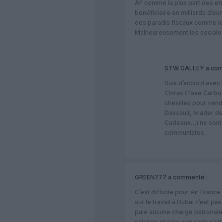
AF comme la plus part des en
bénéficiaire en milliards d’eu
des paradis fiscaux comme le
Malheureusement les socialo
STW GALLEY
a com
Suis d’accord avec 
Chirac (Taxe Carbo
chevilles pour ven
Dassault, brader d
Cadeaux…) ne sont 
communistes…
GREEN777
a commenté :
C’est difficile pour Air Franc
sur le travail à Dubai n’est p
paie aucune charge patronale,
salaires et paie son carburan