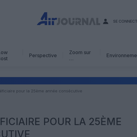
SE CONNEC
Low
Zoom sur
Perspective
Environneme
cost
…
Edito
En chiffres
Avis d’expert
éficiaire pour la 25ème année consécutive
AJ Académie
Vidéo
FICIAIRE POUR LA 25ÈME
UTIVE