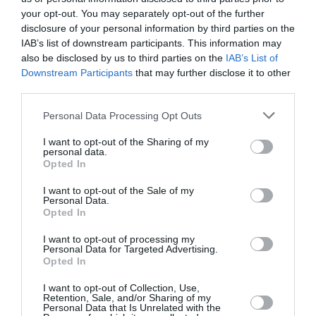
your opt-out. You may separately opt-out of the further
disclosure of your personal information by third parties on the
Tony de Brest
a commenté l'article :
IAB’s list of downstream participants. This information may
À Leipzig/Halle, un drone piégé et un cargo DHL heurté
also be disclosed by us to third parties on the
IAB’s List of
en vol relancent la peur du sabotage hybride
Downstream Participants
that may further disclose it to other
third parties.
Personal Data Processing Opt Outs
histoire de l'aviation
I want to opt-out of the Sharing of my
personal data.
Opted In
LIRE AUSSI
I want to opt-out of the Sale of my
Personal Data.
Opted In
I want to opt-out of processing my
LE 6 AOÛT 1909 DANS LE
Personal Data for Targeted Advertising.
CIEL : ROGER SOMMER
Opted In
PERMET LE SACRE...
I want to opt-out of Collection, Use,
Retention, Sale, and/or Sharing of my
Personal Data that Is Unrelated with the