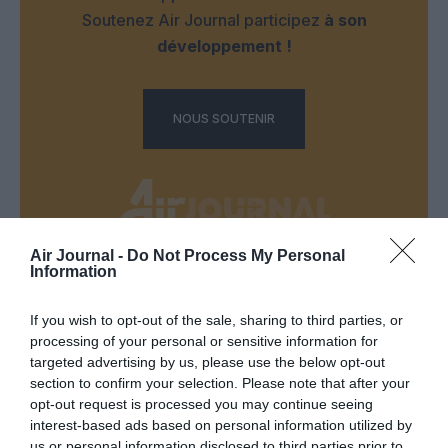
Soutenez Air Journal participez
à son
développement !
NOUS SOUTENIR
Air Journal -
Do Not Process My Personal
Information
DERNIERS COMMENTAIRES
If you wish to opt-out of the sale, sharing to third parties, or
processing of your personal or sensitive information for
vicomte
a commenté l'article :
targeted advertising by us, please use the below opt-out
section to confirm your selection. Please note that after your
Groupe Lufthansa : les A220-100 de SWISS ne
opt-out request is processed you may continue seeing
devraient plus revenir, les CRJ-900 de CityLine bientôt
interest-based ads based on personal information utilized by
en vente ?
us or personal information disclosed to third parties prior to