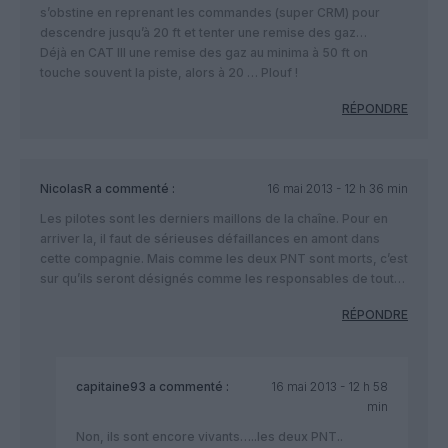
s’obstine en reprenant les commandes (super CRM) pour
descendre jusqu’à 20 ft et tenter une remise des gaz…
Déjà en CAT III une remise des gaz au minima à 50 ft on
touche souvent la piste, alors à 20 … Plouf !
RÉPONDRE
NicolasR
a commenté :
16 mai 2013 - 12 h 36 min
Les pilotes sont les derniers maillons de la chaîne. Pour en
arriver la, il faut de sérieuses défaillances en amont dans
cette compagnie. Mais comme les deux PNT sont morts, c’est
sur qu’ils seront désignés comme les responsables de tout…
RÉPONDRE
capitaine93
a commenté :
16 mai 2013 - 12 h 58
min
Non, ils sont encore vivants…..les deux PNT..