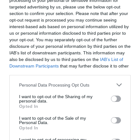
processing of your personal or sensitive information for
targeted advertising by us, please use the below opt-out
section to confirm your selection. Please note that after your
opt-out request is processed you may continue seeing
Un pilote d'EZY
a commenté :
16 mai 2013 - 14 h 26 min
interest-based ads based on personal information utilized by
Les ne sont pas morts mais l’enquête devrait les achever
us or personal information disclosed to third parties prior to
comme c’est toujours le cas.
your opt-out. You may separately opt-out of the further
disclosure of your personal information by third parties on the
RÉPONDRE
IAB’s list of downstream participants. This information may
also be disclosed by us to third parties on the
IAB’s List of
Downstream Participants
that may further disclose it to other
Michael
a commenté :
16 mai 2013 - 15 h 13
third parties.
min
Personal Data Processing Opt Outs
Et alors ? Un avion flambant neuf va au tapis, et c’est
automatiquement de la faute du zinc ? Le pilote ne
I want to opt-out of the Sharing of my
sert à rien ?
personal data.
Opted In
Si vous ne voulez pas que les pilotes soient
responsables d’un crash, on met un pilote
I want to opt-out of the Sale of my
entièrement automatique, comme dans le métro, et
Personal Data.
au moins vous ne serez plus responsable de rien,
Opted In
sauf de votre inscription à Pole Emploi.
I want to opt-out of processing my