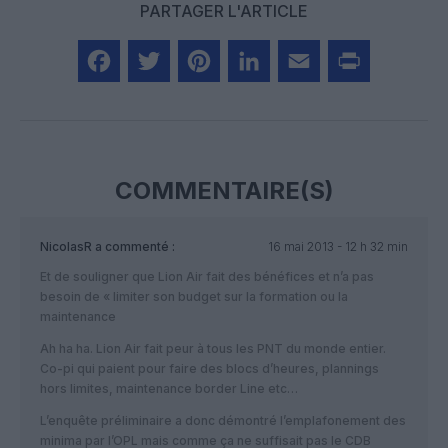
PARTAGER L'ARTICLE
Facebook
Twitter
Pinterest
LinkedIn
Email
Print
COMMENTAIRE(S)
NicolasR
a commenté :
16 mai 2013 - 12 h 32 min
Et de souligner que Lion Air fait des bénéfices et n’a pas
besoin de « limiter son budget sur la formation ou la
maintenance
Ah ha ha. Lion Air fait peur à tous les PNT du monde entier.
Co-pi qui paient pour faire des blocs d’heures, plannings
hors limites, maintenance border Line etc…
L’enquête préliminaire a donc démontré l’emplafonement des
minima par l’OPL mais comme ça ne suffisait pas le CDB