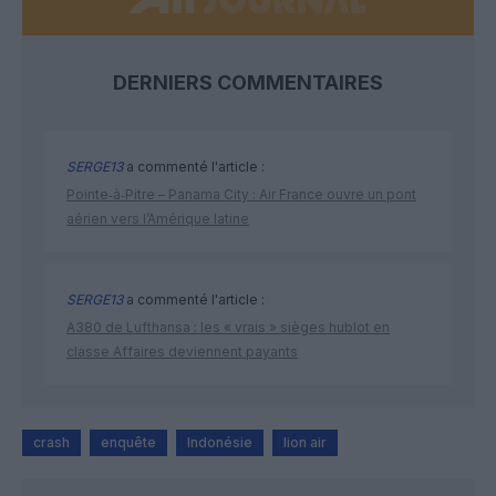
DERNIERS COMMENTAIRES
SERGE13
a commenté l'article :
Pointe‑à‑Pitre – Panama City : Air France ouvre un pont
aérien vers l’Amérique latine
SERGE13
a commenté l'article :
A380 de Lufthansa : les « vrais » sièges hublot en
classe Affaires deviennent payants
crash
enquête
Indonésie
lion air