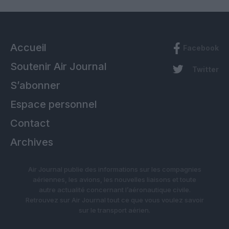
Accueil
Facebook
Soutenir Air Journal
Twitter
S’abonner
Espace personnel
Contact
Archives
Air Journal publie des informations sur les compagnies
aériennes, les avions, les nouvelles liaisons et toute
autre actualité concernant l’aéronautique civile.
Retrouvez sur Air Journal tout ce que vous voulez savoir
sur le transport aérien.