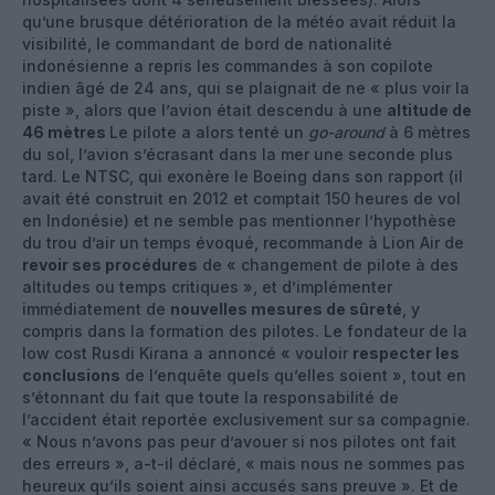
qu’une brusque détérioration de la météo avait réduit la
visibilité, le commandant de bord de nationalité
indonésienne a repris les commandes à son copilote
indien âgé de 24 ans, qui se plaignait de ne « plus voir la
piste », alors que l’avion était descendu à une
altitude de
46 mètres
Le pilote a alors tenté un
go-around
à 6 mètres
du sol, l’avion s’écrasant dans la mer une seconde plus
tard. Le NTSC, qui exonère le Boeing dans son rapport (il
avait été construit en 2012 et comptait 150 heures de vol
en Indonésie) et ne semble pas mentionner l’hypothèse
du trou d’air un temps évoqué, recommande à Lion Air de
revoir ses procédures
de « changement de pilote à des
altitudes ou temps critiques », et d’implémenter
immédiatement de
nouvelles mesures de sûreté
, y
compris dans la formation des pilotes. Le fondateur de la
low cost Rusdi Kirana a annoncé « vouloir
respecter les
conclusions
de l’enquête quels qu’elles soient », tout en
s’étonnant du fait que toute la responsabilité de
l’accident était reportée exclusivement sur sa compagnie.
« Nous n’avons pas peur d’avouer si nos pilotes ont fait
des erreurs », a-t-il déclaré, « mais nous ne sommes pas
heureux qu’ils soient ainsi accusés sans preuve ». Et de