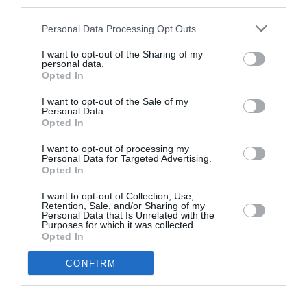
third parties.
d’information…
Mais nous comprendrions votre silence a ce sujet
Personal Data Processing Opt Outs
si,en fait,vous n’y connaissiez rien,ce qui altérerait
I want to opt-out of the Sharing of my
grandement la portée de votre jugement ,bien sur…
personal data.
Opted In
RÉPONDRE
I want to opt-out of the Sale of my
Personal Data.
Opted In
J'me marre
a commenté
6 juin 2013 - 9 h 13
:
min
I want to opt-out of processing my
Personal Data for Targeted Advertising.
Et un uppercut , un!!!!
Opted In
C’est très joliment dit ,mais ça reste un
uppercut…
I want to opt-out of Collection, Use,
Retention, Sale, and/or Sharing of my
Toutefois,j’attends avec gourmandise la
Personal Data that Is Unrelated with the
Purposes for which it was collected.
réponse de Fayfay37……puisque son
Opted In
silence serait donc l’aveu de son
ignorance ….
CONFIRM
RÉPONDRE