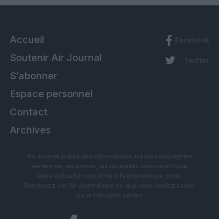
Accueil
Facebook
Soutenir Air Journal
Twitter
S’abonner
Espace personnel
Contact
Archives
Air Journal publie des informations sur les compagnies
aériennes, les avions, les nouvelles liaisons et toute
autre actualité concernant l’aéronautique civile.
Retrouvez sur Air Journal tout ce que vous voulez savoir
sur le transport aérien.