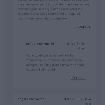
aura plus qu’un seul aéroport de grande envergure
dans la région, alors qu’avant il fallait gérer les
départs et arrivées à Schonefeld et Tegel et
assurer des séparations adéquates.
RÉPONDRE
BOARF
a commenté :
4 juin 2013 - 10 h
49 min
Ca réponds pas à ma question. Le
“nouvel” aéroport n’est que l’ajout d’une
aérogare et d’une piste à un aéroport déjà
existant: Schōnefeld.
RÉPONDRE
edgar
a commenté :
3 juin 2013 - 20 h 54
min