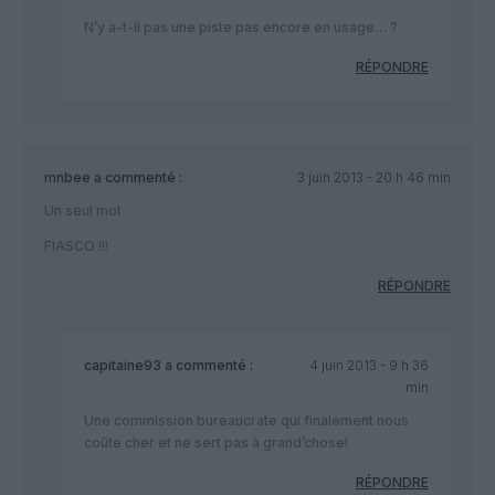
N’y a-t-il pas une piste pas encore en usage… ?
RÉPONDRE
mnbee
a commenté :
3 juin 2013 - 20 h 46 min
Un seul mot :
FIASCO !!!
RÉPONDRE
capitaine93
a commenté :
4 juin 2013 - 9 h 36
min
Une commission bureaucrate qui finalement nous
coûte cher et ne sert pas à grand’chose!
RÉPONDRE