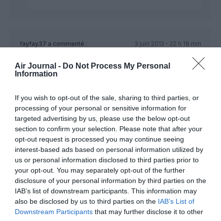
fayfay37
a commenté :
3 juin 2013 - 22 h 18 min
C’est bien pour faire c**** le monde cette directive !
Air Journal -
Do Not Process My Personal
Information
RÉPONDRE
If you wish to opt-out of the sale, sharing to third parties, or
processing of your personal or sensitive information for
Aulongcourt
a commenté :
4 juin 2013 - 9 h 03
targeted advertising by us, please use the below opt-out
min
section to confirm your selection. Please note that after your
Un jugement tranche qui donne a penser que vous
opt-out request is processed you may continue seeing
connaissez parfaitement le contenu de cette
interest-based ads based on personal information utilized by
directive…
us or personal information disclosed to third parties prior to
Ce n’est pas mon cas,et je suis certain que de
your opt-out. You may separately opt-out of the further
nombreux autres ici ne la connaissent pas non
disclosure of your personal information by third parties on the
plus…
IAB’s list of downstream participants. This information may
Auriez vous l’amabilité de nous la présenter en
also be disclosed by us to third parties on the
IAB’s List of
quelques lignes,en nous en extrayant les points
Downstream Participants
that may further disclose it to other
essentiels????Nous vous serions gré de cet effort