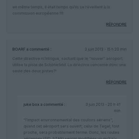
en même temps, il était temps qu’ils se réveillent à la
commission européenne !!!!
RÉPONDRE
BOARF
a commenté :
3 juin 2013 - 15 h 20 min
Cette directive m’intrigue, sachant que le “nouvel” aéroport
utilise la piste de Schönefeld. La directive concerne donc une
seule des deux pistes?!
RÉPONDRE
juke box
a commenté :
3 juin 2013 - 20 h 41
min
“l’impact environnemental des couloirs aériens”,
quand cet aéroport sera ouvert, celui de Tegel, tout
proche, sera probablement fermé. Donc, les routes
aériennes (SID, STAR) seront modifiées vu qu’il n’y