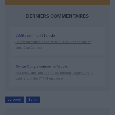
DERNIERS COMMENTAIRES
CG59
a commenté l'article :
Un enfant refuse sa ceinture : un vol Porter Airlines
annulé au Canada
Donald Trump
a commenté l'article :
Air Force One : les retards de Boeing s’aggravent, la
cabine du futur 747-8 en cause
aeroport
Berlin