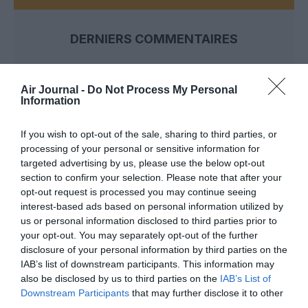
DERNIERS COMMENTAIRES
Air Journal -
Do Not Process My Personal
NDR
a commenté l'article :
Information
Contrôles aux frontières entre l’Espagne et l’Italie : des
arrivées plus longues, des correspondances à risque
If you wish to opt-out of the sale, sharing to third parties, or
processing of your personal or sensitive information for
targeted advertising by us, please use the below opt-out
Nico
a commenté l'article :
section to confirm your selection. Please note that after your
Il s’est masturbé sur une passagère endormie : trois ans
opt-out request is processed you may continue seeing
de prison et interdiction de séjour en Thaïlande
interest-based ads based on personal information utilized by
us or personal information disclosed to third parties prior to
your opt-out. You may separately opt-out of the further
disclosure of your personal information by third parties on the
avions
salon du bourget
IAB’s list of downstream participants. This information may
also be disclosed by us to third parties on the
IAB’s List of
Downstream Participants
that may further disclose it to other
third parties.