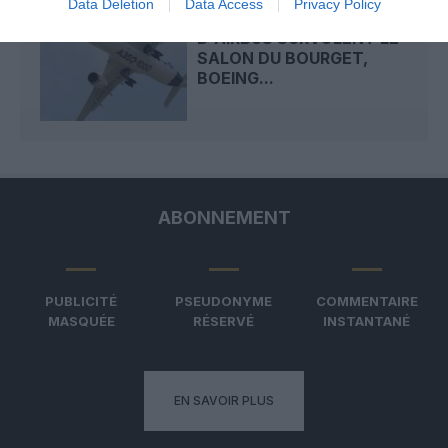
Data Deletion
Data Access
Privacy Policy
LES COMMANDES
D'AIRBUS SURVOLENT LE
SALON DU BOURGET,
BOEING...
ABONNEMENT
PUBLICITÉ
PSEUDONYME
COMMENTAIRE
MASQUÉE
RÉSERVÉ
INSTANTANÉ
EN SAVOIR PLUS