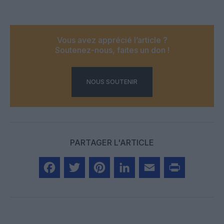
Vous avez apprécié l’article ?
Soutenez-nous, faites un don !
NOUS SOUTENIR
PARTAGER L'ARTICLE
Facebook
Twitter
Pinterest
LinkedIn
Email
Print