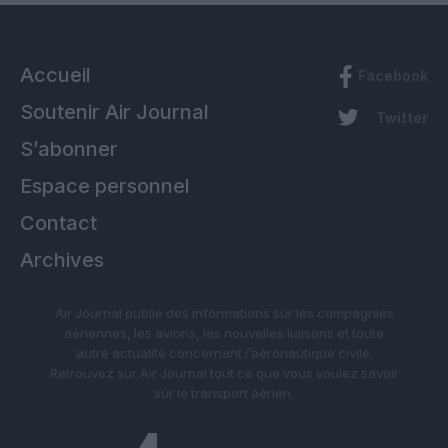
Accueil
Facebook
Soutenir Air Journal
Twitter
S’abonner
Espace personnel
Contact
Archives
Air Journal publie des informations sur les compagnies
aériennes, les avions, les nouvelles liaisons et toute
autre actualité concernant l’aéronautique civile.
Retrouvez sur Air Journal tout ce que vous voulez savoir
sur le transport aérien.