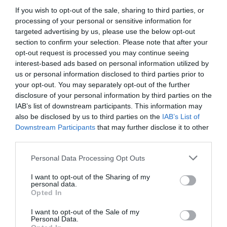
If you wish to opt-out of the sale, sharing to third parties, or
processing of your personal or sensitive information for
targeted advertising by us, please use the below opt-out
section to confirm your selection. Please note that after your
opt-out request is processed you may continue seeing
interest-based ads based on personal information utilized by
us or personal information disclosed to third parties prior to
DERNIERS COMMENTAIRES
your opt-out. You may separately opt-out of the further
disclosure of your personal information by third parties on the
IAB’s list of downstream participants. This information may
also be disclosed by us to third parties on the
IAB’s List of
Dave
a commenté l'article :
Downstream Participants
that may further disclose it to other
Flynas ouvre une ligne directe entre Médine et
third parties.
Bruxelles
Personal Data Processing Opt Outs
I want to opt-out of the Sharing of my
Ah Bon ?
a commenté l'article :
personal data.
SWISS : la rentabilité relance le débat sur son
Opted In
autonomie au sein de Lufthansa Group
I want to opt-out of the Sale of my
Personal Data.