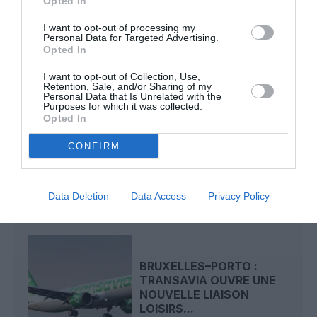
Opted In
aeroport
Modlin
ryanair
VArosvie
wizz air
I want to opt-out of processing my
Personal Data for Targeted Advertising.
Opted In
LIRE AUSSI
I want to opt-out of Collection, Use,
Retention, Sale, and/or Sharing of my
Personal Data that Is Unrelated with the
Purposes for which it was collected.
Opted In
RYANAIR AU MAROC : UN
CONFIRM
PROGRAMME HIVERNAL
RECORD POUR RELIER...
Data Deletion
Data Access
Privacy Policy
BRUXELLES–PORTO :
TRANSAVIA OUVRE UNE
NOUVELLE LIAISON
LOISIRS...