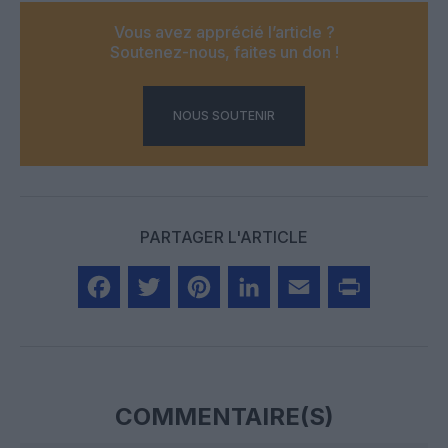
Vous avez apprécié l’article ?
Soutenez-nous, faites un don !
NOUS SOUTENIR
PARTAGER L'ARTICLE
Facebook
Twitter
Pinterest
LinkedIn
Email
Print
COMMENTAIRE(S)