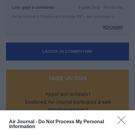
Lady gaga
a commenté :
2 juillet 2013 - 10 h 00 min
Qu’ils restent à Chopin cela arrange 99% des passagers ..
RÉPONDRE
LAISSER UN COMMENTAIRE
FAIRE UN DON
Appel aux lecteurs !
Soutenez Air Journal participez
à son
développement !
Air Journal -
Do Not Process My Personal
Information
NOUS SOUTENIR