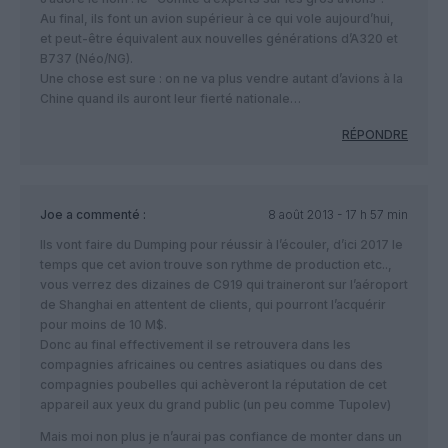
Au final, ils font un avion supérieur à ce qui vole aujourd’hui,
et peut-être équivalent aux nouvelles générations d’A320 et
B737 (Néo/NG).
Une chose est sure : on ne va plus vendre autant d’avions à la
Chine quand ils auront leur fierté nationale…
RÉPONDRE
Joe
a commenté :
8 août 2013 - 17 h 57 min
Ils vont faire du Dumping pour réussir à l’écouler, d’ici 2017 le
temps que cet avion trouve son rythme de production etc..,
vous verrez des dizaines de C919 qui traineront sur l’aéroport
de Shanghai en attentent de clients, qui pourront l’acquérir
pour moins de 10 M$.
Donc au final effectivement il se retrouvera dans les
compagnies africaines ou centres asiatiques ou dans des
compagnies poubelles qui achèveront la réputation de cet
appareil aux yeux du grand public (un peu comme Tupolev)
Mais moi non plus je n’aurai pas confiance de monter dans un