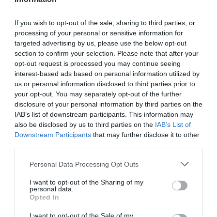
Amérique latine, le SuperJet de Sukhoi marche en
ex-URSS, et ce COMAC marchera en Asie, en Asie
du Sud-Est voire en Afrique. Ca ne voudra pas dire
If you wish to opt-out of the sale, sharing to third parties, or
que l’avion est bon, simplement que les chinois
processing of your personal or sensitive information for
progressent diplomatiquement.
targeted advertising by us, please use the below opt-out
section to confirm your selection. Please note that after your
RÉPONDRE
opt-out request is processed you may continue seeing
interest-based ads based on personal information utilized by
us or personal information disclosed to third parties prior to
F.K
a commenté :
8 août 2013 - 17 h 33
your opt-out. You may separately opt-out of the further
min
disclosure of your personal information by third parties on the
IAB’s list of downstream participants. This information may
Tout à fait d’accord avec Xavier ! La diplomatie
also be disclosed by us to third parties on the
IAB’s List of
commerciale a son importance, surtout en
Downstream Participants
that may further disclose it to other
aéronautique, surtout chez les Chinois.
third parties.
Le constructeur ne sort pas de nul part.. il sort de
l’élite chinoise et poussé par son gouvernement,
Personal Data Processing Opt Outs
aidé par le transfert technologie des constructeurs
déjà présents (surtout Airbus..)
I want to opt-out of the Sharing of my
Oubliez pas que le marché chinois, c’est une dizaine
personal data.
de compagnies aérienne pour 1,3 milliards de
Opted In
chinois + des millions de businessmann, d’expatriés
et de touristes… alors même avec un monopole du
I want to opt-out of the Sale of my