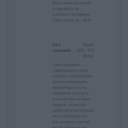
Mais comme je connait
la réputation de
comment il travaille en
Chine et tout ça…. Bref
F.K
a
8 août
commenté :
2013 - 17 h
28 min
Cette réputation
s’applique pour leurs
babioles contrefait tels
que les composants
électroniques ou les
vetements à bas prix…
là on est dans un autre
registre.. on est à la
pointe de la technologie
et la contrefaçon n’a
pas sa place. Leur but
est de dépasser les