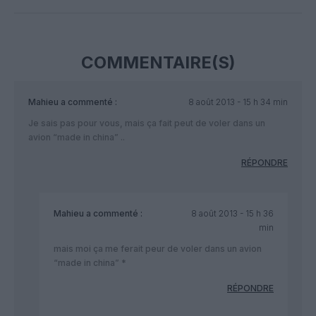
Facebook
Twitter
Pinterest
LinkedIn
Email
Print
COMMENTAIRE(S)
Mahieu
a commenté :
8 août 2013 - 15 h 34 min
Je sais pas pour vous, mais ça fait peut de voler dans un
avion “made in china” ..
RÉPONDRE
Mahieu
a commenté :
8 août 2013 - 15 h 36
min
mais moi ça me ferait peur de voler dans un avion
“made in china” *
RÉPONDRE