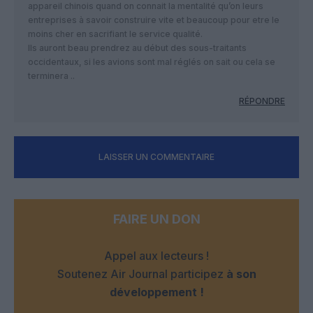
appareil chinois quand on connait la mentalité qu’on leurs
entreprises à savoir construire vite et beaucoup pour etre le
moins cher en sacrifiant le service qualité.
Ils auront beau prendrez au début des sous-traitants
occidentaux, si les avions sont mal réglés on sait ou cela se
terminera ..
RÉPONDRE
LAISSER UN COMMENTAIRE
FAIRE UN DON
Appel aux lecteurs !
Soutenez Air Journal participez
à son
développement !