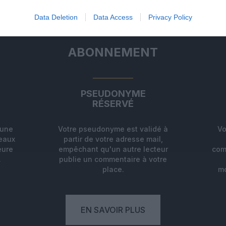
Data Deletion
Data Access
Privacy Policy
ABONNEMENT
PSEUDONYME
RÉSERVÉ
'une
Votre pseudonyme est validé à
Vo
deaux
partir de votre adresse mail,
eure
empêchant qu'un autre lecteur
com
.
publie un commentaire à votre
place.
mo
EN SAVOIR PLUS