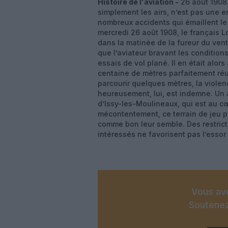
Histoire de l'aviation -
26 août 1908.
simplement les airs, n’est pas une e
nombreux accidents qui émaillent le 
mercredi 26 août 1908, le français Lou
dans la matinée de la fureur du vent
que l’aviateur bravant les conditio
essais de vol plané. Il en était alor
centaine de mètres parfaitement réus
parcourir quelques mètres, la violen
heureusement, lui, est indemne. Un 
d’Issy-les-Moulineaux, qui est au c
mécontentement, ce terrain de jeu po
comme bon leur semble. Des restrict
intéressés ne favorisent pas l’essor
Vous ave
Soutenez