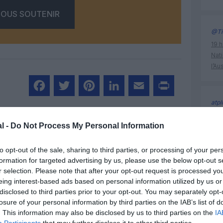
OUS SOUTENIR
@Ti
19 h
Nati
l’Au
atpl
Facebook
Twitter
Pinterest
LinkedIn
Email
Print
19 h
l -
Do Not Process My Personal Information
Nati
l’Au
un commentaire !
to opt-out of the sale, sharing to third parties, or processing of your per
formation for targeted advertising by us, please use the below opt-out s
r selection. Please note that after your opt-out request is processed y
ER UN COMMENTAIRE
histoire 
eing interest-based ads based on personal information utilized by us or
disclosed to third parties prior to your opt-out. You may separately opt-
losure of your personal information by third parties on the IAB’s list of
. This information may also be disclosed by us to third parties on the
IA