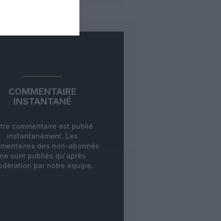
COMMENTAIRE
INSTANTANÉ
tre commentaire est publié
instantanément. Les
mentaires des non-abonnés
ne sont publiés qu'après
dération par notre équipe.