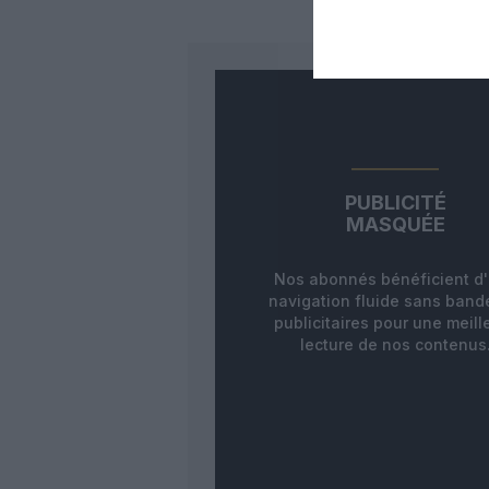
PUBLICITÉ
MASQUÉE
Nos abonnés bénéficient d
navigation fluide sans ban
publicitaires pour une meill
lecture de nos contenus