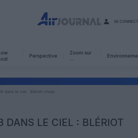
SE CONNEC
Low
Zoom sur
Perspective
Environneme
cost
…
Edito
En chiffres
Avis d’expert
8 dans le ciel : Blériot chute
AJ Académie
Vidéo
8 DANS LE CIEL : BLÉRIOT