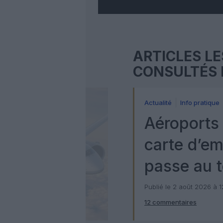
ARTICLES LE
CONSULTÉS 
Actualité
Info pratique
Aéroports 
carte d’e
passe au t
numérique
Publié le 2 août 2026 à 
12 commentaires
Check