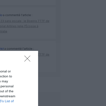
lo
a commenté l'article :
 23 sans escale : le Boeing 777F de
onal Airlines relie l’Écosse à
stralie
hkt
a commenté l'article :
 23 sans escale : le Boeing 777F de
onal Airlines relie l’Écosse à
stralie
sonal or
ection to
ou may
de l'aviation
 personal
out of the
 downstream
LIRE AUSSI
B’s List of