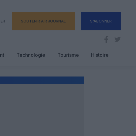
TER
SOUTENIR AIR JOURNAL
S'ABONNER
nt
Technologie
Tourisme
Histoire
Pratique
Hôtellerie
Voyages d’affaires