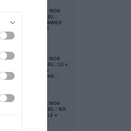
LE 6 AOÛT 1909
DANS LE CIEL :
ROGER SOMMER
PERMET LE
SACRE...
LE 5 AOÛT 1908
DANS LE CIEL : LE «
ZEPPELIN »
DÉTRUIT PAR...
LE 4 AOÛT 1904
DANS LE CIEL : 1ER
VOL POUR LE «
LEBAUDY...