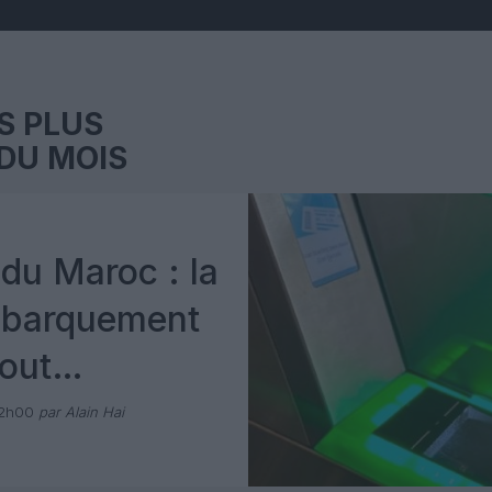
S PLUS
DU MOIS
du Maroc : la
mbarquement
out
 avec Pax
12h00
par Alain Hai