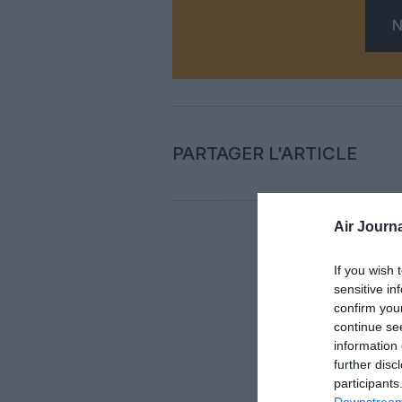
N
PARTAGER L'ARTICLE
Air Journa
Auc
If you wish 
sensitive in
confirm you
LAISS
continue se
information 
further disc
participants