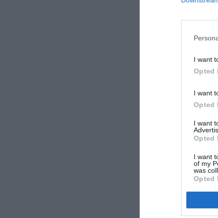
Downstream 
Persona
I want t
Opted 
I want t
Opted 
I want 
Advertis
Opted 
I want t
of my P
was col
Opted 