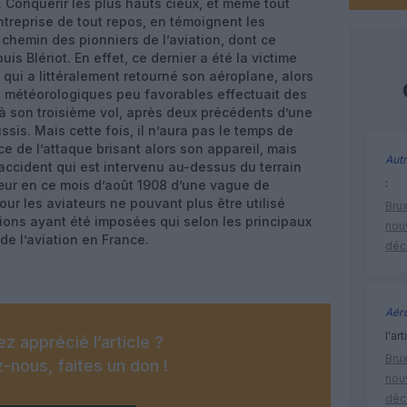
 Conquérir les plus hauts cieux, et même tout
ntreprise de tout repos, en témoignent les
chemin des pionniers de l’aviation, dont ce
is Blériot. En effet, ce dernier a été la victime
 qui a littéralement retourné son aéroplane, alors
ns météorologiques peu favorables effectuait des
s à son troisième vol, après deux précédents d’une
sis. Mais cette fois, il n’aura pas le temps de
ce de l’attaque brisant alors son appareil, mais
Autr
accident qui est intervenu au-dessus du terrain
:
œur en ce mois d’août 1908 d’une vague de
ur les aviateurs ne pouvant plus être utilisé
Brux
ions ayant été imposées qui selon les principaux
nouv
 de l’aviation en France.
déc
Aéro
l'art
z apprécié l’article ?
Brux
-nous, faites un don !
nouv
déc