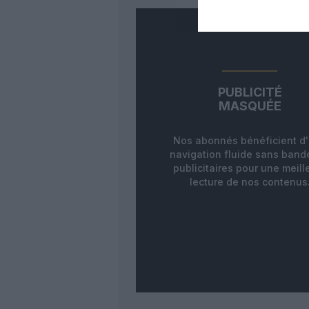
PUBLICITÉ
MASQUÉE
Nos abonnés bénéficient d
navigation fluide sans ban
publicitaires pour une meill
lecture de nos contenus