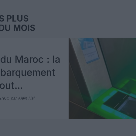
S PLUS
DU MOIS
du Maroc : la
mbarquement
out
 avec Pax
12h00
par Alain Hai