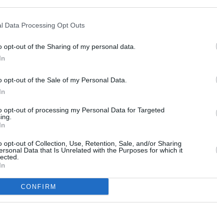
l Data Processing Opt Outs
un commentaire !
o opt-out of the Sharing of my personal data.
ER UN COMMENTAIRE
In
o opt-out of the Sale of my Personal Data.
In
to opt-out of processing my Personal Data for Targeted
ing.
In
o opt-out of Collection, Use, Retention, Sale, and/or Sharing
ersonal Data that Is Unrelated with the Purposes for which it
lected.
In
CONFIRM