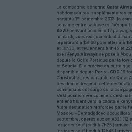
La compagnie aérienne
Qatar Airw
hebdomadaires supplémentaires e
er
partir du 1
septembre 2013, la compa
semaine entre sa base et l’aéroport 
A320
pouvant accueillir 12 passager
le mardi, vendredi, samedi et dimanc
repartiront à 13h00 pour atterrir à 
et 19h30, et reviennent à 1h45 et 22
axe (
Kenya Airways
se pose à Abou 
depuis le Golfe Persique par la
low 
et
Saudia
. Elle précise en outre que
disponible depuis
Paris – CDG
16 foi
Christopher, responsable de Qatar A
des demandes pour cette destination, 
commerciaux et cargo de la compagni
s’est positionnée comme « destinatio
entier affluent vers la capitale kenya
Autre destination renforcée par le f
Moscou – Domodedovo
accueillera 1
septembre, opérés eux en A321 (12 p
les jours sauf jeudi à 7h25 (arrivée 
les jours sauf lundi à 12h45 (arrivée