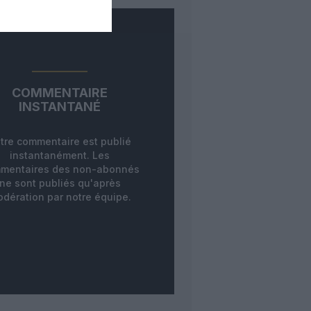
COMMENTAIRE
INSTANTANÉ
tre commentaire est publié
instantanément. Les
mentaires des non-abonnés
ne sont publiés qu'après
dération par notre équipe.