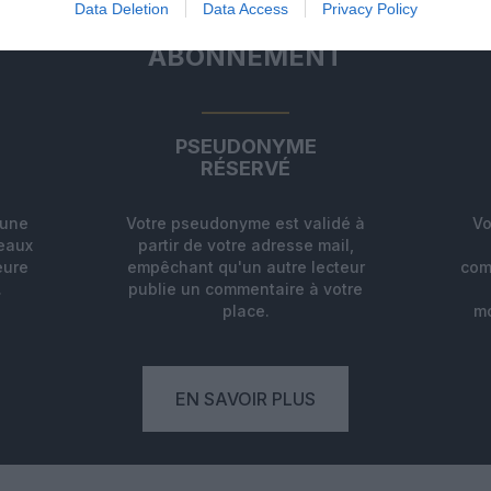
Data Deletion
Data Access
Privacy Policy
ABONNEMENT
PSEUDONYME
RÉSERVÉ
'une
Votre pseudonyme est validé à
Vo
deaux
partir de votre adresse mail,
eure
empêchant qu'un autre lecteur
com
.
publie un commentaire à votre
place.
mo
EN SAVOIR PLUS