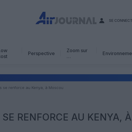
SE CONNEC
Low
Zoom sur
Perspective
Environneme
cost
…
Edito
En chiffres
Avis d’expert
s se renforce au Kenya, à Moscou
AJ Académie
Vidéo
 SE RENFORCE AU KENYA, À