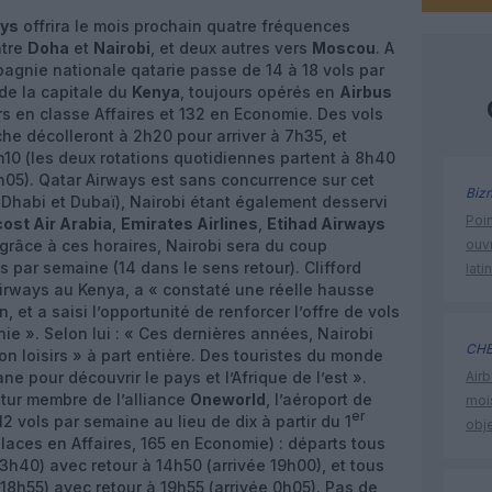
ays
offrira le mois prochain quatre fréquences
ntre
Doha
et
Nairobi
, et deux autres vers
Moscou
. A
gnie nationale qatarie passe de 14 à 18 vols par
de la capitale du
Kenya
, toujours opérés en
Airbus
s en classe Affaires et 132 en Economie. Des vols
he décolleront à 2h20 pour arriver à 7h35, et
18h10 (les deux rotations quotidiennes partent à 8h40
h05). Qatar Airways est sans concurrence sur cet
Biz
Dhabi et Dubaï), Nairobi étant également desservi
Poin
cost Air Arabia
,
Emirates Airlines
,
Etihad Airways
 grâce à ces horaires, Nairobi sera du coup
ouvr
s par semaine (14 dans le sens retour). Clifford
lati
irways au Kenya, a « constaté une réelle hausse
et a saisi l’opportunité de renforcer l’offre de vols
e ». Selon lui : « Ces dernières années, Nairobi
CHE
n loisirs » à part entière. Des touristes du monde
ne pour découvrir le pays et l’Afrique de l’est ».
Airb
utur membre de l’alliance
Oneworld
, l’aéroport de
moi
er
2 vols par semaine au lieu de dix à partir du 1
obje
laces en Affaires, 165 en Economie) : départs tous
13h40) avec retour à 14h50 (arrivée 19h00), et tous
 18h55) avec retour à 19h55 (arrivée 0h05). Pas de