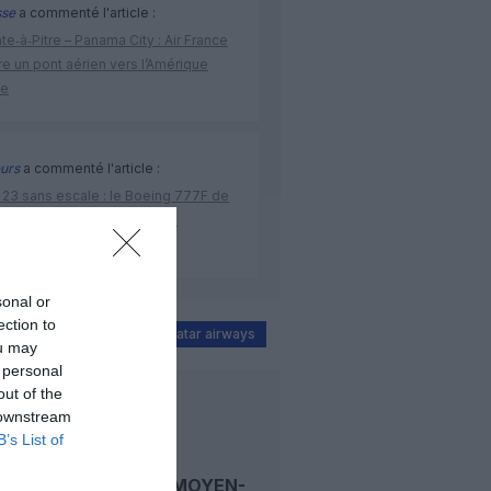
sse
a commenté l'article :
te‑à‑Pitre – Panama City : Air France
e un pont aérien vers l’Amérique
ne
urs
a commenté l'article :
 23 sans escale : le Boeing 777F de
onal Airlines relie l’Écosse à
stralie
sonal or
ection to
moscou
Nairobi
Qatar airways
ou may
 personal
out of the
LIRE AUSSI
 downstream
B’s List of
CRISE AU MOYEN-