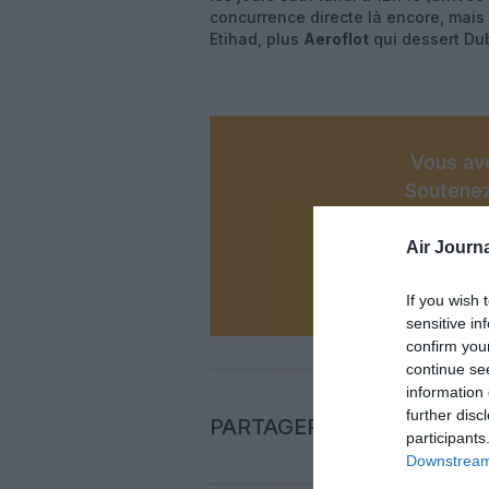
concurrence directe là encore, mais 
Etihad, plus
Aeroflot
qui dessert Dub
Vous ave
Soutenez
Air Journa
N
If you wish 
sensitive in
confirm you
continue se
information 
further disc
PARTAGER L'ARTICLE
participants
Downstream 