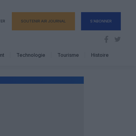
TER
SOUTENIR AIR JOURNAL
S'ABONNER
nt
Technologie
Tourisme
Histoire
Pratique
Hôtellerie
Voyages d’affaires