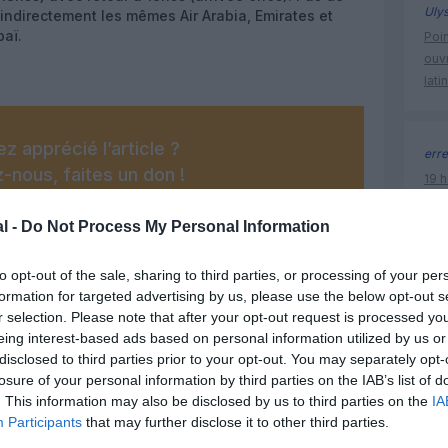
Uly
indirectement les mêmes Air Arabia, Emirates et
aï.
Poin
ouvr
lati
z apprécié l’article ?
erre
-nous, faites un don !
19 h
Nati
l’Au
l -
Do Not Process My Personal Information
OUS SOUTENIR
to opt-out of the sale, sharing to third parties, or processing of your per
formation for targeted advertising by us, please use the below opt-out s
doha
r selection. Please note that after your opt-out request is processed y
eing interest-based ads based on personal information utilized by us or
disclosed to third parties prior to your opt-out. You may separately opt-
losure of your personal information by third parties on the IAB’s list of
. This information may also be disclosed by us to third parties on the
IA
Participants
that may further disclose it to other third parties.
Facebook
Twitter
Pinterest
LinkedIn
Email
Print