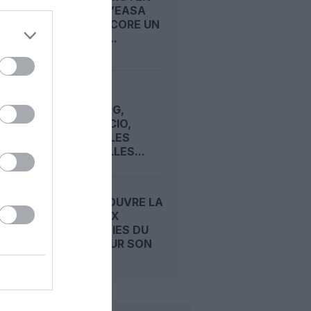
ORIENT : L’EASA
FERME ENCORE UN
PEU PLUS...
DJIBOUTI,
HAMBOURG,
MOGADISCIO,
VENISE… LES
TREIZE VILLES...
CONDOR OUVRE LA
PORTE AUX
COMPAGNIES DU
GOLFE POUR SON
FUTUR...