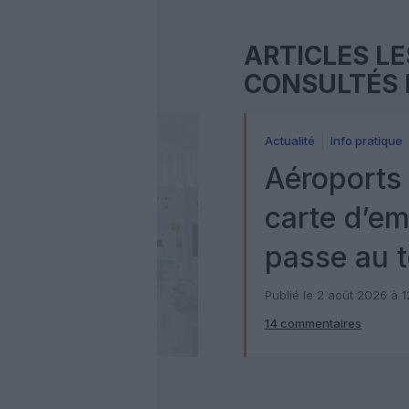
ARTICLES LE
CONSULTÉS 
Actualité
Info pratique
Aéroports 
carte d’e
passe au t
numérique
Publié le 2 août 2026 à 
14 commentaires
Check