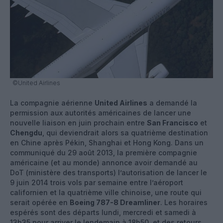
©United Airlines
La compagnie aérienne
United Airlines
a demandé la
permission aux autorités américaines de lancer une
nouvelle liaison en juin prochain entre
San Francisco
et
Chengdu
, qui deviendrait alors sa quatrième destination
en Chine après Pékin, Shanghai et Hong Kong. Dans un
communiqué du 29 août 2013, la première compagnie
américaine (et au monde) annonce avoir demandé au
DoT (ministère des transports) l’autorisation de lancer le
9 juin 2014 trois vols par semaine entre l’aéroport
californien et la quatrième ville chinoise, une route qui
serait opérée en
Boeing 787-8 Dreamliner
. Les horaires
espérés sont des départs lundi, mercredi et samedi à
13h35 pour arriver le lendemain à 18h50, et des retours