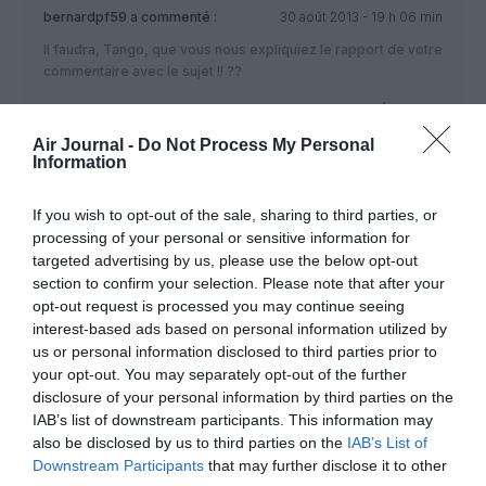
bernardpf59
a commenté :
30 août 2013 - 19 h 06 min
Il faudra, Tango, que vous nous expliquiez le rapport de votre
commentaire avec le sujet !! ??
RÉPONDRE
Air Journal -
Do Not Process My Personal
Information
Pchitt
a commenté :
31 août 2013 - 8 h 28 min
If you wish to opt-out of the sale, sharing to third parties, or
Allo Papa Tango???…mais pas Bravo!!!!!
processing of your personal or sensitive information for
targeted advertising by us, please use the below opt-out
RÉPONDRE
section to confirm your selection. Please note that after your
opt-out request is processed you may continue seeing
interest-based ads based on personal information utilized by
us or personal information disclosed to third parties prior to
MARC
a commenté :
31 août 2013 - 12 h 58 min
your opt-out. You may separately opt-out of the further
Vous êtes vraiment des abrutis, vous êtes tous tombés dans
disclosure of your personal information by third parties on the
le panneau. TANGO voulait vous avoir et il vous a eu! 🙂
IAB’s list of downstream participants. This information may
also be disclosed by us to third parties on the
IAB’s List of
RÉPONDRE
Downstream Participants
that may further disclose it to other