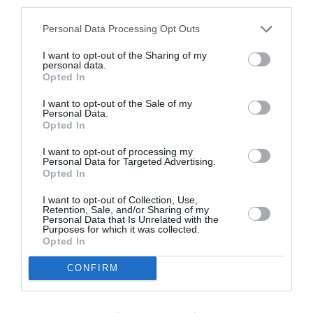
third parties.
Personal Data Processing Opt Outs
LAISSER UN COMMENTAIRE
I want to opt-out of the Sharing of my
personal data.
Opted In
FAIRE UN DON
I want to opt-out of the Sale of my
Personal Data.
Opted In
Appel aux lecteurs !
Soutenez Air Journal participez
à son
I want to opt-out of processing my
Personal Data for Targeted Advertising.
développement !
Opted In
I want to opt-out of Collection, Use,
Retention, Sale, and/or Sharing of my
NOUS SOUTENIR
Personal Data that Is Unrelated with the
Purposes for which it was collected.
Opted In
CONFIRM