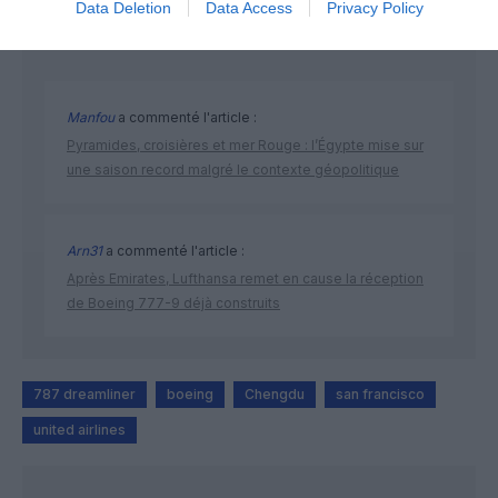
Data Deletion
Data Access
Privacy Policy
DERNIERS COMMENTAIRES
Manfou
a commenté l'article :
Pyramides, croisières et mer Rouge : l’Égypte mise sur
une saison record malgré le contexte géopolitique
Arn31
a commenté l'article :
Après Emirates, Lufthansa remet en cause la réception
de Boeing 777-9 déjà construits
787 dreamliner
boeing
Chengdu
san francisco
united airlines