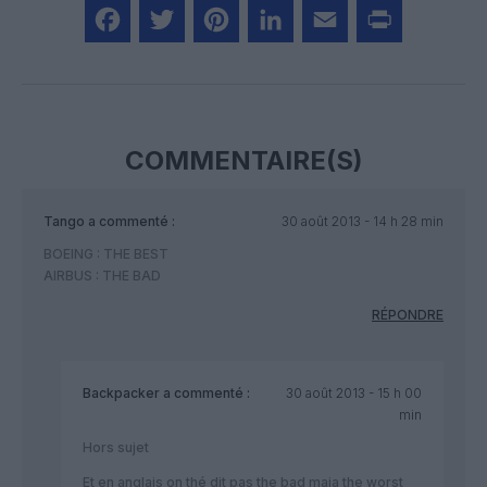
Facebook
Twitter
Pinterest
LinkedIn
Email
Print
COMMENTAIRE(S)
Tango
a commenté :
30 août 2013 - 14 h 28 min
BOEING : THE BEST
AIRBUS : THE BAD
RÉPONDRE
Backpacker
a commenté :
30 août 2013 - 15 h 00
min
Hors sujet
Et en anglais on thé dit pas the bad maia the worst