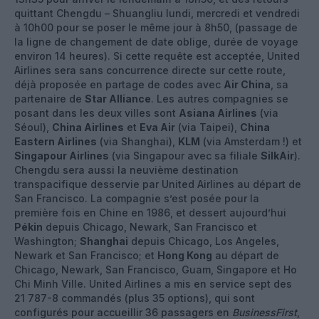
quittant Chengdu – Shuangliu lundi, mercredi et vendredi
à 10h00 pour se poser le même jour à 8h50, (passage de
la ligne de changement de date oblige, durée de voyage
environ 14 heures). Si cette requête est acceptée, United
Airlines sera sans concurrence directe sur cette route,
déjà proposée en partage de codes avec
Air China
, sa
partenaire de
Star Alliance
. Les autres compagnies se
posant dans les deux villes sont
Asiana Airlines
(via
Séoul),
China Airlines
et
Eva Air
(via Taipei),
China
Eastern Airlines
(via Shanghai),
KLM
(via Amsterdam !) et
Singapour Airlines
(via Singapour avec sa filiale
SilkAir
).
Chengdu sera aussi la neuvième destination
transpacifique desservie par United Airlines au départ de
San Francisco. La compagnie s’est posée pour la
première fois en Chine en 1986, et dessert aujourd’hui
Pékin
depuis Chicago, Newark, San Francisco et
Washington;
Shanghai
depuis Chicago, Los Angeles,
Newark et San Francisco; et
Hong Kong
au départ de
Chicago, Newark, San Francisco, Guam, Singapore et Ho
Chi Minh Ville. United Airlines a mis en service sept des
21 787-8 commandés (plus 35 options), qui sont
configurés pour accueillir 36 passagers en
BusinessFirst
,