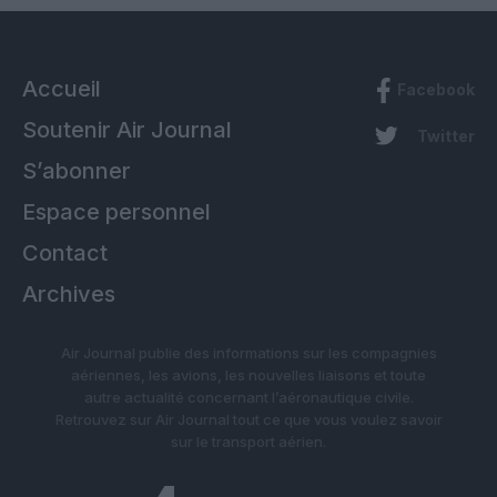
Accueil
Facebook
Soutenir Air Journal
Twitter
S’abonner
Espace personnel
Contact
Archives
Air Journal publie des informations sur les compagnies
aériennes, les avions, les nouvelles liaisons et toute
autre actualité concernant l’aéronautique civile.
Retrouvez sur Air Journal tout ce que vous voulez savoir
sur le transport aérien.