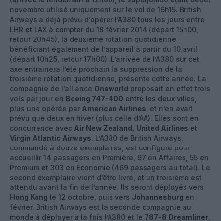
novembre utilisé uniquement sur le vol de 16h15. British
Airways a déjà prévu d’opérer l’A380 tous les jours entre
LHR et LAX à compter du 18 février 2014 (départ 15h00,
retour 20h45), la deuxième rotation quotidienne
bénéficiant également de l’appareil à partir du 10 avril
(départ 10h25, retour 17h00). L’arrivée de l’A380 sur cet
axe entrainera l’été prochain la suppression de la
troisième rotation quotidienne, présente cette année. La
compagnie de l’alliance
Oneworld
proposait en effet trois
vols par jour en
Boeing 747-400
entre les deux villes,
plus une opérée par
American Airlines
, et n’en avait
prévu que deux en hiver (plus celle d’AA). Elles sont en
concurrence avec
Air New Zealand
,
United Airlines
et
Virgin Atlantic Airways
. L’A380 de British Airways,
commandé à douze exemplaires, est configuré pour
accueillir 14 passagers en Première, 97 en Affaires, 55 en
Premium et 303 en Economie (469 passagers au total). Le
second exemplaire vient d’être livré, et un troisième est
attendu avant la fin de l’année. Ils seront déployés vers
Hong Kong
le 12 octobre, puis vers
Johannesburg
en
février. British Airways est la seconde compagnie au
monde à déployer à la fois l’A380 et le
787-8 Dreamliner
,