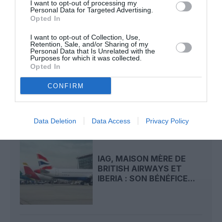
I want to opt-out of processing my
Personal Data for Targeted Advertising.
LIRE AUSSI
Opted In
I want to opt-out of Collection, Use,
Retention, Sale, and/or Sharing of my
Personal Data that Is Unrelated with the
Purposes for which it was collected.
80 ANS DE LIAISONS
Opted In
LONDRES-NEW YORK :
BRITISH AIRWAYS
CONFIRM
RENFORCE...
Data Deletion
Data Access
Privacy Policy
IAG, MAISON MÈRE DE
BRITISH AIRWAYS ET
IBERIA : SON BÉNÉFICE...