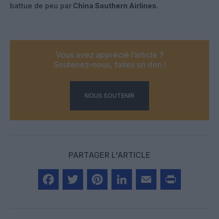
battue de peu par
China Southern Airlines
.
Vous avez apprécié l’article ?
Soutenez-nous, faites un don !
NOUS SOUTENIR
PARTAGER L'ARTICLE
Facebook
Twitter
Pinterest
LinkedIn
Email
Print