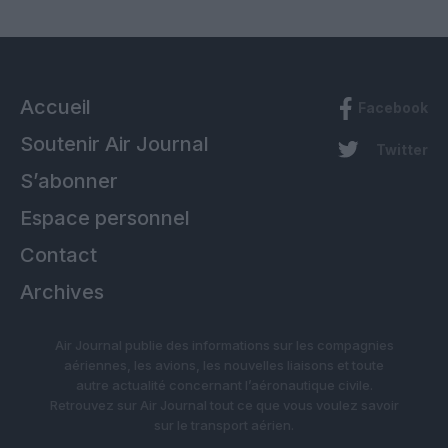
Accueil
Facebook
Soutenir Air Journal
Twitter
S’abonner
Espace personnel
Contact
Archives
Air Journal publie des informations sur les compagnies
aériennes, les avions, les nouvelles liaisons et toute
autre actualité concernant l’aéronautique civile.
Retrouvez sur Air Journal tout ce que vous voulez savoir
sur le transport aérien.