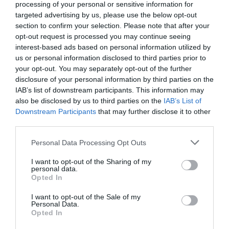
processing of your personal or sensitive information for
targeted advertising by us, please use the below opt-out
section to confirm your selection. Please note that after your
opt-out request is processed you may continue seeing
DERNIERS COMMENTAIRES
interest-based ads based on personal information utilized by
us or personal information disclosed to third parties prior to
your opt-out. You may separately opt-out of the further
disclosure of your personal information by third parties on the
Mathématiques
a commenté l'article :
IAB’s list of downstream participants. This information may
19 h 23 sans escale : le Boeing 777F de National
also be disclosed by us to third parties on the
IAB’s List of
Airlines relie l’Écosse à l’Australie
Downstream Participants
that may further disclose it to other
third parties.
Personal Data Processing Opt Outs
Badissi novembri
a commenté l'article :
Nice–Corse : ces vols électriques qui se profilent à
I want to opt-out of the Sharing of my
personal data.
l’horizon 2030
Opted In
I want to opt-out of the Sale of my
Personal Data.
Airbus A380
british airways
Londres
Los Angeles
Opted In