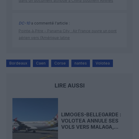
dans un document attribué à China Southern Airlines
DC-10
a commenté l'article :
Pointe‑à‑Pitre – Panama City : Air France ouvre un pont
aérien vers l’Amérique latine
Bordeaux
Caen
Corse
nantes
Volotea
LIRE AUSSI
LIMOGES-BELLEGARDE :
VOLOTEA ANNULE SES
VOLS VERS MALAGA,...