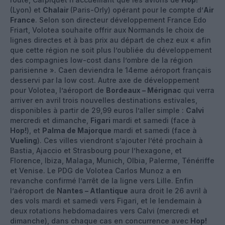
(Lyon) et
Chalair
(Paris-Orly) opérant pour le compte d’
Air
France
. Selon son directeur développement France Edo
Friart, Volotea souhaite offrir aux Normands le choix de
lignes directes et à bas prix au départ de chez eux « afin
que cette région ne soit plus l’oubliée du développement
des compagnies low-cost dans l’ombre de la région
parisienne ». Caen deviendra le 14eme aéroport français
desservi par la low cost. Autre axe de développement
pour Volotea, l’aéroport de
Bordeaux – Mérignac
qui verra
arriver en avril trois nouvelles destinations estivales,
disponibles à partir de 29,99 euros l’aller simple :
Calvi
mercredi et dimanche,
Figari
mardi et samedi (face à
Hop!
), et
Palma de Majorque
mardi et samedi (face à
Vueling
). Ces villes viendront s’ajouter l’été prochain à
Bastia, Ajaccio et Strasbourg pour l’hexagone, et
Florence, Ibiza, Malaga, Munich, Olbia, Palerme, Ténériffe
et Venise. Le PDG de Volotea Carlos Munoz a en
revanche confirmé l’arrêt de la ligne vers Lille. Enfin
l’aéroport de
Nantes – Atlantique
aura droit le 26 avril à
des vols mardi et samedi vers Figari, et le lendemain à
deux rotations hebdomadaires vers Calvi (mercredi et
dimanche), dans chaque cas en concurrence avec
Hop!