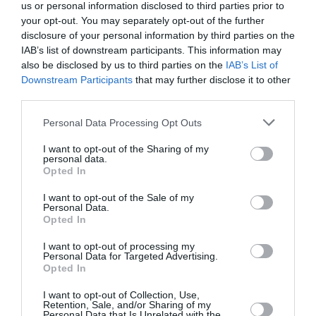
us or personal information disclosed to third parties prior to
your opt-out. You may separately opt-out of the further
disclosure of your personal information by third parties on the
IAB’s list of downstream participants. This information may
Simon
a commenté :
3 octobre 2013 - 12 h 48
also be disclosed by us to third parties on the
IAB’s List of
min
Downstream Participants
that may further disclose it to other
third parties.
Volotea: il faudra un jour se pencher sur les conditions de
travail des personnels de cette compagnie. Même Ryan air ne
Personal Data Processing Opt Outs
va pas aussi loin dans la régression sociale. Les thuriféraires
du libéralisme échevelé diront que c’est ça la ” liberté”…
I want to opt-out of the Sharing of my
personal data.
RÉPONDRE
Opted In
I want to opt-out of the Sale of my
Personal Data.
sidonie
a commenté :
3 octobre 2013 - 14 h
Opted In
23 min
I want to opt-out of processing my
d’où tu te plainds, il s’agit de contrat de travail
Personal Data for Targeted Advertising.
Français pour le personnel
Opted In
RÉPONDRE
I want to opt-out of Collection, Use,
Retention, Sale, and/or Sharing of my
Personal Data that Is Unrelated with the