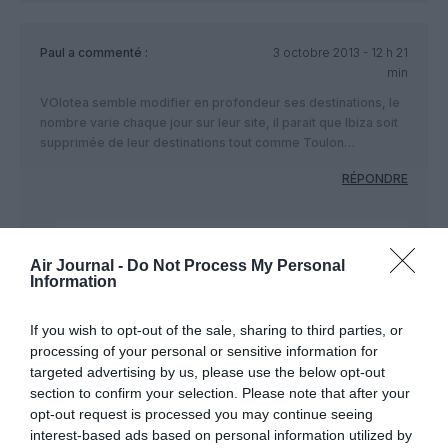
Paul
a commenté :
3 octobre 2013 - 12 h 21
min
VOlotea semble modifier en profondeur ses destinations, le
nombre varie chaque jour sur leur site, il parait que Ibiza soit
supprimée de leur destinations tout comme Toulon…
RÉPONDRE
J'me marre
a commenté :
3 octobre 2013 - 12 h
Air Journal -
Do Not Process My Personal
52 min
Information
Attirer l’attention des clients potentiels sur soi (et
son site) par des effets d’annonce est une
If you wish to opt-out of the sale, sharing to third parties, or
technique publicitaire connue…
processing of your personal or sensitive information for
Convaincre ensuite les opérationnels et les
targeted advertising by us, please use the below opt-out
responsables financiers de lignes est parfois plus
section to confirm your selection. Please note that after your
compliqué!!!!
opt-out request is processed you may continue seeing
interest-based ads based on personal information utilized by
RÉPONDRE