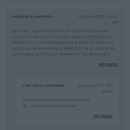
rantanplan
a commenté :
3 octobre 2013 - 12 h 07
min
Par contre, depuis BOD et NTE, le marché Corse semble
“cartonner” avec ces 4 nouvelles rotations (FIGARI/CALVI) +
BASTIA (3 à 7 vols hebdomadaires) et AJACCIO idem avec
parfois une double rotation le Week End ! On est en droit de
se demander si HOP va se maintenir sur ces destinations….
RÉPONDRE
J'me marre
a commenté :
3 octobre 2013 - 12 h
50 min
C’était la même problématique sur BOD-
LIL….résultat maintenant connu!
RÉPONDRE