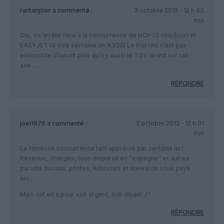
rantanplan
a commenté :
3 octobre 2013 - 12 h 00
min
Oui, il s’arrête face à la concurrence de HOP (3 vols/jour) et
EASYJET (4 vols semaine en A320) Le marché n’est pas
extensible d’autant plus qu’il y aussi le TGV direct sur cet
axe….
RÉPONDRE
joel1976
a commenté :
3 octobre 2013 - 12 h 01
min
La fameuse concurrence tant apprécié par certains ici !
Revenue, charges, tous disparait en “espagne” et autres
paradis fiscaux, pilotes, hotesses et stewards sous payé
etc..
Mais ont en a pour son argent, soit disant :/ !
RÉPONDRE