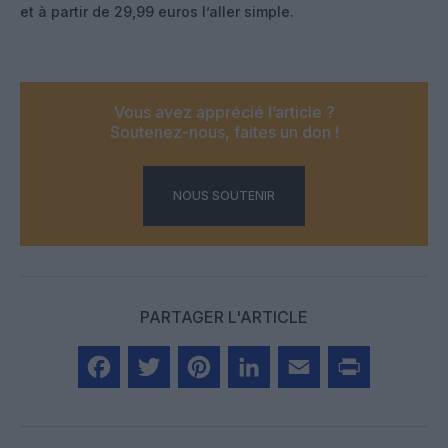
et à partir de 29,99 euros l’aller simple.
Vous avez apprécié l’article ?
Soutenez-nous, faites un don !
NOUS SOUTENIR
PARTAGER L'ARTICLE
Facebook
Twitter
Pinterest
LinkedIn
Email
Print