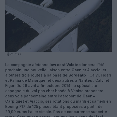
@Volotea
La compagnie aérienne
low cost Volotea
lancera l’été
prochain une nouvelle liaison entre
Caen
et Ajaccio, et
ajoutera trois routes à sa base de
Bordeaux
: Calvi, Figari
et Palma de Majorque, et deux autres à
Nantes
: Calvi et
Figari Du 26 avril à fin octobre 2014, la spécialiste
espagnole du vol pas cher basée à Venise proposera
deux vols par semaine entre l’aéroport de
Caen –
Carpiquet
et Ajaccio, ses rotations du mardi et samedi en
Boeing 717 de 125 places étant proposées à partir de
29,99 euros l’aller simple. Pas de concurrence sur cette
route, Carpiquet n’accueillant que les avions de
Hop!