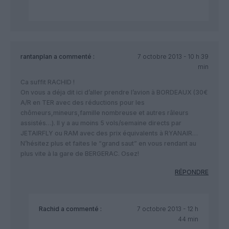
rantanplan
a commenté :
7 octobre 2013 - 10 h 39
min
Ca suffit RACHID !
On vous a déja dit ici d’aller prendre l’avion à BORDEAUX (30€
A/R en TER avec des réductions pour les
chômeurs,mineurs,famille nombreuse et autres râleurs
assistés…). Il y a au moins 5 vols/semaine directs par
JETAIRFLY ou RAM avec des prix équivalents à RYANAIR…
N’hésitez plus et faites le “grand saut” en vous rendant au
plus vite à la gare de BERGERAC. Osez!
RÉPONDRE
Rachid
a commenté :
7 octobre 2013 - 12 h
44 min