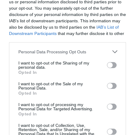
us or personal information disclosed to third parties prior to
min
your opt-out. You may separately opt-out of the further
Bonjour, pour ceux que ça intéresse. il y a plusieurs vols en
disclosure of your personal information by third parties on the
direction Beauvais a partir de l’Aéroport de Béziers Cap
IAB’s list of downstream participants. This information may
d’Agde. vidéo:
http://www.youtube.com/watch?
also be disclosed by us to third parties on the
IAB’s List of
v=rwgtgwKZ4yA
Bonne Journée
Downstream Participants
that may further disclose it to other
third parties.
RÉPONDRE
Personal Data Processing Opt Outs
I want to opt-out of the Sharing of my
HAWK
a commenté :
7 octobre 2013 - 13 h 55
personal data.
min
Opted In
Vous êtes trop stupide de discuter avec un troll …
I want to opt-out of the Sale of my
Personal Data.
RÉPONDRE
Opted In
I want to opt-out of processing my
Personal Data for Targeted Advertising.
Flight34
a commenté :
7 octobre 2013 - 19 h
Opted In
37 min
I want to opt-out of Collection, Use,
On fait de la pub pour le Beauvais/Beziers, on a peur
Retention, Sale, and/or Sharing of my
Personal Data that Is Unrelated with the
que la ligne passe à la trappe aussi cet hiver ?!