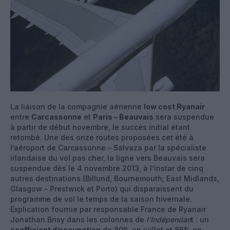
La liaison de la compagnie aérienne
low cost Ryanair
entre
Carcassonne
et
Paris – Beauvais
sera suspendue
à partir de début novembre, le succès initial étant
retombé. Une des onze routes proposées cet été à
l’aéroport de Carcassonne – Salvaza par la spécialiste
irlandaise du vol pas cher, la ligne vers Beauvais sera
suspendue dès le 4 novembre 2013, à l’instar de cinq
autres destinations (Billund, Bournemouth, East Midlands,
Glasgow - Prestwick et Porto) qui disparaissent du
programme de vol le temps de la saison hivernale.
Explication fournie par responsable France de Ryanair
Jonathan Brisy dans les colonnes de
l’Indépendan
t : un
coefficient d’occupation
de 80% en juillet et 86% en