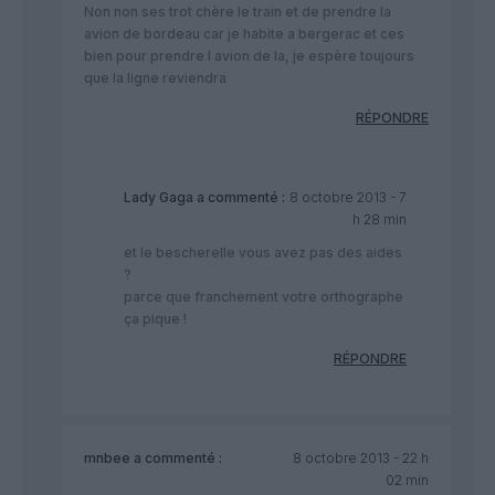
Non non ses trot chère le train et de prendre la
avion de bordeau car je habite a bergerac et ces
bien pour prendre l avion de la, je espère toujours
que la ligne reviendra
RÉPONDRE
Lady Gaga
a commenté :
8 octobre 2013 - 7
h 28 min
et le bescherelle vous avez pas des aides
?
parce que franchement votre orthographe
ça pique !
RÉPONDRE
mnbee
a commenté :
8 octobre 2013 - 22 h
02 min