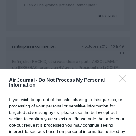
Tu es d’une grande patience Rantanplan !
RÉPONDRE
rantanplan
a commenté :
7 octobre 2013 - 10 h 49
min
Enfin, cher RACHID, et si vous désirez partir ABSOLUMENT
de BERGERAC, prenez un RV avec la Président de la CCI (Mr
FAUVEL pour votre information) et expliquez lui votre cas.
Peut être dégagera t’il rien que pour vous faire plaisir des
Air Journal -
Do Not Process My Personal
Information
subventions “spéciales” pour cette ligne, ou mieux,
obtiendra t’il un “déroutement exceptionnel” d’un avion allant
à TLS ou BOD afin d’aller rejoindre vos proches….
If you wish to opt-out of the sale, sharing to third parties, or
processing of your personal or sensitive information for
RÉPONDRE
targeted advertising by us, please use the below opt-out
section to confirm your selection. Please note that after your
opt-out request is processed you may continue seeing
interest-based ads based on personal information utilized by
Corinne
a commenté :
7 octobre 2013 - 12 h 01