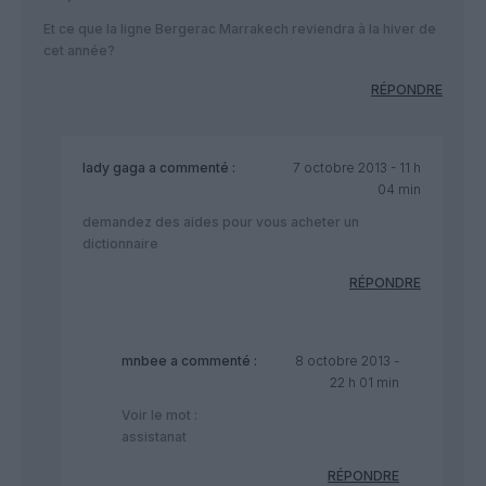
Et ce que la ligne Bergerac Marrakech reviendra à la hiver de
cet année?
RÉPONDRE
lady gaga
a commenté :
7 octobre 2013 - 11 h
04 min
demandez des aides pour vous acheter un
dictionnaire
RÉPONDRE
mnbee
a commenté :
8 octobre 2013 -
22 h 01 min
Voir le mot :
assistanat
RÉPONDRE