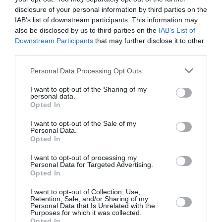
Badissi novembri
a commenté l'article :
disclosure of your personal information by third parties on the
Nice–Corse : ces vols électriques qui se profilent à
IAB’s list of downstream participants. This information may
l’horizon 2030
also be disclosed by us to third parties on the
IAB’s List of
Downstream Participants
that may further disclose it to other
third parties.
histoire de l'aviation
Personal Data Processing Opt Outs
I want to opt-out of the Sharing of my
personal data.
LIRE AUSSI
Opted In
I want to opt-out of the Sale of my
Personal Data.
Opted In
LE 7 AOÛT 1909 DANS LE
CIEL : ROGER SOMMER
I want to opt-out of processing my
Personal Data for Targeted Advertising.
FAIT ENCORE
Opted In
L’ACTUALITÉ
I want to opt-out of Collection, Use,
Retention, Sale, and/or Sharing of my
Personal Data that Is Unrelated with the
Purposes for which it was collected.
Opted In