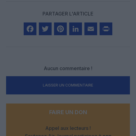
PARTAGER L'ARTICLE
Facebook
Twitter
Pinterest
LinkedIn
Email
Print
Aucun commentaire !
LAISSER UN COMMENTAIRE
FAIRE UN DON
Appel aux lecteurs !
Soutenez Air Journal participez
à son