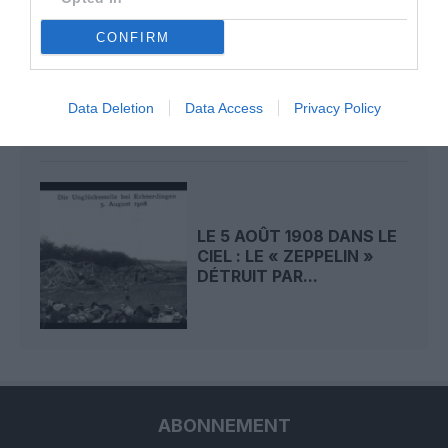
CONFIRM
LE 6 AOÛT 1909 DANS LE
CIEL : ROGER SOMMER
PERMET LE SACRE...
Data Deletion
Data Access
Privacy Policy
LE 5 AOÛT 1908 DANS LE
CIEL : LE « ZEPPELIN »
DÉTRUIT PAR...
ABONNEMENT