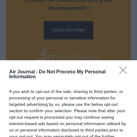
développement !
NOUS SOUTENIR
Air Journal -
Do Not Process My Personal
Information
DERNIERS COMMENTAIRES
If you wish to opt-out of the sale, sharing to third parties, or
processing of your personal or sensitive information for
Mathématiques
a commenté l'article :
targeted advertising by us, please use the below opt-out
section to confirm your selection. Please note that after your
19 h 23 sans escale : le Boeing 777F de National
opt-out request is processed you may continue seeing
Airlines relie l’Écosse à l’Australie
interest-based ads based on personal information utilized by
us or personal information disclosed to third parties prior to
your opt-out. You may separately opt-out of the further