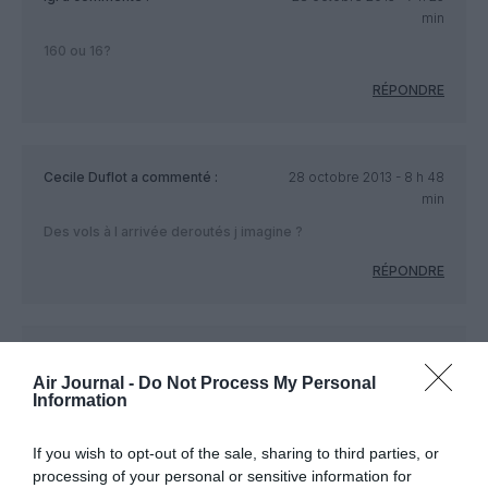
min
160 ou 16?
RÉPONDRE
Cecile Duflot
a commenté :
28 octobre 2013 - 8 h 48
min
Des vols à l arrivée deroutés j imagine ?
RÉPONDRE
Christophe
a commenté :
28 octobre 2013 - 14 h 18
min
Air Journal -
Do Not Process My Personal
Information
pourquoi seulement Air France à CDG ? une bonne excuse
pour annuler des vols à moitié vides… (trop de fréquences)
If you wish to opt-out of the sale, sharing to third parties, or
RÉPONDRE
processing of your personal or sensitive information for