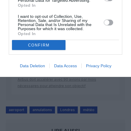
Personal Data for Targeted Advertising.
Opted In
DERNIERS COMMENTAIRES
I want to opt-out of Collection, Use,
Retention, Sale, and/or Sharing of my
Personal Data that Is Unrelated with the
Purposes for which it was collected.
Opted In
Bizness
a commenté l'article :
Pointe‑à‑Pitre – Panama City : Air France ouvre un pont
CONFIRM
aérien vers l’Amérique latine
Data Deletion
Data Access
Privacy Policy
CHECK LAST
a commenté l'article :
Airbus doit accélérer avec 90 avions par mois
nécessaires pour atteindre son objectif
aeroport
annulations
Londres
météo
LIRE AUSSI