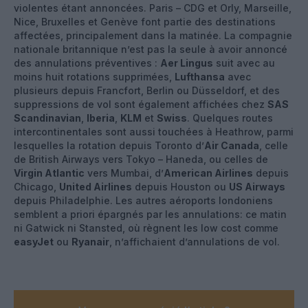
violentes étant annoncées. Paris – CDG et Orly, Marseille,
Nice, Bruxelles et Genève font partie des destinations
affectées, principalement dans la matinée. La compagnie
nationale britannique n’est pas la seule à avoir annoncé
des annulations préventives :
Aer Lingus
suit avec au
moins huit rotations supprimées,
Lufthansa
avec
plusieurs depuis Francfort, Berlin ou Düsseldorf, et des
suppressions de vol sont également affichées chez
SAS
Scandinavian
,
Iberia
,
KLM
et
Swiss
. Quelques routes
intercontinentales sont aussi touchées à Heathrow, parmi
lesquelles la rotation depuis Toronto d’
Air Canada
, celle
de British Airways vers Tokyo – Haneda, ou celles de
Virgin Atlantic
vers Mumbai, d’
American Airlines
depuis
Chicago,
United Airlines
depuis Houston ou
US Airways
depuis Philadelphie. Les autres aéroports londoniens
semblent a priori épargnés par les annulations: ce matin
ni Gatwick ni Stansted, où règnent les low cost comme
easyJet
ou
Ryanair
, n’affichaient d’annulations de vol.