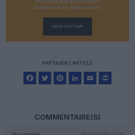
Vous avez apprécié l’article ?
Soutenez-nous, faites un don !
NOUS SOUTENIR
PARTAGER L'ARTICLE
Facebook
Twitter
Pinterest
LinkedIn
Email
Print
COMMENTAIRE(S)
Igi
a commenté :
28 octobre 2013 - 7 h 25