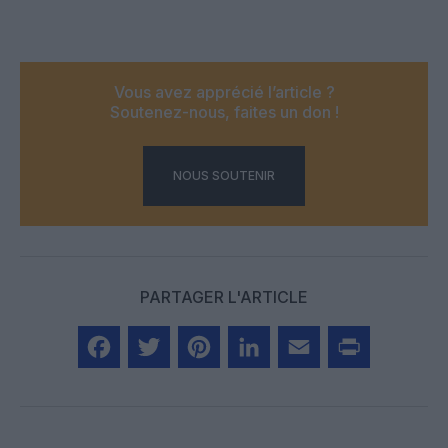
Vous avez apprécié l’article ?
Soutenez-nous, faites un don !
NOUS SOUTENIR
PARTAGER L'ARTICLE
Facebook
Twitter
Pinterest
LinkedIn
Email
Print