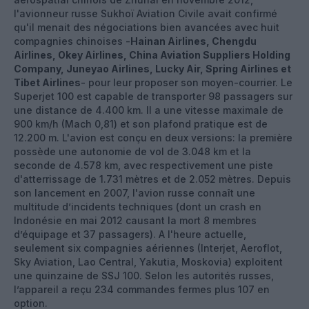
l'avionneur russe Sukhoï Aviation Civile avait confirmé
qu'il menait des négociations bien avancées avec huit
compagnies chinoises -
Hainan Airlines, Chengdu
Airlines, Okey Airlines, China Aviation Suppliers Holding
Company, Juneyao Airlines, Lucky Air, Spring Airlines et
Tibet Airlines
- pour leur proposer son moyen-courrier. Le
Superjet 100 est capable de transporter 98 passagers sur
une distance de 4.400 km. Il a une vitesse maximale de
900 km/h (Mach 0,81) et son plafond pratique est de
12.200 m. L'avion est conçu en deux versions: la première
possède une autonomie de vol de 3.048 km et la
seconde de 4.578 km, avec respectivement une piste
d'atterrissage de 1.731 mètres et de 2.052 mètres. Depuis
son lancement en 2007, l'avion russe connaît une
multitude d’incidents techniques (dont un crash en
Indonésie en mai 2012 causant la mort 8 membres
d’équipage et 37 passagers). A l'heure actuelle,
seulement six compagnies aériennes (Interjet, Aeroflot,
Sky Aviation, Lao Central, Yakutia, Moskovia) exploitent
une quinzaine de SSJ 100. Selon les autorités russes,
l’appareil a reçu 234 commandes fermes plus 107 en
option.