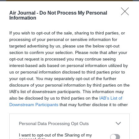
Appel aux lecteurs !
Air Journal -
Do Not Process My Personal
Information
Soutenez Air Journal participez
à son
développement !
If you wish to opt-out of the sale, sharing to third parties, or
processing of your personal or sensitive information for
targeted advertising by us, please use the below opt-out
NOUS SOUTENIR
section to confirm your selection. Please note that after your
opt-out request is processed you may continue seeing
interest-based ads based on personal information utilized by
us or personal information disclosed to third parties prior to
your opt-out. You may separately opt-out of the further
disclosure of your personal information by third parties on the
IAB’s list of downstream participants. This information may
also be disclosed by us to third parties on the
IAB’s List of
DERNIERS COMMENTAIRES
Downstream Participants
that may further disclose it to other
third parties.
Personal Data Processing Opt Outs
Autre ligne espérée :
a commenté l'article :
Bruxelles–Porto : Transavia ouvre une nouvelle liaison
I want to opt-out of the Sharing of my