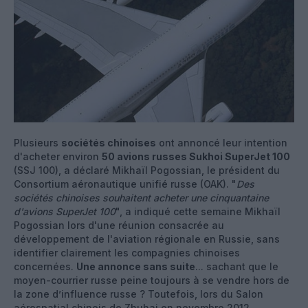
Plusieurs
sociétés chinoises
ont annoncé leur intention
d'acheter environ
50 avions russes Sukhoi SuperJet 100
(SSJ 100), a déclaré Mikhaïl Pogossian, le président du
Consortium aéronautique unifié russe (OAK). "
Des
sociétés chinoises souhaitent acheter une cinquantaine
d'avions SuperJet 100
", a indiqué cette semaine Mikhaïl
Pogossian lors d'une réunion consacrée au
développement de l'aviation régionale en Russie, sans
identifier clairement les compagnies chinoises
concernées.
Une annonce sans suite
... sachant que le
moyen-courrier russe peine toujours à se vendre hors de
la zone d’influence russe ? Toutefois, lors du Salon
aérospatial chinois de Zhuhai en novembre 2012,