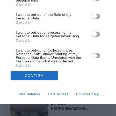
personal data.
loisirs à partir de décembre 2026
Opted In
I want to opt-out of the Sale of my
Personal Data.
Aéroport néerlandais saturé
a commenté l'article :
Opted In
Bruxelles–Porto : Transavia ouvre une nouvelle liaison
loisirs à partir de décembre 2026
I want to opt-out of processing my
Personal Data for Targeted Advertising.
Opted In
I want to opt-out of Collection, Use,
superjet-100
Retention, Sale, and/or Sharing of my
Personal Data that Is Unrelated with the
Purposes for which it was collected.
Opted In
LIRE AUSSI
CONFIRM
LE MC-21 « 100% RUSSE »
Data Deletion
Data Access
Privacy Policy
VALIDE SON AUTONOMIE
ET SES
PERFORMANCES...