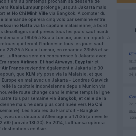
odifiera au printemps prochain sa desserte de
 vers
Kuala Lumpur
prolongé jusqu’à
Jakarta
mais
ort et
Ho Chi Minh Ville
via Bangkok. A compter du
le allemande opèrera cinq vols par semaine entre
oekoarno Hatta
via la capitale malaisienne, à bord
es décollages sont prévus tous les jours sauf mardi
lendemain à 16h05 à Kuala Lumpur, puis en repartir à
 retours quitteront l’Indonésie tous les jours sauf
er à 22h35 à Kuala Lumpur, en repartir à 23h55 et se
Djm
rt. Lufthansa sera en concurrence à Jakarta avec
Apr
Emirates Airlines
,
Etihad Airways
,
Egyptair
et
’
Air France
reviendra également à Jakarta le 30
cau
gapour), que
KLM
s’y pose via la Malaisie, et que
déjà
n Europe en mai avec un Jakarta – Londres Gatwick.
 relié la capitale indonésienne depuis Munich via
e nouvelle route change dans le même temps la ligne
Cop
quatre fois par semaine via
Bangkok
, et celle de la
tidienne mais ne sera plus continuée vers
Ho Chi
Poin
 semaine). Les horaires du Francfort – Bangkok
ouvr
 avec des départs d’Allemagne à 17h35 (arrivée le
lati
12h00 (arrivée 18h30). En 2014, Lufthansa opèrera
 destinations en Asie.