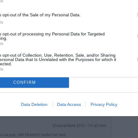
In
t plus court qu’AIR FRANCE avec escale,
RÉPONDRE
o opt-out of the Sale of my Personal Data.
In
11 novembre 2013 - 16 h 32 min
to opt-out of processing my Personal Data for Targeted
ing.
ta
In
e montre le flottement chez LH depuis le
opérer chez EK
RÉPONDRE
o opt-out of Collection, Use, Retention, Sale, and/or Sharing
ersonal Data that Is Unrelated with the Purposes for which it
lected.
In
11 novembre 2013 - 16 h 35 min
CONFIRM
nt AF ou LH n’atterriront plus dans le
it..
RÉPONDRE
Data Deletion
Data Access
Privacy Policy
12 novembre 2013 - 1 h 40 min
à ce jour, AIR FRANCE reste l’un des