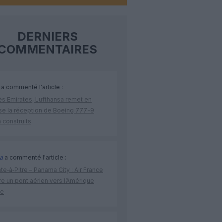
DERNIERS
COMMENTAIRES
a commenté l'article :
ès Emirates, Lufthansa remet en
se la réception de Boeing 777-9
 construits
a
a commenté l'article :
te‑à‑Pitre – Panama City : Air France
e un pont aérien vers l’Amérique
ne