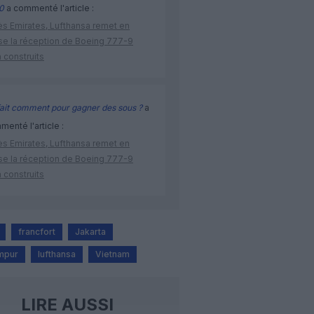
0
a commenté l'article :
ès Emirates, Lufthansa remet en
se la réception de Boeing 777-9
 construits
ait comment pour gagner des sous ?
a
enté l'article :
ès Emirates, Lufthansa remet en
se la réception de Boeing 777-9
 construits
francfort
Jakarta
mpur
lufthansa
Vietnam
LIRE AUSSI