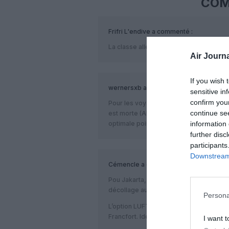
COM
Frifri L'endive
a commenté :
La classe allemande !!
Air Journa
If you wish 
wernersxb
a commenté :
sensitive in
confirm you
Pour les voyageurs de l’est de la France
continue se
est morte (AF ou autres). L’alternative
information 
optimale point de vue horaire mais évit
further disc
participants
Downstream 
Cémencle
a commenté :
Pou Jakarta, il faut comparer ce qui est
décollage au dernier atterrissage.
Persona
L’option LUFTHANSA n’est pas si intéres
Francfort. Idem pour les autres choix : p
I want t