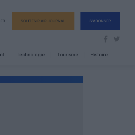
TER
SOUTENIR AIR JOURNAL
S'ABONNER
nt
Technologie
Tourisme
Histoire
Pratique
Hôtellerie
Voyages d’affaires