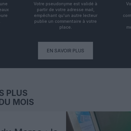
'une
Votre pseudonyme est validé à
Vo
deaux
partir de votre adresse mail,
eure
empêchant qu'un autre lecteur
com
.
publie un commentaire à votre
place.
mo
EN SAVOIR PLUS
S PLUS
DU MOIS