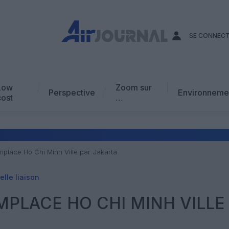
SE CONNEC
Low
Zoom sur
Perspective
Environneme
cost
…
Edito
En chiffres
Avis d’expert
mplace Ho Chi Minh Ville par Jakarta
AJ Académie
lle liaison
Vidéo
PLACE HO CHI MINH VILLE