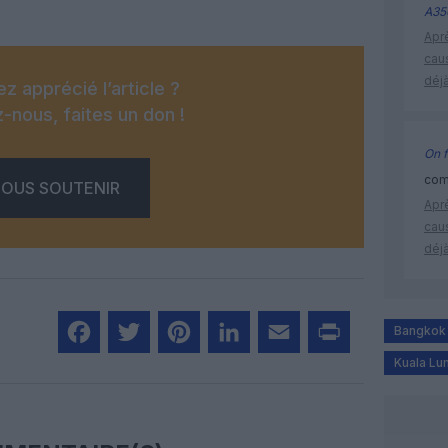
A35
Apr
cau
déjà
z apprécié l’article ?
-nous, faites un don !
On f
comm
OUS SOUTENIR
Apr
cau
déjà
Bangkok
Kuala Lu
Facebook
Twitter
Pinterest
LinkedIn
Email
Print