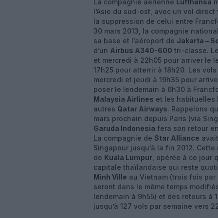
La compagnie aérienne
Lufthansa
m
l’Asie du sud-est, avec un vol direct
la suppression de celui entre Francf
30 mars 2013, la compagnie nationa
sa base et l’aéroport de
Jakarta – S
d’un
Airbus A340-600
tri-classe. L
et mercredi à 22h05 pour arriver le 
17h25 pour atterrir à 18h20. Les vols
mercredi et jeudi à 19h35 pour arriv
poser le lendemain à 6h30 à Francfo
Malaysia Airlines
et les habituelles
autres
Qatar Airways
. Rappelons qu
mars prochain depuis Paris (via Sin
Garuda Indonesia
fera son retour e
La compagnie de
Star Alliance
avait
Singapour jusqu’à la fin 2012. Cett
de
Kuala Lumpur
, opérée à ce jour 
capitale thaïlandaise qui reste quo
Minh Ville
au Vietnam (trois fois par
seront dans le même temps modifiés,
lendemain à 9h55) et des retours à 
jusqu’à 127 vols par semaine vers 22