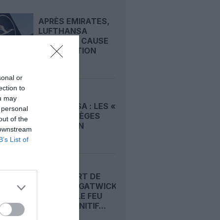
APRÈS EMIRATES,
LUFTHANSA
REMET EN CAUSE
LA RÉCEPTION
DE...
sonal or
ection to
A380 DE
ou may
LUFTHANSA : LES «
 personal
VRAIS » SIÈGES
out of the
HUBLOT EN
 downstream
CLASSE...
B’s List of
L’AÉROPORT DE
LONDRES‑GATWICK
OBTIENT LE FEU
VERT DÉFINITIF...