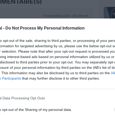
MENTAIRE(S)
11 novembre 2013 - 8 h 08 min
RÉPONDRE
l -
Do Not Process My Personal Information
to opt-out of the sale, sharing to third parties, or processing of your per
11 novembre 2013 - 13 h 00 min
formation for targeted advertising by us, please use the below opt-out s
r selection. Please note that after your opt-out request is processed y
 cela fait longtemps que l’option via CDG
eing interest-based ads based on personal information utilized by us or
 proposée via Frankfurt est non seulement
disclosed to third parties prior to your opt-out. You may separately opt-
e aussi stopover dans certains pays.
RÉPONDRE
losure of your personal information by third parties on the IAB’s list of
. This information may also be disclosed by us to third parties on the
IA
Participants
that may further disclose it to other third parties.
11 novembre 2013 - 13 h 25 min
 comparable, soit le temps total du 1er
l Data Processing Opt Outs
sante, car encore faut-il se rendre à
as de vol direct depuis Paris.
o opt-out of the Sharing of my personal data.