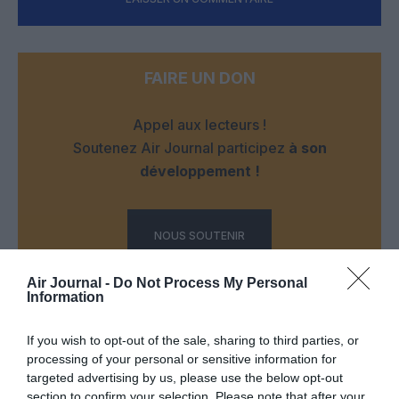
FAIRE UN DON
Appel aux lecteurs !
Soutenez Air Journal participez
à son
développement !
NOUS SOUTENIR
Air Journal -
Do Not Process My Personal
Information
If you wish to opt-out of the sale, sharing to third parties, or
processing of your personal or sensitive information for
targeted advertising by us, please use the below opt-out
DERNIERS COMMENTAIRES
section to confirm your selection. Please note that after your