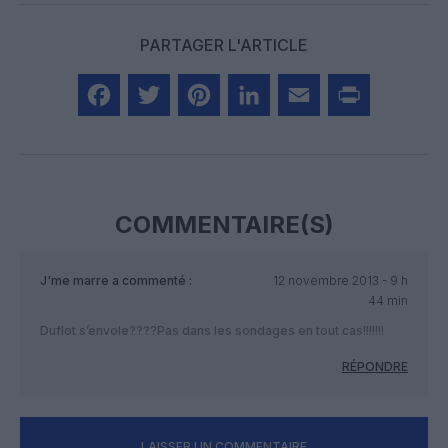
PARTAGER L'ARTICLE
Facebook
Twitter
Pinterest
LinkedIn
Email
Print
COMMENTAIRE(S)
J'me marre
a commenté :
12 novembre 2013 - 9 h
44 min
Duflot s’envole????Pas dans les sondages en tout cas!!!!!!!
RÉPONDRE
LAISSER UN COMMENTAIRE