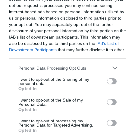
opt-out request is processed you may continue seeing
interest-based ads based on personal information utilized by
Manfou
a commenté l'article :
us or personal information disclosed to third parties prior to
your opt-out. You may separately opt-out of the further
Pyramides, croisières et mer Rouge : l’Égypte mise sur
disclosure of your personal information by third parties on the
une saison record malgré le contexte géopolitique
IAB’s list of downstream participants. This information may
also be disclosed by us to third parties on the
IAB’s List of
Downstream Participants
that may further disclose it to other
TFFRYYZ
a commenté l'article :
third parties.
Pointe‑à‑Pitre – Panama City : Air France ouvre un pont
Personal Data Processing Opt Outs
aérien vers l’Amérique latine
I want to opt-out of the Sharing of my
personal data.
Opted In
histoire de l'aviation
I want to opt-out of the Sale of my
Personal Data.
Opted In
LIRE AUSSI
I want to opt-out of processing my
Personal Data for Targeted Advertising.
Opted In