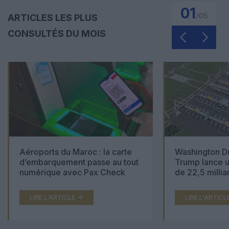
01
/
05
ARTICLES LES PLUS
CONSULTÉS DU MOIS
Aéroports du Maroc : la carte
Washington Du
d’embarquement passe au tout
Trump lance u
numérique avec Pax Check
de 22,5 millia
LIRE L'ARTICLE
LIRE L'ARTICL