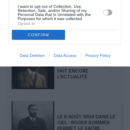
LE 8 AOÛT 1908 DANS LE
I want to opt-out of Collection, Use,
CIEL : UNE
Retention, Sale, and/or Sharing of my
Personal Data that Is Unrelated with the
DÉMONSTRATION
Purposes for which it was collected.
PUBLIQUE...
Opted In
CONFIRM
Data Deletion
Data Access
Privacy Policy
LE 7 AOÛT 1909 DANS LE
CIEL : ROGER SOMMER
FAIT ENCORE
L’ACTUALITÉ
LE 6 AOÛT 1909 DANS LE
CIEL : ROGER SOMMER
PERMET LE SACRE...