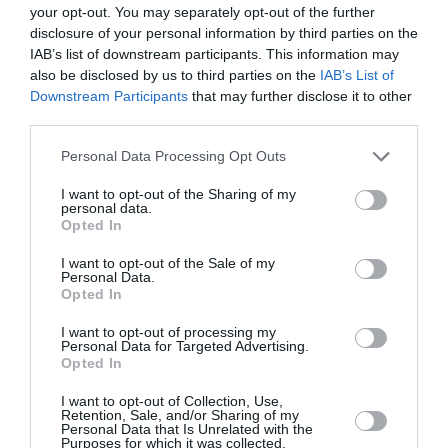
your opt-out. You may separately opt-out of the further
disclosure of your personal information by third parties on the
Badissi novembri
a commenté l'article :
IAB’s list of downstream participants. This information may
Nice–Corse : ces vols électriques qui se profilent à
also be disclosed by us to third parties on the
IAB’s List of
l’horizon 2030
Downstream Participants
that may further disclose it to other
third parties.
Personal Data Processing Opt Outs
histoire de l'aviation
I want to opt-out of the Sharing of my
personal data.
Opted In
LIRE AUSSI
I want to opt-out of the Sale of my
Personal Data.
Opted In
LE 7 AOÛT 1909 DANS LE
I want to opt-out of processing my
CIEL : ROGER SOMMER
Personal Data for Targeted Advertising.
FAIT ENCORE
Opted In
L’ACTUALITÉ
I want to opt-out of Collection, Use,
Retention, Sale, and/or Sharing of my
Personal Data that Is Unrelated with the
Purposes for which it was collected.