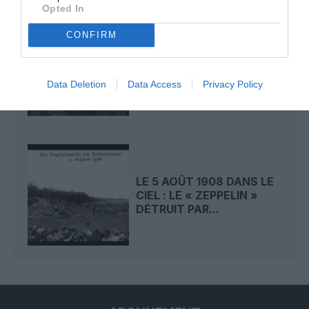
Opted In
CONFIRM
LE 6 AOÛT 1909 DANS LE
CIEL : ROGER SOMMER
PERMET LE SACRE...
Data Deletion
Data Access
Privacy Policy
LE 5 AOÛT 1908 DANS LE
CIEL : LE « ZEPPELIN »
DÉTRUIT PAR...