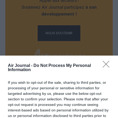
Appel aux lecteurs !
Soutenez Air Journal participez
à son
développement !
NOUS SOUTENIR
Air Journal -
Do Not Process My Personal
Information
DERNIERS COMMENTAIRES
If you wish to opt-out of the sale, sharing to third parties, or
processing of your personal or sensitive information for
targeted advertising by us, please use the below opt-out
Mathématiques
a commenté l'article :
section to confirm your selection. Please note that after your
19 h 23 sans escale : le Boeing 777F de National
opt-out request is processed you may continue seeing
Airlines relie l’Écosse à l’Australie
interest-based ads based on personal information utilized by
us or personal information disclosed to third parties prior to