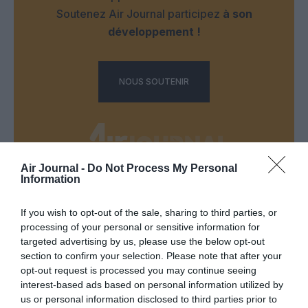
Soutenez Air Journal participez
à son
développement !
NOUS SOUTENIR
Air Journal -
Do Not Process My Personal
Information
DERNIERS COMMENTAIRES
If you wish to opt-out of the sale, sharing to third parties, or
processing of your personal or sensitive information for
targeted advertising by us, please use the below opt-out
atplhkt
a commenté l'article :
section to confirm your selection. Please note that after your
Contrôles aux frontières entre l’Espagne et l’Italie : des
opt-out request is processed you may continue seeing
arrivées plus longues, des correspondances à risque
interest-based ads based on personal information utilized by
us or personal information disclosed to third parties prior to