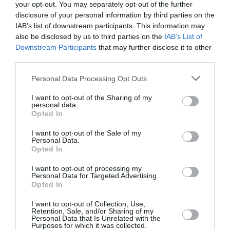
your opt-out. You may separately opt-out of the further
disclosure of your personal information by third parties on the
Manfou
a commenté l'article :
IAB’s list of downstream participants. This information may
Pyramides, croisières et mer Rouge : l’Égypte mise sur
also be disclosed by us to third parties on the
IAB’s List of
une saison record malgré le contexte géopolitique
Downstream Participants
that may further disclose it to other
third parties.
Personal Data Processing Opt Outs
histoire de l'aviation
I want to opt-out of the Sharing of my
personal data.
Opted In
LIRE AUSSI
I want to opt-out of the Sale of my
Personal Data.
Opted In
LE 9 AOÛT 1912 DANS LE
I want to opt-out of processing my
Personal Data for Targeted Advertising.
CIEL : DÉPART DE
Opted In
BEAUMONT POUR LA...
I want to opt-out of Collection, Use,
Retention, Sale, and/or Sharing of my
Personal Data that Is Unrelated with the
Purposes for which it was collected.