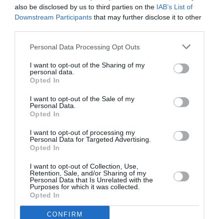
NOUS SOUTENIR
also be disclosed by us to third parties on the
IAB’s List of
Downstream Participants
that may further disclose it to other
third parties.
Personal Data Processing Opt Outs
I want to opt-out of the Sharing of my
personal data.
Opted In
DERNIERS COMMENTAIRES
I want to opt-out of the Sale of my
Personal Data.
Opted In
Manfou
a commenté l'article :
I want to opt-out of processing my
Pyramides, croisières et mer Rouge : l’Égypte mise sur
Personal Data for Targeted Advertising.
une saison record malgré le contexte géopolitique
Opted In
I want to opt-out of Collection, Use,
Retention, Sale, and/or Sharing of my
Arn31
a commenté l'article :
Personal Data that Is Unrelated with the
Purposes for which it was collected.
Après Emirates, Lufthansa remet en cause la réception
Opted In
de Boeing 777-9 déjà construits
CONFIRM