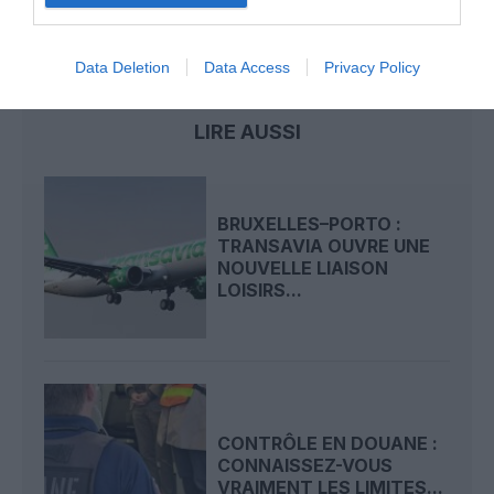
france
transavia
Data Deletion
Data Access
Privacy Policy
LIRE AUSSI
BRUXELLES–PORTO :
TRANSAVIA OUVRE UNE
NOUVELLE LIAISON
LOISIRS...
CONTRÔLE EN DOUANE :
CONNAISSEZ-VOUS
VRAIMENT LES LIMITES...