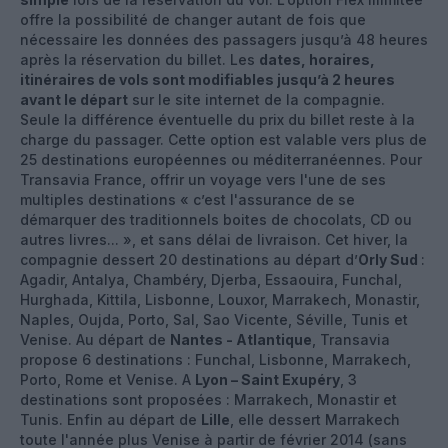
offre la possibilité de changer autant de fois que
nécessaire les données des passagers jusqu’à 48 heures
après la réservation du billet. Les
dates, horaires,
itinéraires de vols sont modifiables jusqu’à 2 heures
avant le départ
sur le site internet de la compagnie.
Seule la différence éventuelle du prix du billet reste à la
charge du passager. Cette option est valable vers plus de
25 destinations européennes ou méditerranéennes. Pour
Transavia France, offrir un voyage vers l'une de ses
multiples destinations « c’est l'assurance de se
démarquer des traditionnels boites de chocolats, CD ou
autres livres... », et sans délai de livraison. Cet hiver, la
compagnie dessert 20 destinations au départ d’
Orly Sud
:
Agadir, Antalya, Chambéry, Djerba, Essaouira, Funchal,
Hurghada, Kittila, Lisbonne, Louxor, Marrakech, Monastir,
Naples, Oujda, Porto, Sal, Sao Vicente, Séville, Tunis et
Venise. Au départ de
Nantes - Atlantique
, Transavia
propose 6 destinations : Funchal, Lisbonne, Marrakech,
Porto, Rome et Venise. A
Lyon – Saint Exupéry
, 3
destinations sont proposées : Marrakech, Monastir et
Tunis. Enfin au départ de
Lille
, elle dessert Marrakech
toute l'année plus Venise à partir de février 2014 (sans