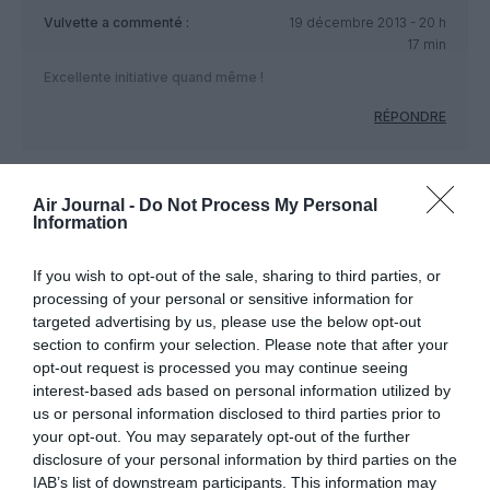
Vulvette
a commenté :
19 décembre 2013 - 20 h
17 min
Excellente initiative quand même !
RÉPONDRE
LAISSER UN COMMENTAIRE
Air Journal -
Do Not Process My Personal
Information
If you wish to opt-out of the sale, sharing to third parties, or
FAIRE UN DON
processing of your personal or sensitive information for
targeted advertising by us, please use the below opt-out
section to confirm your selection. Please note that after your
Appel aux lecteurs !
opt-out request is processed you may continue seeing
Soutenez Air Journal participez
à son
interest-based ads based on personal information utilized by
développement !
us or personal information disclosed to third parties prior to
your opt-out. You may separately opt-out of the further
disclosure of your personal information by third parties on the
IAB’s list of downstream participants. This information may