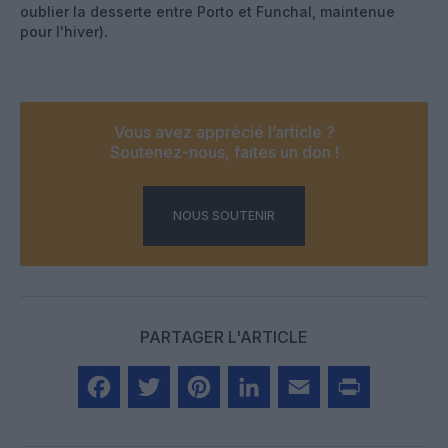
oublier la desserte entre Porto et Funchal, maintenue
pour l'hiver).
Vous avez apprécié l’article ?
Soutenez-nous, faites un don !
NOUS SOUTENIR
PARTAGER L'ARTICLE
Facebook
Twitter
Pinterest
LinkedIn
Email
Print