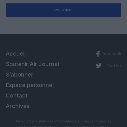
S'INSCRIRE
Accueil
Facebook
Soutenir Air Journal
Twitter
S’abonner
Espace personnel
Contact
Archives
Air Journal publie des informations sur les compagnies
aériennes, les avions, les nouvelles liaisons et toute