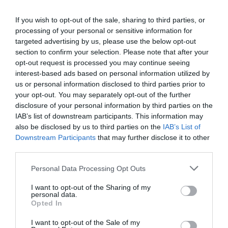
En l’occurrence, personne n’ignore que PSCHITT a
raison. Nous seulement EMIRATES loue, mais
If you wish to opt-out of the sale, sharing to third parties, or
EMIRATES reloue, car ses appareils sont déjà
processing of your personal or sensitive information for
initialement loués.
targeted advertising by us, please use the below opt-out
Il est inutile de polémiquer inutilement.
section to confirm your selection. Please note that after your
opt-out request is processed you may continue seeing
RÉPONDRE
interest-based ads based on personal information utilized by
us or personal information disclosed to third parties prior to
your opt-out. You may separately opt-out of the further
Mantoue
a commenté :
27 décembre 2013 -
disclosure of your personal information by third parties on the
17 h 31 min
IAB’s list of downstream participants. This information may
“L’avenir des transports de passagers c’est
also be disclosed by us to third parties on the
IAB’s List of
Emirates, QA et ETH!! on ne pourra pas les battre”
Downstream Participants
that may further disclose it to other
third parties.
Il n’y a que sur des forums pour lire des c……..
pareilles ! L’avenir, c’est la Chine, l’Inde et le Brésil,
Personal Data Processing Opt Outs
pas des pétromonarchies bientôt à sec.
I want to opt-out of the Sharing of my
RÉPONDRE
personal data.
Opted In
I want to opt-out of the Sale of my
GrandVoy
a commenté :
27 décembre 2013 -