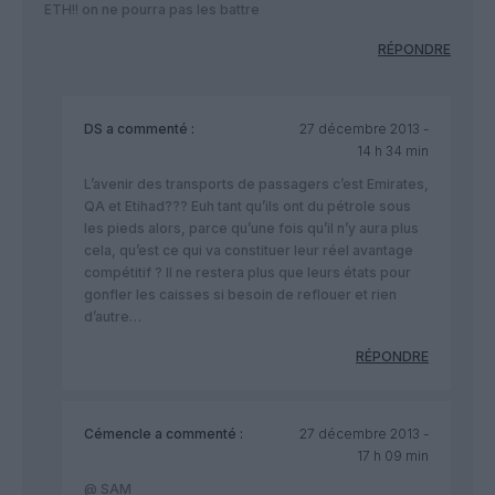
ETH!! on ne pourra pas les battre
RÉPONDRE
DS
a commenté :
27 décembre 2013 -
14 h 34 min
L’avenir des transports de passagers c’est Emirates,
QA et Etihad??? Euh tant qu’ils ont du pétrole sous
les pieds alors, parce qu’une fois qu’il n’y aura plus
cela, qu’est ce qui va constituer leur réel avantage
compétitif ? Il ne restera plus que leurs états pour
gonfler les caisses si besoin de reflouer et rien
d’autre…
RÉPONDRE
Cémencle
a commenté :
27 décembre 2013 -
17 h 09 min
@ SAM