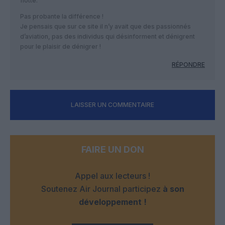
flotte.
Pas probante la différence !
Je pensais que sur ce site il n’y avait que des passionnés
d’aviation, pas des individus qui désinforment et dénigrent
pour le plaisir de dénigrer !
RÉPONDRE
LAISSER UN COMMENTAIRE
FAIRE UN DON
Appel aux lecteurs !
Soutenez Air Journal participez
à son
développement !