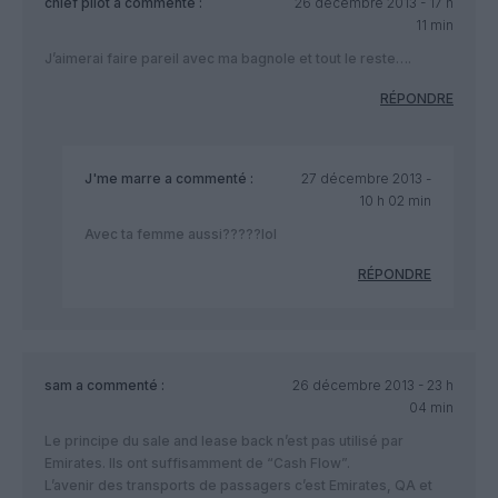
chief pilot
a commenté :
26 décembre 2013 - 17 h
11 min
J’aimerai faire pareil avec ma bagnole et tout le reste….
RÉPONDRE
J'me marre
a commenté :
27 décembre 2013 -
10 h 02 min
Avec ta femme aussi?????lol
RÉPONDRE
sam
a commenté :
26 décembre 2013 - 23 h
04 min
Le principe du sale and lease back n’est pas utilisé par
Emirates. Ils ont suffisamment de “Cash Flow”.
L’avenir des transports de passagers c’est Emirates, QA et