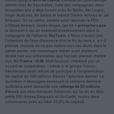
atteint chez Air Seychelles, l’une des compagnies dans
lesquelles elle a déjà investi avec Air Berlin, Aer Lingus,
Virgin Australia, Air Serbia et bientôt Darwin Airlines et Jet
Airways). On se calme, semble avoir répondu le PDG
d’Etihad Airways James Hogan, qui ne «
précipitera pas
la décision » sur un éventuel investissement dans la
compagnie de l’alliance
SkyTeam
. « Nous n’avons pas
l’intention de faire d’annonce d’ici la fin du mois », a-t-il
précisé. Histoire de ne pas mettre tous ses œufs dans le
même panier, son homologue italien avait d’ailleurs
révélé hier aux actionnaires que l’ancien premier d’entre
eux,
Air France - KLM
, était toujours intéressé par un
accord de coopération - même si le groupe franco-
néerlandais avait refusé de participer à l’augmentation
de capital de 300 millions d’euros l’automne dernier. Le
quotidien
Il Messagero
annonçait la semaine dernière
qu’Alitalia avait demandé une
rallonge de 50 millions
d’euros
aux deux banques italiennes qui lui en en déjà
prêté 200 (Intesa Sanpaolo et UniCredit, toutes deux
actionnaires avec au total 33,6% du capital).