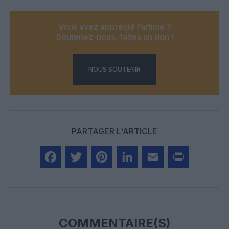
Vous avez apprécié l’article ?
Soutenez-nous, faites un don !
NOUS SOUTENIR
PARTAGER L'ARTICLE
Facebook
Twitter
Pinterest
LinkedIn
Email
Print
COMMENTAIRE(S)