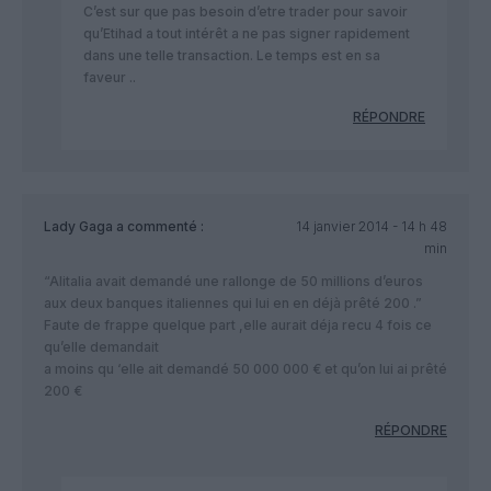
C’est sur que pas besoin d’etre trader pour savoir
qu’Etihad a tout intérêt a ne pas signer rapidement
dans une telle transaction. Le temps est en sa
faveur ..
RÉPONDRE
Lady Gaga
a commenté :
14 janvier 2014 - 14 h 48
min
“Alitalia avait demandé une rallonge de 50 millions d’euros
aux deux banques italiennes qui lui en en déjà prêté 200 .”
Faute de frappe quelque part ,elle aurait déja recu 4 fois ce
qu’elle demandait
a moins qu ‘elle ait demandé 50 000 000 € et qu’on lui ai prêté
200 €
RÉPONDRE