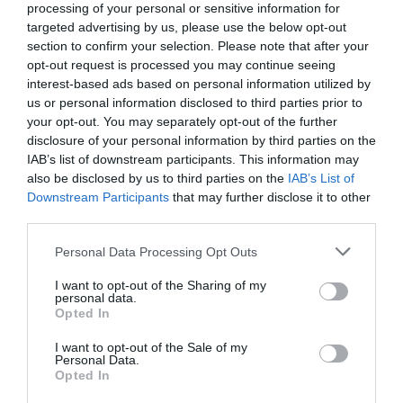
processing of your personal or sensitive information for
targeted advertising by us, please use the below opt-out
Anto
a commenté :
15 janvier 2014 - 10 h
section to confirm your selection. Please note that after your
05 min
opt-out request is processed you may continue seeing
Elle le ferait car les raisons de l’echec d’Alitalia ne
interest-based ads based on personal information utilized by
sont pas dues a son manque de potentiel … Cette
us or personal information disclosed to third parties prior to
compagnie a le potentiel de réussir, il faut juste
your opt-out. You may separately opt-out of the further
savoir la gérer, et c’est ce qu’ils espèrent justement,
disclosure of your personal information by third parties on the
exploiter le potentiel marchand d’Alitalia de
IAB’s list of downstream participants. This information may
meilleure façon.
also be disclosed by us to third parties on the
IAB’s List of
Et puis comme vous le dites, si ça peut permettre
Downstream Participants
that may further disclose it to other
de sauver des emplois, Hallelujah !
third parties.
RÉPONDRE
Personal Data Processing Opt Outs
I want to opt-out of the Sharing of my
personal data.
Opted In
Loupiot
a commenté :
15 janvier 2014 - 12 h 08
min
I want to opt-out of the Sale of my
Personal Data.
A mon humble avis, Alitalia subit de plein fouet toutes les
Opted In
conséquences de la perte d’un quasi monopole autrefois lié à