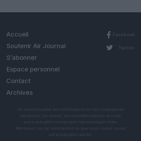
Accueil
Facebook
Soutenir Air Journal
Twitter
S’abonner
Espace personnel
Contact
Archives
Air Journal publie des informations sur les compagnies
aériennes, les avions, les nouvelles liaisons et toute
autre actualité concernant l’aéronautique civile.
Retrouvez sur Air Journal tout ce que vous voulez savoir
sur le transport aérien.