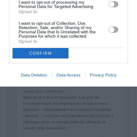
la notion désormais caduque, de Compagnie nationale.
I want to opt-out of processing my
Comme Air France, à ceci près qu’en Italie l’Etat est bien plus
Personal Data for Targeted Advertising.
Opted In
faible qu’en France pour voler toujours au secours d’un enfant
unique mal élevé, trop gâté et indiscipliné
I want to opt-out of Collection, Use,
Retention, Sale, and/or Sharing of my
RÉPONDRE
Personal Data that Is Unrelated with the
Purposes for which it was collected.
Opted In
STW Galley
a commenté :
15 janvier 2014 - 14 h
CONFIRM
09 min
Ben oui !… Les parents d’1 enfant unique, trop gâté,
mal élevé ne doivent pas lâcher l’affaire (à moins de
Data Deletion
Data Access
Privacy Policy
le donner à la DASS ?!?…).
Ils doivent par contre essayer de récupérer au
mieux leurs conneries…
Mais de là à dire et demander à un état de
reconnaître ses incompétences et ses erreurs
passées… Généralement on a toujours la même
réponse : “c’est pas nous qui étions aux affaires à
l’époque, nous on essaie juste de rattraper le
laisser-aller des autres…”