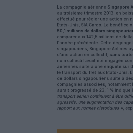
La compagnie aérienne
Singapore A
au troisième trimestre 2013, en bai
effectué pour régler une action en n
Etats-Unis, SIA Cargo. Le bénéfice ne
50,1 millions de dollars singapourie
comparer aux 142,5 millions de doll
l'année précédente. Cette dégringol
singapouriens, Singapore Airlines ay
d’une action en collectif,
sans toutef
nom collectif avait été engagée con
aériennes suite à une enquête sur d
le transport du fret aux Etats-Unis. 
de dollars singapouriens suite à des
compagnies associées, notamment l
aurait progressé de 23, 1 % indique l
transport aérien continuent à être dif
agressifs, une augmentation des capac
rapport aux normes historiques »
, exp