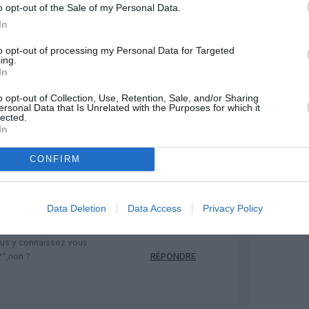
o opt-out of the Sale of my Personal Data.
In
nté :
8 février 2014 - 14 h 30 min
ore un qui pense tout savoir sur
to opt-out of processing my Personal Data for Targeted
ing.
up trop de commentaires insultants
In
critiquez air journal n’y allez plus
RÉPONDRE
o opt-out of Collection, Use, Retention, Sale, and/or Sharing
ersonal Data that Is Unrelated with the Purposes for which it
lected.
In
commenté :
9 février 2014 - 8 h 21
min
CONFIRM
commentaires hautains,
ndants et méprisants sont de
Data Deletion
Data Access
Privacy Policy
 erreur ou un oubli
ire peut-être signalé autrement
ous y connaissez vous
?”,non ?
RÉPONDRE