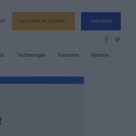
TER
SOUTENIR AIR JOURNAL
S'ABONNER
nt
Technologie
Tourisme
Histoire
Pratique
Hôtellerie
Voyages d’affaires
R