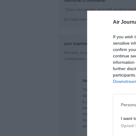
benhuriet
a commenté :
“Sans ces pertes, le profit aurait progr
En voilà une belle porte enfoncée !
Air Journa
If you wish 
sensitive in
jean-baptiste
a commenté :
confirm you
Pur info, la compagnie Tiger Airways s’
continue se
connaissez-vous vraiment??
information 
further disc
participants
Nemo
a commenté :
Downstream 
Techniquement la compagnie 
Singapore Pte Ltd, opérant so
Il y a parfois de grosses erreu
Persona
perdre beaucoup de sérieux à 
n’en est pas vraiment une.
I want t
Donc quand à la question “vou
Opted 
envi de vous répondre : et vo