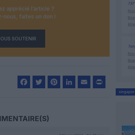
737
z apprécié l’article ?
Risq
-nous, faites un don !
Boe
être
OUS SOUTENIR
Tony
Risq
Boe
être
singapore
Facebook
Twitter
Pinterest
LinkedIn
Email
Print
MENTAIRE(S)