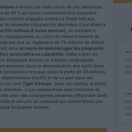
irlines
a révélé une forte chute de ses bénéfices
sse de 65 % en raison notamment d’un paiement
om collectif engagée contre sa filiale fret aux
t du trimestre clôturant fin décembre s'est établi à
ns (30 millions d'euros environ),
un montant à
ars singapouriens au cours du même trimestre de
ade est due au règlement de 78 millions de dollars
ant ainsi
accepté de dédommager les plaignants
stri
ois reconnaître sa culpabilité.
Cette action en
Fia
tre Singapore Airlines et d’autres compagnies
es ententes dans la détermination des tarifs dans
ano
Le transporteur évoque aussi la perte de 46 millions
attr
 dépréciations d’actifs et de sa part dans les
a low cost
Tiger Airways.
Sans ces pertes, le profit
a direction.
« Les perspectives pour l'industrie du
Ceci
ficiles avec des compagnies aériennes offrant des tarifs
ités et des prix du carburant qui restent élevés par
Apr
lique Singapore Airlines.
cau
déjà