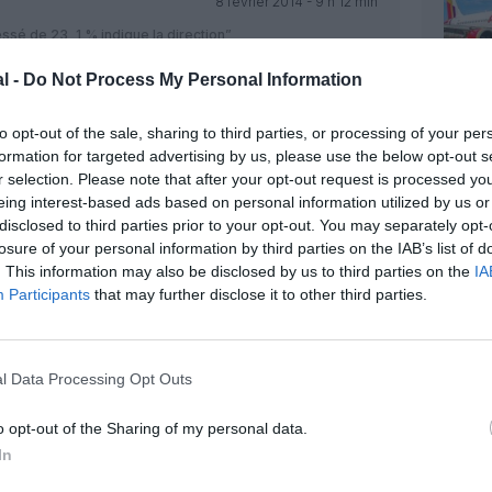
8 février 2014 - 9 h 12 min
essé de 23, 1 % indique la direction”
RÉPONDRE
l -
Do Not Process My Personal Information
to opt-out of the sale, sharing to third parties, or processing of your per
formation for targeted advertising by us, please use the below opt-out s
8 février 2014 - 12 h 31 min
r selection. Please note that after your opt-out request is processed y
apelle maintenant Tiger Air… vous y
eing interest-based ads based on personal information utilized by us or
RÉPONDRE
disclosed to third parties prior to your opt-out. You may separately opt-
losure of your personal information by third parties on the IAB’s list of
. This information may also be disclosed by us to third parties on the
IA
8 février 2014 - 12 h 58 min
Participants
that may further disclose it to other third parties.
s’appelle toujours Tiger Airways
us le nom de “Tigerair”.
rs et des articles qui je trouve font
l Data Processing Opt Outs
ce site, mais pour le coup, l’erreur
o opt-out of the Sharing of my personal data.
s y connaissez-vous vraiment ?”, j’ai
In
us ?
RÉPONDRE