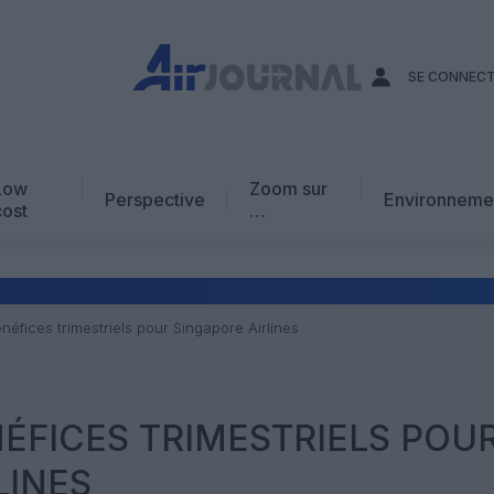
SE CONNEC
Low
Zoom sur
Perspective
Environneme
cost
…
Edito
En chiffres
Avis d’expert
éfices trimestriels pour Singapore Airlines
AJ Académie
Vidéo
ÉFICES TRIMESTRIELS POU
LINES