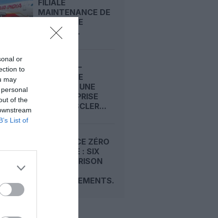
FILIALE
MAINTENANCE DE
SINGAPORE
AIRLINES...
sonal or
AIR CHINA–
ection to
SINGAPORE
ou may
AIRLINES : UNE
 personal
COENTREPRISE
out of the
POUR MUSCLER...
 downstream
B’s List of
TOLÉRANCE ZÉRO
EN CABINE : SIX
MOIS DE PRISON
POUR
ATTOUCHEMENTS...