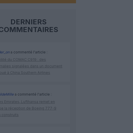
DERNIERS
COMMENTAIRES
der_on
a commenté l'article :
bilité du COMAC C919 : des
malies signalées dans un document
ibué à China Southern Airlines
ldeMille
a commenté l'article :
ès Emirates, Lufthansa remet en
se la réception de Boeing 777-9
 construits