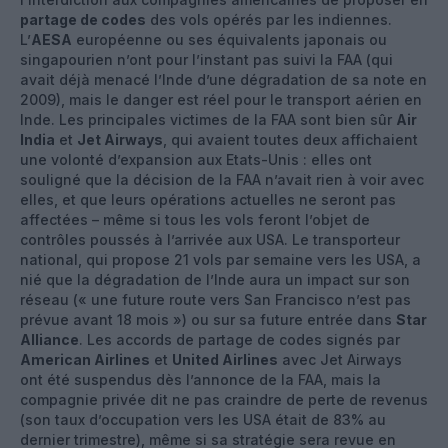
partage de codes
des vols opérés par les indiennes.
L’
AESA
européenne ou ses équivalents japonais ou
singapourien n’ont pour l’instant pas suivi la FAA (qui
avait déjà menacé l’Inde d’une dégradation de sa note en
2009), mais le danger est réel pour le transport aérien en
Inde. Les principales victimes de la FAA sont bien sûr
Air
India
et
Jet Airways
, qui avaient toutes deux affichaient
une volonté d’expansion aux Etats-Unis : elles ont
souligné que la décision de la FAA n’avait rien à voir avec
elles, et que leurs opérations actuelles ne seront pas
affectées – même si tous les vols feront l’objet de
contrôles poussés à l’arrivée aux USA. Le transporteur
national, qui propose 21 vols par semaine vers les USA, a
nié que la dégradation de l’Inde aura un impact sur son
réseau (« une future route vers San Francisco n’est pas
prévue avant 18 mois ») ou sur sa future entrée dans
Star
Alliance
. Les accords de partage de codes signés par
American Airlines
et
United Airlines
avec Jet Airways
ont été suspendus dès l’annonce de la FAA, mais la
compagnie privée dit ne pas craindre de perte de revenus
(son taux d’occupation vers les USA était de 83% au
dernier trimestre), même si sa stratégie sera revue en