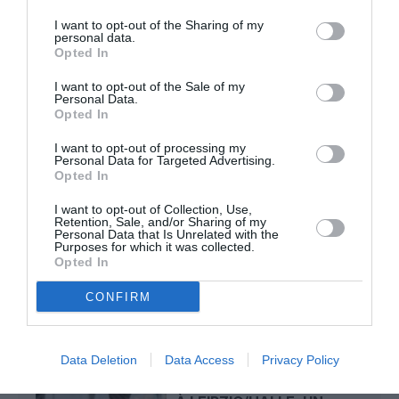
I want to opt-out of the Sharing of my
Mathématiques
a commenté l'article :
personal data.
Opted In
19 h 23 sans escale : le Boeing 777F de National
Airlines relie l’Écosse à l’Australie
I want to opt-out of the Sale of my
Personal Data.
Opted In
Badissi novembri
a commenté l'article :
I want to opt-out of processing my
Personal Data for Targeted Advertising.
Nice–Corse : ces vols électriques qui se profilent à
Opted In
l’horizon 2030
I want to opt-out of Collection, Use,
Retention, Sale, and/or Sharing of my
Personal Data that Is Unrelated with the
Purposes for which it was collected.
Air India
FAA
Inde
jet airways
sécurité aérienne
Opted In
CONFIRM
LIRE AUSSI
Data Deletion
Data Access
Privacy Policy