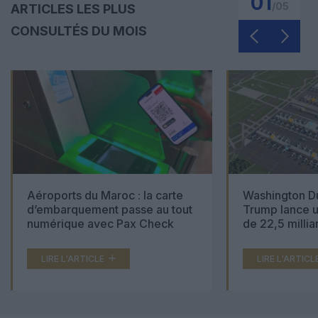
01
/
05
ARTICLES LES PLUS
CONSULTÉS DU MOIS
Aéroports du Maroc : la carte
Washington Du
d’embarquement passe au tout
Trump lance u
numérique avec Pax Check
de 22,5 millia
LIRE L'ARTICLE
LIRE L'ARTICL