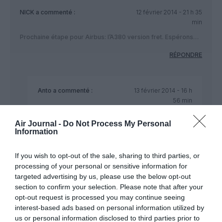
NICK
a commenté :
12 février 2014 - 21 h 35
min
Prochaine étape pour Airbus: l’A380 version fret. Espérons…
RÉPONDRE
Anto
a commenté :
13 février 2014 - 16 h
56 min
Vu qu’elle a déjà été abandonnée une première fois
Air Journal -
Do Not Process My Personal
ca m’étonnerai qu’ils se lancent la dessus
Information
prochainement. Le marché n’a pas l’air d’en vouloir
de l’A380F ..
If you wish to opt-out of the sale, sharing to third parties, or
RÉPONDRE
processing of your personal or sensitive information for
targeted advertising by us, please use the below opt-out
section to confirm your selection. Please note that after your
opt-out request is processed you may continue seeing
interest-based ads based on personal information utilized by
Marc
a commenté :
13 février 2014 - 9 h 03
us or personal information disclosed to third parties prior to