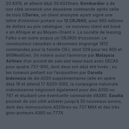
20 A319, et attend déjà 30 A320neo.
Bombardier
a de
son côté annoncé une deuxième commande après celle
de trois
CSeries
, un client anonyme ayant signé une
lettre d’intention portant sur
12 CRJ900
, pour 563 millions
de dollars au prix catalogue ; ce nouveau client est basé
« en Afrique et au Moyen-Orient ». La société de leasing
Falko a en outre acquis un CRJ900 d’occasion. Le
constructeur canadien a désormais engrangé 1812
commandes pour la famille CRJ, dont 339 pour les 900 et
900NextGen. On notera aussi l’annonce par
Malaysia
Airlines
d’un accord de
sale and lease back
avec GECAS
pour quatre 737-800, dont deux ont déjà été livrés ; ou
les rumeurs portant sur l’acquisition par
Garuda
Indonesia
de dix A330 supplémentaires (elle en opère
déjà 18 et attend 17 A330-300), la compagnie nationale
indonésienne négociant également pour des A350 ou
787 et étudiant une éventuelle commande d’A380.
Saudia
pourrait de son côté acheter jusqu’à 50 nouveaux avions,
dont des monocouloirs A320neo ou 737 MAX et des très
gros-porteurs A380 ou 777X.