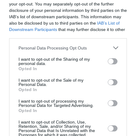
min
your opt-out. You may separately opt-out of the further
Et il y a aussi les premiers A380 livrés à Emirates qui vont se
disclosure of your personal information by third parties on the
retrouver sur le marché prochainement.
IAB’s list of downstream participants. This information may
also be disclosed by us to third parties on the
IAB’s List of
En effet cette compagnie privilégie une flotte très jeune et a
Downstream Participants
that may further disclose it to other
décidé de renouveler les premiers appareils reçus avec une
third parties.
partie de sa dernière commande à Airbus.
Leur rachat sera bien moins médiatisé que de nouvelles
Personal Data Processing Opt Outs
commandes à Airbus. Mais qui va faire voler ceux-ci ? A
suivre …
I want to opt-out of the Sharing of my
personal data.
Opted In
RÉPONDRE
I want to opt-out of the Sale of my
Personal Data.
Opted In
LAISSER UN COMMENTAIRE
I want to opt-out of processing my
Personal Data for Targeted Advertising.
Opted In
FAIRE UN DON
I want to opt-out of Collection, Use,
Retention, Sale, and/or Sharing of my
Personal Data that Is Unrelated with the
Purposes for which it was collected.