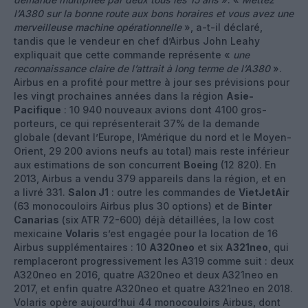
l’A380 sur la bonne route aux bons horaires et vous avez une
merveilleuse machine opérationnelle
», a-t-il déclaré,
tandis que le vendeur en chef d’Airbus John Leahy
expliquait que cette commande représente «
une
reconnaissance claire de l’attrait à long terme de l’A380
».
Airbus en a profité pour mettre à jour ses prévisions pour
les vingt prochaines années dans la région
Asie-
Pacifique
: 10 940 nouveaux avions dont 4100 gros-
porteurs, ce qui représenterait 37% de la demande
globale (devant l’Europe, l’Amérique du nord et le Moyen-
Orient, 29 200 avions neufs au total) mais reste inférieur
aux estimations de son concurrent
Boeing
(12 820). En
2013, Airbus a vendu 379 appareils dans la région, et en
a livré 331.
Salon J1
: outre les commandes de
VietJetAir
(63 monocouloirs Airbus plus 30 options) et de
Binter
Canarias
(six ATR 72-600) déjà détaillées, la low cost
mexicaine
Volaris
s’est engagée pour la location de 16
Airbus supplémentaires : 10
A320neo
et six
A321neo
, qui
remplaceront progressivement les A319 comme suit : deux
A320neo en 2016, quatre A320neo et deux A321neo en
2017, et enfin quatre A320neo et quatre A321neo en 2018.
Volaris opère aujourd’hui 44 monocouloirs Airbus, dont