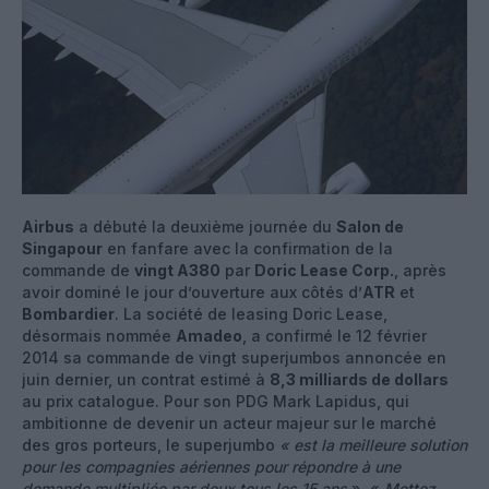
Airbus
a débuté la deuxième journée du
Salon de
Singapour
en fanfare avec la confirmation de la
commande de
vingt A380
par
Doric Lease Corp.
, après
avoir dominé le jour d’ouverture aux côtés d’
ATR
et
Bombardier
. La société de leasing Doric Lease,
désormais nommée
Amadeo
, a confirmé le 12 février
2014 sa commande de vingt superjumbos annoncée en
juin dernier, un contrat estimé à
8,3 milliards de dollars
au prix catalogue. Pour son PDG Mark Lapidus, qui
ambitionne de devenir un acteur majeur sur le marché
des gros porteurs, le superjumbo
« est la meilleure solution
pour les compagnies aériennes pour répondre à une
demande multipliée par deux tous les 15 ans
». «
Mettez