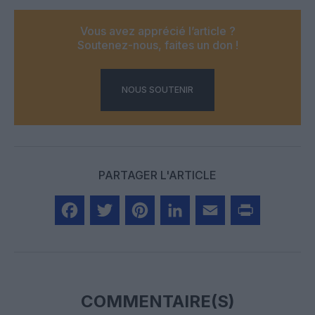
Vous avez apprécié l’article ?
Soutenez-nous, faites un don !
NOUS SOUTENIR
PARTAGER L'ARTICLE
Facebook
Twitter
Pinterest
LinkedIn
Email
Print
COMMENTAIRE(S)