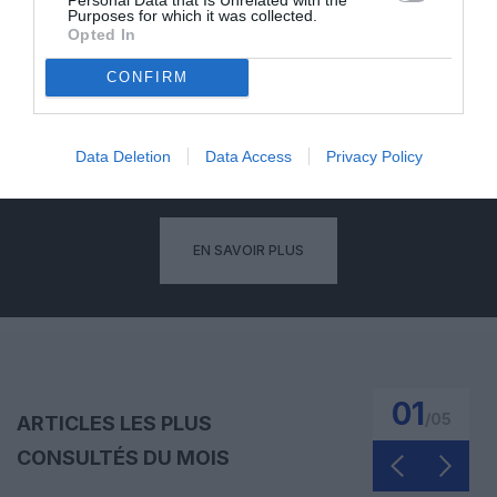
Purposes for which it was collected.
Opted In
ABONNEMENT
CONFIRM
PUBLICITÉ
PSEUDONYME
COMMENTAIRE
Data Deletion
Data Access
Privacy Policy
MASQUÉE
RÉSERVÉ
INSTANTANÉ
EN SAVOIR PLUS
01
/
05
ARTICLES LES PLUS
CONSULTÉS DU MOIS