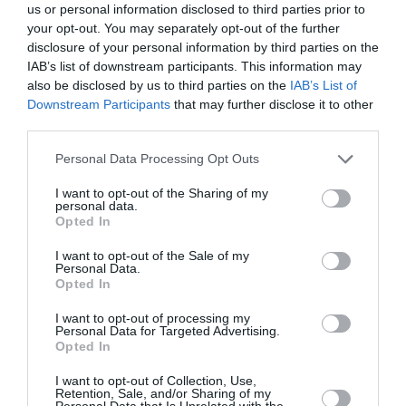
us or personal information disclosed to third parties prior to
your opt-out. You may separately opt-out of the further
disclosure of your personal information by third parties on the
IAB’s list of downstream participants. This information may
also be disclosed by us to third parties on the
IAB’s List of
DERNIERS COMMENTAIRES
Downstream Participants
that may further disclose it to other
third parties.
Personal Data Processing Opt Outs
Manfou
a commenté l'article :
I want to opt-out of the Sharing of my
Pyramides, croisières et mer Rouge : l’Égypte mise sur
personal data.
une saison record malgré le contexte géopolitique
Opted In
I want to opt-out of the Sale of my
Personal Data.
TFFRYYZ
a commenté l'article :
Opted In
Pointe‑à‑Pitre – Panama City : Air France ouvre un pont
I want to opt-out of processing my
aérien vers l’Amérique latine
Personal Data for Targeted Advertising.
Opted In
I want to opt-out of Collection, Use,
Retention, Sale, and/or Sharing of my
Personal Data that Is Unrelated with the