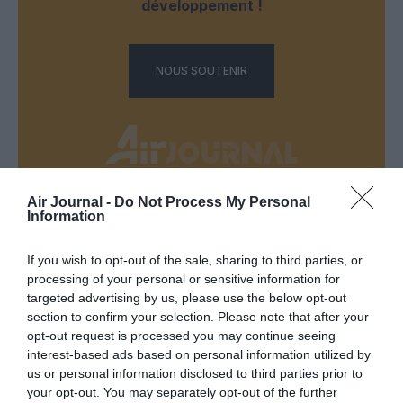
développement !
NOUS SOUTENIR
Air Journal -
Do Not Process My Personal
Information
DERNIERS COMMENTAIRES
If you wish to opt-out of the sale, sharing to third parties, or
processing of your personal or sensitive information for
Mathématiques
a commenté l'article :
targeted advertising by us, please use the below opt-out
19 h 23 sans escale : le Boeing 777F de National
section to confirm your selection. Please note that after your
Airlines relie l’Écosse à l’Australie
opt-out request is processed you may continue seeing
interest-based ads based on personal information utilized by
us or personal information disclosed to third parties prior to
your opt-out. You may separately opt-out of the further
Badissi novembri
a commenté l'article :