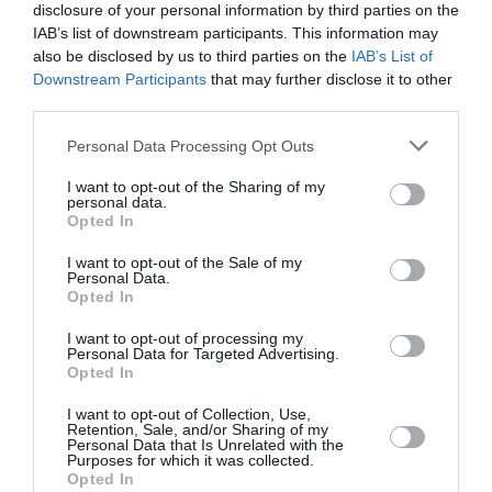
disclosure of your personal information by third parties on the
Nice–Corse : ces vols électriques qui se profilent à
IAB’s list of downstream participants. This information may
l’horizon 2030
also be disclosed by us to third parties on the
IAB’s List of
Downstream Participants
that may further disclose it to other
third parties.
histoire de l'aviation
Personal Data Processing Opt Outs
I want to opt-out of the Sharing of my
personal data.
LIRE AUSSI
Opted In
I want to opt-out of the Sale of my
Personal Data.
Opted In
LE 7 AOÛT 1909 DANS LE
CIEL : ROGER SOMMER
I want to opt-out of processing my
FAIT ENCORE
Personal Data for Targeted Advertising.
L’ACTUALITÉ
Opted In
I want to opt-out of Collection, Use,
Retention, Sale, and/or Sharing of my
Personal Data that Is Unrelated with the
Purposes for which it was collected.
Opted In