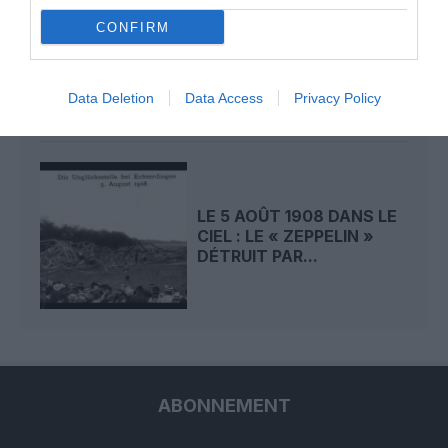
LE 6 AOÛT 1909 DANS LE
CONFIRM
CIEL : ROGER SOMMER
PERMET LE SACRE...
Data Deletion
Data Access
Privacy Policy
LE 5 AOÛT 1908 DANS LE
CIEL : LE « ZEPPELIN »
DÉTRUIT PAR...
ABONNEMENT