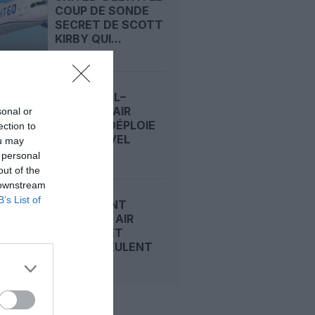
COUP DE SONDE
SECRET DE SCOTT
KIRBY QUI...
MONTRÉAL–
NANTES : AIR
sonal or
CANADA DÉPLOIE
ection to
SON NOUVEL
ou may
A321XLR...
 personal
out of the
 downstream
B’s List of
CARBURANT
DURABLE : AIR
CANADA ET
AIRBUS VEULENT
FAIRE DU...