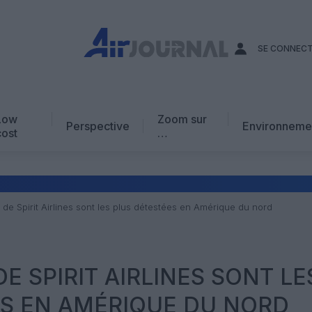
SE CONNEC
Low
Zoom sur
Perspective
Environneme
cost
…
Edito
En chiffres
Avis d’expert
de Spirit Airlines sont les plus détestées en Amérique du nord
AJ Académie
Vidéo
E SPIRIT AIRLINES SONT LE
ES EN AMÉRIQUE DU NORD