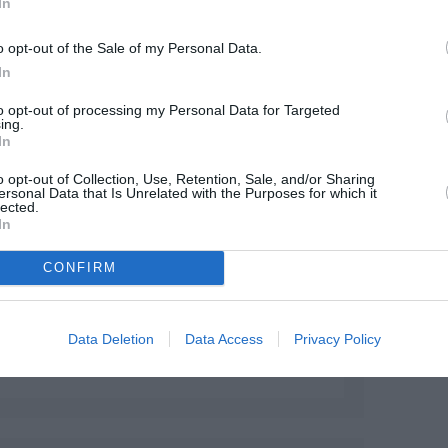
In
os que du bagages à main, des
ui vérifient leur travail et leur
 non, Ils n’ont pas trop envie de
o opt-out of the Sale of my Personal Data.
, mais pour aller où ? Alors c’est take
In
RÉPONDRE
to opt-out of processing my Personal Data for Targeted
ing.
In
é :
4 mai 2014 - 7 h 11 min
o opt-out of Collection, Use, Retention, Sale, and/or Sharing
RÉPONDRE
ersonal Data that Is Unrelated with the Purposes for which it
lected.
In
CONFIRM
3 mai 2014 - 23 h 02 min
nair, d’une manière générale, je
quipages étaient moins agréables que
Data Deletion
Data Access
Privacy Policy
me souvent c’est encore de l’apriori,
RÉPONDRE