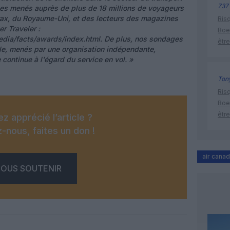
737
ges menés auprès de plus de 18 millions de voyageurs
Trax, du Royaume-Uni, et des lecteurs des magazines
Risq
r Traveler :
Boe
edia/facts/awards/index.html. De plus, nos sondages
être
èle, menés par une organisation indépendante,
continue à l'égard du service en vol. »
Tony
Risq
Boe
être
z apprécié l’article ?
-nous, faites un don !
air cana
OUS SOUTENIR