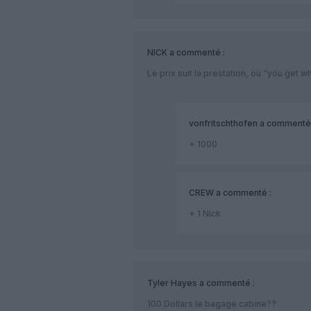
NICK
a commenté :
Le prix suit la prestation, ou “you get 
vonfritschthofen
a commenté 
+ 1000
CREW
a commenté :
+ 1 Nick
Tyler Hayes
a commenté :
100 Dollars le bagage cabine??