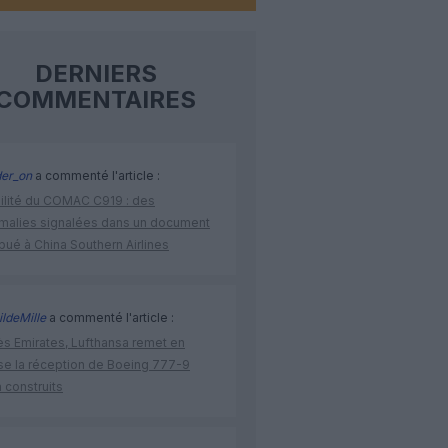
DERNIERS
COMMENTAIRES
der_on
a commenté l'article :
bilité du COMAC C919 : des
malies signalées dans un document
ibué à China Southern Airlines
ldeMille
a commenté l'article :
ès Emirates, Lufthansa remet en
se la réception de Boeing 777-9
 construits