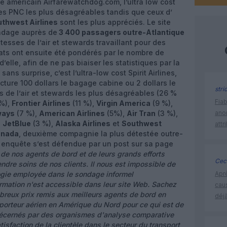
te américain Airfarewatchdog.com, l’ultra low cost
s PNC les plus désagréables tandis que ceux d’
thwest Airlines
sont les plus appréciés. Le site
ndage auprès de
3 400 passagers outre-Atlantique
hôtesses de l’air et stewards travaillant pour des
ats ont ensuite été pondérés par le nombre de
elle, afin de ne pas biaiser les statistiques par la
ans surprise, c’est l’ultra-low cost Spirit Airlines,
cture 100 dollars le bagage cabine ou 2 dollars le
stri
s de l’air et stewards les plus désagréables (26 %
Fia
%),
Frontier Airlines
(11 %),
Virgin America
(9 %),
ways
(7 %),
American Airlines
(5%),
Air Tran
(3 %),
ano
,
JetBlue
(3 %),
Alaska Airlines
et
Southwest
attr
anada
, deuxième compagnie la plus détestée outre-
 enquête s’est défendue par un post sur sa page
de nos agents de bord et de leurs grands efforts
Ceci
endre soins de nos clients.
Il nous est impossible de
ogie employée dans le sondage informel
Apr
rmation n'est accessible dans leur site Web. Sachez
cau
breux prix remis aux meilleurs agents de bord en
déjà
porteur aérien en Amérique du Nord pour ce qui est de
 décernés par des organismes d'analyse comparative
atisfaction de la clientèle dans le secteur du transport