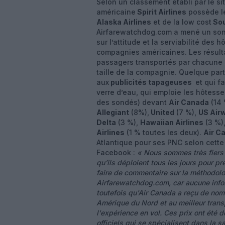
Selon un classement établi par le si
américaine
Spirit Airlines
possède le
Alaska Airlines
et de la low cost
Sou
Airfarewatchdog.com a mené un so
sur l’attitude et la serviabilité des 
compagnies américaines. Les résult
passagers transportés par chacune d’
taille de la compagnie. Quelque part s
aux
publicités tapageuses
et qui fa
verre d’eau, qui emploie les hôtesse
des sondés) devant
Air Canada
(14 
Allegiant
(8%),
United
(7 %),
US Air
Delta
(3 %),
Hawaiian Airlines
(3 %)
Airlines
(1 % toutes les deux).
Air C
Atlantique pour ses PNC selon cette
Facebook :
« Nous sommes très fiers 
qu’ils déploient tous les jours pour pr
faire de commentaire sur la méthodol
Airfarewatchdog.com, car aucune info
toutefois qu'Air Canada a reçu de nom
Amérique du Nord et au meilleur trans
l'expérience en vol. Ces prix ont été
officiels qui se spécialisent dans la s