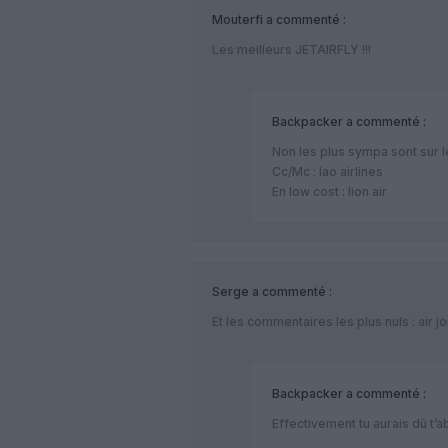
Mouterfi
a commenté :
Les meilleurs JETAIRFLY !!!
Backpacker
a commenté :
Non les plus sympa sont sur l
Cc/Mc : lao airlines
En low cost : lion air
Serge
a commenté :
Et les commentaires les plus nuls : air jour
Backpacker
a commenté :
Effectivement tu aurais dû t’a