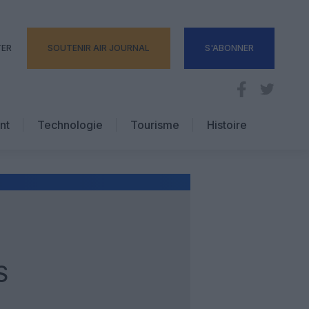
TER
SOUTENIR AIR JOURNAL
S'ABONNER
nt
Technologie
Tourisme
Histoire
Pratique
Hôtellerie
Voyages d’affaires
S