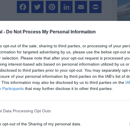
Facebook
Twitter
Pinterest
LinkedIn
Email
Print
l -
Do Not Process My Personal Information
MENTAIRE(S)
to opt-out of the sale, sharing to third parties, or processing of your per
formation for targeted advertising by us, please use the below opt-out s
r selection. Please note that after your opt-out request is processed y
3 mai 2014 - 16 h 27 min
eing interest-based ads based on personal information utilized by us or
nt chez RAYNAIR !!!
RÉPONDRE
disclosed to third parties prior to your opt-out. You may separately opt-
losure of your personal information by third parties on the IAB’s list of
. This information may also be disclosed by us to third parties on the
IA
:
3 mai 2014 - 19 h 01 min
Participants
that may further disclose it to other third parties.
s à coup de pieds dans le cul (
professionnels non payés ) et qu’ils
eures par jour, avec des débuts de
l Data Processing Opt Outs
 mat sur 5 voire 6 jours d’affilée,
 ont payé leur billet dix balles et qui
o opt-out of the Sharing of my personal data.
 les escales de 25 min, les bagages