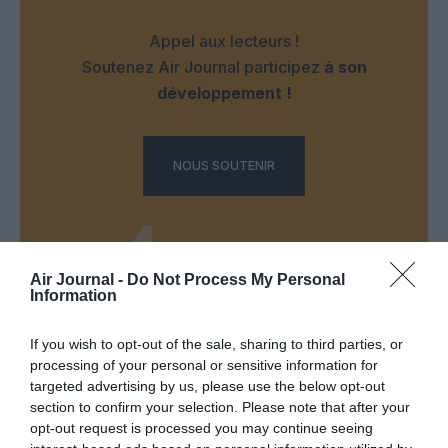
Appel aux lecteurs !
Soutenez Air Journal participez
à son
développement !
NOUS SOUTENIR
Air Journal -
Do Not Process My Personal
Information
DERNIERS COMMENTAIRES
If you wish to opt-out of the sale, sharing to third parties, or
processing of your personal or sensitive information for
targeted advertising by us, please use the below opt-out
section to confirm your selection. Please note that after your
Kyle
a commenté l'article :
opt-out request is processed you may continue seeing
Ryanair au Maroc : un programme hivernal record pour