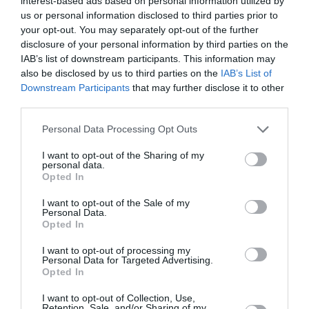
interest-based ads based on personal information utilized by
relier le Royaume à 14 pays européens
us or personal information disclosed to third parties prior to
your opt-out. You may separately opt-out of the further
disclosure of your personal information by third parties on the
Mamadou DIALLO
a commenté l'article :
IAB’s list of downstream participants. This information may
44° d’inclinaison lors d’une remise de gaz par Aer
also be disclosed by us to third parties on the
IAB’s List of
Downstream Participants
that may further disclose it to other
Lingus : l’enquête irlandaise détaille une perte de
third parties.
conscience de la situation en approche
Personal Data Processing Opt Outs
I want to opt-out of the Sharing of my
histoire de l'aviation
personal data.
Opted In
I want to opt-out of the Sale of my
LIRE AUSSI
Personal Data.
Opted In
I want to opt-out of processing my
Personal Data for Targeted Advertising.
Opted In
LE 10 AOÛT 1908 DANS LE
CIEL : LE PRÉFET DU
I want to opt-out of Collection, Use,
MANS SAUVE LA...
Retention, Sale, and/or Sharing of my