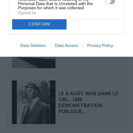
Personal Data that Is Unrelated with the
Purposes for which it was collected.
Opted In
CONFIRM
LE 9 AOÛT 1912 DANS LE
Data Deletion
Data Access
Privacy Policy
CIEL : DÉPART DE
BEAUMONT POUR LA...
LE 8 AOÛT 1908 DANS LE
CIEL : UNE
DÉMONSTRATION
PUBLIQUE...