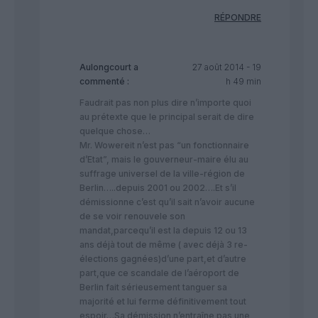
RÉPONDRE
Aulongcourt
a
27 août 2014 - 19
commenté :
h 49 min
Faudrait pas non plus dire n’importe quoi
au prétexte que le principal serait de dire
quelque chose…
Mr. Wowereit n’est pas “un fonctionnaire
d’Etat”, mais le gouverneur-maire élu au
suffrage universel de la ville-région de
Berlin…..depuis 2001 ou 2002….Et s’il
démissionne c’est qu’il sait n’avoir aucune
de se voir renouvele son
mandat,parcequ’il est la depuis 12 ou 13
ans déjà tout de même ( avec déjà 3 re-
élections gagnées)d’une part,et d’autre
part,que ce scandale de l’aéroport de
Berlin fait sérieusement tanguer sa
majorité et lui ferme définitivement tout
espoir…Sa démission n’entraîne pas une