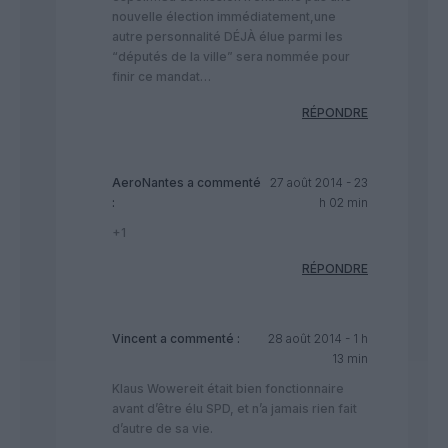
nouvelle élection immédiatement,une
autre personnalité DÉJÀ élue parmi les
“députés de la ville” sera nommée pour
finir ce mandat…
RÉPONDRE
AeroNantes
a commenté
27 août 2014 - 23
:
h 02 min
+1
RÉPONDRE
Vincent
a commenté :
28 août 2014 - 1 h
13 min
Klaus Wowereit était bien fonctionnaire
avant d’être élu SPD, et n’a jamais rien fait
d’autre de sa vie.