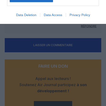
AndreD
a commenté :
27 août 2014 - 23 h 16 min
Ah! Ces Allemands qu’on nous donne sempiternellement
Data Deletion
Data Access
Privacy Policy
comme modèles. Auraient ils quelques défauts eux aussi?
RÉPONDRE
LAISSER UN COMMENTAIRE
FAIRE UN DON
Appel aux lecteurs !
Soutenez Air Journal participez
à son
développement !