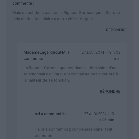
commenté :
Mais ou est donc passée la Rigueur Germanique …Sûr que
cela ne doit pas plaire à notre chère Angela !
RÉPONDRE
MadameLagardeduFMI
a
27 août 2014 - 19 h 03
commenté :
min
La Rigueur Germanique est dans la démission d’un
fonctionnaire d’Etat qui reconnait ne pas avoir été à
la hauteur de sa fonction.
RÉPONDRE
czl
a commenté :
27 août 2014 - 19
h 06 min
Il a pris son temps pour démissionner tout
de même