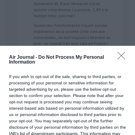
Autrement dit, Klaus Wowereit n’avait
aucune compétence. La preuve, 2,85 x le
budget initial, pas mal !
Quand des fonctionnaires n’ayant aucune
expérience de la société civile sont aux
commandes, on doit toujours s’attendre au
pire : on connaît très bien cela en France !
RÉPONDRE
Air Journal -
Do Not Process My Personal
Information
If you wish to opt-out of the sale, sharing to third parties, or
vonfritschthofen
a commenté :
27 août 2014 - 19 h 43
processing of your personal or sensitive information for
min
targeted advertising by us, please use the below opt-out
section to confirm your selection. Please note that after your
la faute en est peut être à des entreprises non
opt-out request is processed you may continue seeing
Allemandes, avec du personnel étranger etc etc, on
interest-based ads based on personal information utilized by
connait ça ici, mais on maîtrise car en France on a
us or personal information disclosed to third parties prior to
l’habitude de se faire entu b .
your opt-out. You may separately opt-out of the further
RÉPONDRE
disclosure of your personal information by third parties on the
IAB’s list of downstream participants. This information may