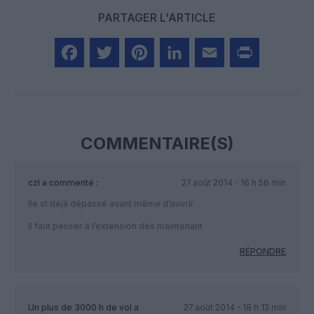
PARTAGER L'ARTICLE
Facebook
Twitter
Pinterest
LinkedIn
Email
Print
COMMENTAIRE(S)
czl
a commenté :
27 août 2014 - 16 h 56 min
Ile st déjà dépassé avant même d’ouvrir
Il faut penser à l’extension dès maintenant
RÉPONDRE
Un plus de 3000 h de vol
a
27 août 2014 - 18 h 13 min