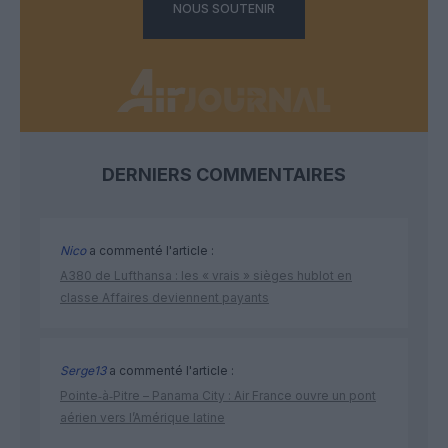
NOUS SOUTENIR
DERNIERS COMMENTAIRES
Nico
a commenté l'article :
A380 de Lufthansa : les « vrais » sièges hublot en
classe Affaires deviennent payants
Serge13
a commenté l'article :
Pointe‑à‑Pitre – Panama City : Air France ouvre un pont
aérien vers l’Amérique latine