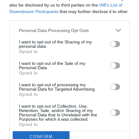
also be disclosed by us to third parties on the
IAB’s List of
Downstream Participants
that may further disclose it to other
mnbee
a commenté :
27 août 2014 - 22
third parties.
h 38 min
+1
Personal Data Processing Opt Outs
Je vadile !
I want to opt-out of the Sharing of my
RÉPONDRE
personal data.
Opted In
I want to opt-out of the Sale of my
Personal Data.
Opted In
Anbi
a commenté :
27 août 2014 - 19 h 32 min
I want to opt-out of processing my
Personal Data for Targeted Advertising.
Il ne démissionne pas à cause de l’aéroport, si je peux me
Opted In
permettre… Par ailleurs, il aurait du démissionner en juillet
mais il a avoué que la victoire en coupe du monde (et la
I want to opt-out of Collection, Use,
Retention, Sale, and/or Sharing of my
parade à Berlin) l’a fait repousser sa décision.
Personal Data that Is Unrelated with the
Purposes for which it was collected.
RÉPONDRE
Opted In
CONFIRM