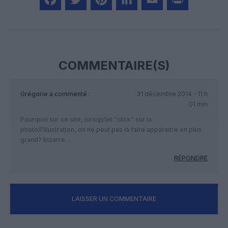
Facebook
Twitter
Pinterest
LinkedIn
Email
Print
COMMENTAIRE(S)
Grégorie
a commenté :
31 décembre 2014 - 11 h
01 min
Pourquoi sur ce site, lorsqu’on “click” sur la
photo/l’illustration, on ne peut pas la faire apparaitre en plus
grand? bizarre…
RÉPONDRE
LAISSER UN COMMENTAIRE