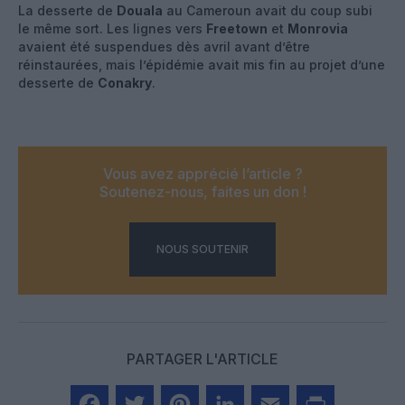
La desserte de
Douala
au Cameroun avait du coup subi
le même sort. Les lignes vers
Freetown
et
Monrovia
avaient été suspendues dès avril avant d’être
réinstaurées, mais l’épidémie avait mis fin au projet d’une
desserte de
Conakry
.
Vous avez apprécié l’article ?
Soutenez-nous, faites un don !
NOUS SOUTENIR
PARTAGER L'ARTICLE