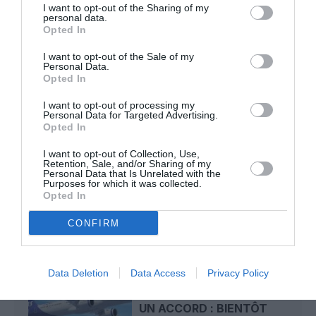
Tilo
a commenté l'article :
I want to opt-out of the Sharing of my
personal data.
Airbus A320neo et A350 : un défaut latent de bouton
Opted In
incendie peut provoquer l’arrêt d’un moteur
I want to opt-out of the Sale of my
Personal Data.
Opted In
Thaïlande
a commenté l'article :
Il s’est masturbé sur une passagère endormie : trois ans
I want to opt-out of processing my
Personal Data for Targeted Advertising.
de prison et interdiction de séjour en Thaïlande
Opted In
I want to opt-out of Collection, Use,
Retention, Sale, and/or Sharing of my
Personal Data that Is Unrelated with the
Banjul
Gambia Bird
Purposes for which it was collected.
Opted In
CONFIRM
LIRE AUSSI
Data Deletion
Data Access
Privacy Policy
SAS ET APOLLO SIGNENT
UN ACCORD : BIENTÔT