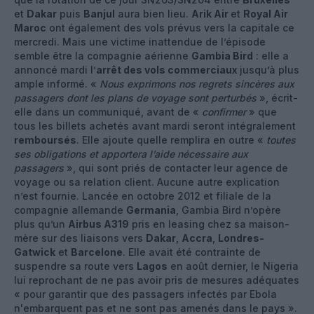
et
Dakar
puis
Banjul
aura bien lieu.
Arik Air
et
Royal Air
Maroc
ont également des vols prévus vers la capitale ce
mercredi. Mais une victime inattendue de l’épisode
semble être la compagnie aérienne
Gambia Bird
: elle a
annoncé mardi l’
arrêt des vols commerciaux
jusqu’à plus
ample informé. «
Nous exprimons nos regrets sincères aux
passagers dont les plans de voyage sont perturbés
», écrit-
elle dans un communiqué, avant de «
confirmer
» que
tous les billets achetés avant mardi seront intégralement
remboursés
. Elle ajoute quelle remplira en outre «
toutes
ses obligations et apportera l’aide nécessaire aux
passagers
», qui sont priés de contacter leur agence de
voyage ou sa relation client. Aucune autre explication
n’est fournie. Lancée en octobre 2012 et filiale de la
compagnie allemande
Germania
, Gambia Bird n’opère
plus qu’un
Airbus A319
pris en leasing chez sa maison-
mère sur des liaisons vers
Dakar
,
Accra
,
Londres-
Gatwick
et
Barcelone
. Elle avait été contrainte de
suspendre sa route vers
Lagos
en août dernier, le Nigeria
lui reprochant de ne pas avoir pris de mesures adéquates
« pour garantir que des passagers infectés par Ebola
n'embarquent pas et ne sont pas amenés dans le pays ».