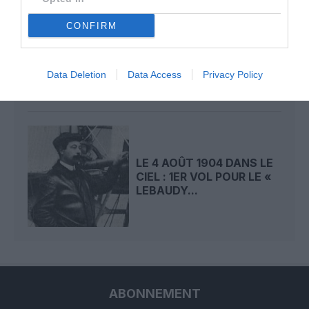
CONFIRM
LE 5 AOÛT 1908 DANS LE
CIEL : LE « ZEPPELIN »
DÉTRUIT PAR...
Data Deletion
Data Access
Privacy Policy
LE 4 AOÛT 1904 DANS LE
CIEL : 1ER VOL POUR LE «
LEBAUDY...
ABONNEMENT