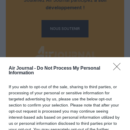
développement !
NOUS SOUTENIR
Air Journal -
Do Not Process My Personal
Information
DERNIERS COMMENTAIRES
If you wish to opt-out of the sale, sharing to third parties, or
processing of your personal or sensitive information for
Aviation
a commenté l'article :
targeted advertising by us, please use the below opt-out
section to confirm your selection. Please note that after your
Partenariat Malaysia Airlines – SNCF : une offre
opt-out request is processed you may continue seeing
intermodale entre Paris-CDG et 27 gares françaises
interest-based ads based on personal information utilized by
us or personal information disclosed to third parties prior to
your opt-out. You may separately opt-out of the further