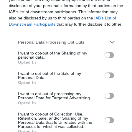
NDR
a commenté l'article :
disclosure of your personal information by third parties on the
Aéroports du Maroc : la carte d’embarquement passe
IAB’s list of downstream participants. This information may
au tout numérique avec Pax Check
also be disclosed by us to third parties on the
IAB’s List of
Downstream Participants
that may further disclose it to other
third parties.
histoire de l'aviation
Personal Data Processing Opt Outs
I want to opt-out of the Sharing of my
personal data.
LIRE AUSSI
Opted In
I want to opt-out of the Sale of my
Personal Data.
Opted In
LE 6 AOÛT 1909 DANS LE
I want to opt-out of processing my
CIEL : ROGER SOMMER
Personal Data for Targeted Advertising.
PERMET LE SACRE...
Opted In
I want to opt-out of Collection, Use,
Retention, Sale, and/or Sharing of my
Personal Data that Is Unrelated with the
Purposes for which it was collected.
Opted In