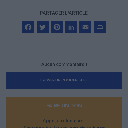
PARTAGER L'ARTICLE
Facebook
Twitter
Pinterest
LinkedIn
Email
Print
Aucun commentaire !
LAISSER UN COMMENTAIRE
FAIRE UN DON
Appel aux lecteurs !
Soutenez Air Journal participez
à son