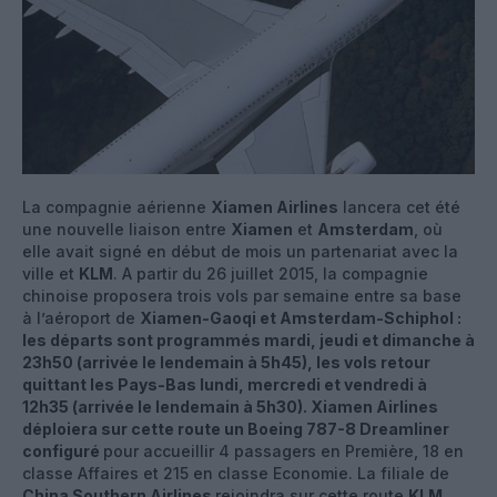
La compagnie aérienne
Xiamen Airlines
lancera cet été
une nouvelle liaison entre
Xiamen
et
Amsterdam
, où
elle avait signé en début de mois un partenariat avec la
ville et
KLM
. A partir du 26 juillet 2015, la compagnie
chinoise proposera trois vols par semaine entre sa base
à l’aéroport de
Xiamen-
Gaoqi
et Amsterdam-Schiphol
:
les départs sont programmés mardi, jeudi et dimanche à
23h50 (arrivée le lendemain à 5h45), les vols retour
quittant les Pays-Bas lundi, mercredi et vendredi à
12h35 (arrivée le lendemain à 5h30). Xiamen Airlines
déploiera sur cette route un Boeing 787-8 Dreamliner
configuré
pour accueillir 4 passagers en Première, 18 en
classe Affaires et 215 en classe Economie. La filiale de
China Southern Airlines
rejoindra sur cette route
KLM