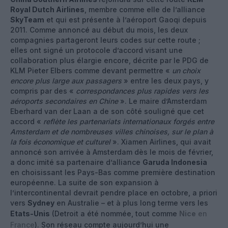
Royal Dutch Airlines
, membre comme elle de l’alliance
SkyTeam
et qui est présente à l’aéroport Gaoqi depuis
2011. Comme annoncé au début du mois, les deux
compagnies partageront leurs codes sur cette route ;
elles ont signé un protocole d’accord visant une
collaboration plus élargie encore, décrite par le PDG de
KLM Pieter Elbers comme devant permettre «
un choix
encore plus large aux passagers
» entre les deux pays, y
compris par des «
correspondances plus rapides vers les
aéroports secondaires en Chine
». Le maire d’Amsterdam
Eberhard van der Laan a de son côté souligné que cet
accord «
reflète les partenariats internationaux forgés entre
Amsterdam et de nombreuses villes chinoises, sur le plan à
la fois économique et culturel
». Xiamen Airlines, qui avait
annoncé son arrivée à Amsterdam dès le mois de février,
a donc imité sa partenaire d’alliance
Garuda Indonesia
en choisissant les Pays-Bas comme première destination
européenne. La suite de son expansion à
l’intercontinental devrait pendre place en octobre, a priori
vers
Sydney
en Australie – et à plus long terme vers les
Etats-Unis
(Detroit a été nommée, tout comme
Nice
en
France
). Son réseau compte aujourd’hui une