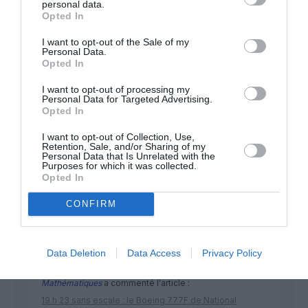
personal data.
Opted In
Appel aux lecteurs !
I want to opt-out of the Sale of my
Soutenez Air Journal participez
à son
Personal Data.
Opted In
développement !
I want to opt-out of processing my
Personal Data for Targeted Advertising.
Opted In
NOUS SOUTENIR
I want to opt-out of Collection, Use,
Retention, Sale, and/or Sharing of my
Personal Data that Is Unrelated with the
Purposes for which it was collected.
Opted In
CONFIRM
DERNIERS COMMENTAIRES
Data Deletion
Data Access
Privacy Policy
Mathématiques
a commenté l'article :
19 h 23 sans escale : le Boeing 777F de National