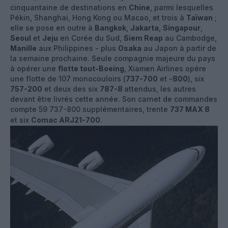
cinquantaine de destinations en
Chine
, parmi lesquelles
Pékin, Shanghai, Hong Kong ou Macao, et trois à
Taïwan
;
elle se pose en outre à
Bangkok
,
Jakarta
,
Singapour
,
Seoul
et
Jeju
en Corée du Sud,
Siem Reap
au Cambodge,
Manille
aux Philippines - plus
Osaka
au Japon à partir de
la semaine prochaine. Seule compagnie majeure du pays
à opérer une
flotte tout-Boeing
, Xiamen Airlines opère
une flotte de 107 monocouloirs (
737-700
et -
800
), six
757-200
et deux des six
787-8
attendus, les autres
devant être livrés cette année. Son carnet de commandes
compte 59 737-800 supplémentaires, trente
737 MAX 8
et six
Comac ARJ21-700
.