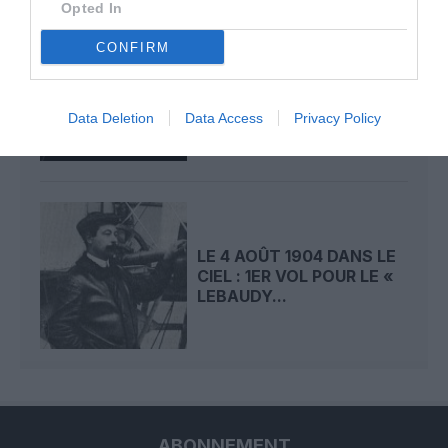
Opted In
CONFIRM
LE 5 AOÛT 1908 DANS LE
CIEL : LE « ZEPPELIN »
DÉTRUIT PAR...
Data Deletion
Data Access
Privacy Policy
LE 4 AOÛT 1904 DANS LE
CIEL : 1ER VOL POUR LE «
LEBAUDY...
ABONNEMENT