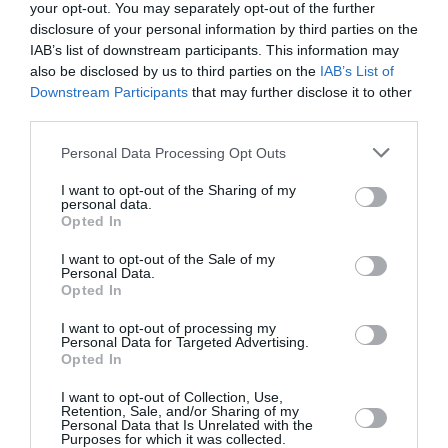
your opt-out. You may separately opt-out of the further
disclosure of your personal information by third parties on the
Badissi novembri
a commenté l'article :
IAB’s list of downstream participants. This information may
Nice–Corse : ces vols électriques qui se profilent à
also be disclosed by us to third parties on the
IAB’s List of
l’horizon 2030
Downstream Participants
that may further disclose it to other
third parties.
Personal Data Processing Opt Outs
histoire de l'aviation
I want to opt-out of the Sharing of my
personal data.
Opted In
LIRE AUSSI
I want to opt-out of the Sale of my
Personal Data.
Opted In
LE 6 AOÛT 1909 DANS LE
I want to opt-out of processing my
Personal Data for Targeted Advertising.
CIEL : ROGER SOMMER
Opted In
PERMET LE SACRE...
I want to opt-out of Collection, Use,
Retention, Sale, and/or Sharing of my
Personal Data that Is Unrelated with the
Purposes for which it was collected.