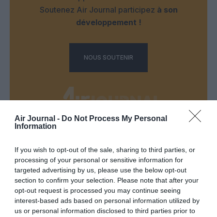
Soutenez Air Journal participez
à son
développement !
NOUS SOUTENIR
Air Journal -
Do Not Process My Personal
Information
DERNIERS COMMENTAIRES
If you wish to opt-out of the sale, sharing to third parties, or
processing of your personal or sensitive information for
targeted advertising by us, please use the below opt-out
Mathématiques
a commenté l'article :
section to confirm your selection. Please note that after your
19 h 23 sans escale : le Boeing 777F de National
opt-out request is processed you may continue seeing
Airlines relie l’Écosse à l’Australie
interest-based ads based on personal information utilized by
us or personal information disclosed to third parties prior to